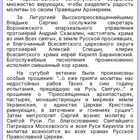
множество верующих, чтобы разделить радость
молитвы со своим Правящим Архиереем.
За Литургией Высокопреосвященнейшему
Владыке Сергию сослужили секретарь
Воронежского епархиального управления
протоиерей Андрей Скакалин, настоятель храма
во имя Всех святых, в земле Русской просиявших,
и благочинный Всесвятского церковного округа
протоиерей Алексий Спицын, клирик
Всесвятского храма иерей Кирилл Барановский.
Богослужебные песнопения проникновенно
исполнял смешанный хор храма.
На сугубой ектении были произнесены
особые прошения: "...о еже прияти молитвы нас
недостойных рабов Твоих в сию годину
испытания, пришедшую на Русь Святую..." и
прошение о "Преосвященных архипастырях,
пастырях, монашествующих и мирянах земли
Украинския, о единстве Церкви Христовы
ревнующих, в заточении и гонениях сущих".
Затем митрополит Сергий вознес молитву о
Святой Руси. По благословению Святейшего
Патриарха Московского и всея Руси Кирилла эта
молитва возносится во всех храмах Русской
Православной Церкви.