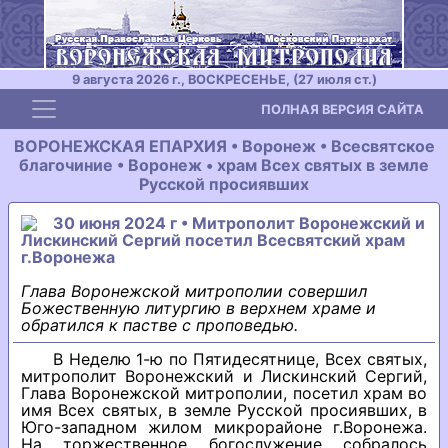
9 августа 2026 г., ВОСКРЕСЕНЬЕ, (27 июля ст.)
Toggle navigation
ПОЛНАЯ ВЕРСИЯ САЙТА
ВОРОНЕЖСКАЯ ЕПАРХИЯ • Воронеж • Всесвятское
благочиние • Воронеж • храм Всех святых в земле
Русской просиявших
30 июня 2024 г • Митрополит Воронежский и
Лискинский Сергий посетил Всесвятский храм
г.Воронежа
Глава Воронежской митрополии совершил
Божественную литургию в верхнем храме и
обратился к пастве с проповедью.
В Неделю 1-ю по Пятидесятнице, Всех святых,
митрополит Воронежский и Лискинский Сергий,
Глава Воронежской митрополии, посетил храм во
имя Всех святых, в земле Русской просиявших, в
Юго-западном жилом микрорайоне г.Воронежа.
На торжественное богослужение собралось