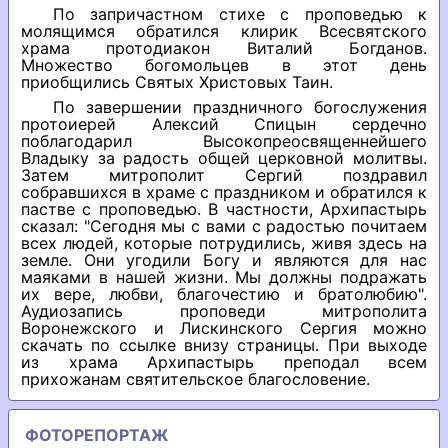
По запричастном стихе с проповедью к
молящимся обратился клирик Всесвятского
храма протодиакон Виталий Богданов.
Множество богомольцев в этот день
приобщились Святых Христовых Таин.
По завершении праздничного богослужения
протоиерей Алексий Спицын сердечно
поблагодарил Высокопреосвященнейшего
Владыку за радость общей церковной молитвы.
Затем митрополит Сергий поздравил
собравшихся в храме с праздником и обратился к
пастве с проповедью. В частности, Архипастырь
сказал: "Сегодня мы с вами с радостью почитаем
всех людей, которые потрудились, живя здесь на
земле. Они угодили Богу и являются для нас
маяками в нашей жизни. Мы должны подражать
их вере, любви, благочестию и братолюбию".
Аудиозапись проповеди митрополита
Воронежского и Лискинского Сергия можно
скачать по ссылке внизу страницы. При выходе
из храма Архипастырь преподал всем
прихожанам святительское благословение.
ФОТОРЕПОРТАЖ