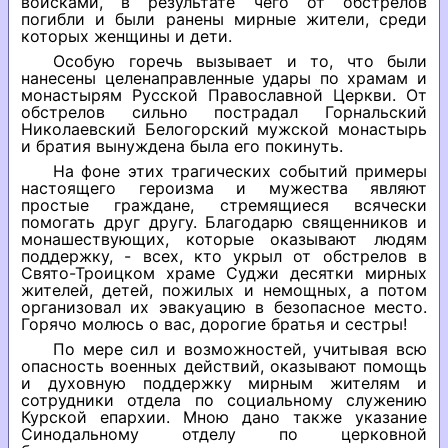
войсками, в результате чего от обстрелов
погибли и были ранены мирные жители, среди
которых женщины и дети.
Особую горечь вызывает и то, что были
нанесены целенаправленные удары по храмам и
монастырям Русской Православной Церкви. От
обстрелов сильно пострадал Горнальский
Николаевский Белогорский мужской монастырь
и братия вынуждена была его покинуть.
На фоне этих трагических событий примеры
настоящего героизма и мужества являют
простые граждане, стремящиеся всячески
помогать друг другу. Благодарю священников и
монашествующих, которые оказывают людям
поддержку, - всех, кто укрыл от обстрелов в
Свято-Троицком храме Суджи десятки мирных
жителей, детей, пожилых и немощных, а потом
организовал их эвакуацию в безопасное место.
Горячо молюсь о вас, дорогие братья и сестры!
По мере сил и возможностей, учитывая всю
опасность военных действий, оказывают помощь
и духовную поддержку мирным жителям и
сотрудники отдела по социальному служению
Курской епархии. Мною дано также указание
Синодальному отделу по церковной