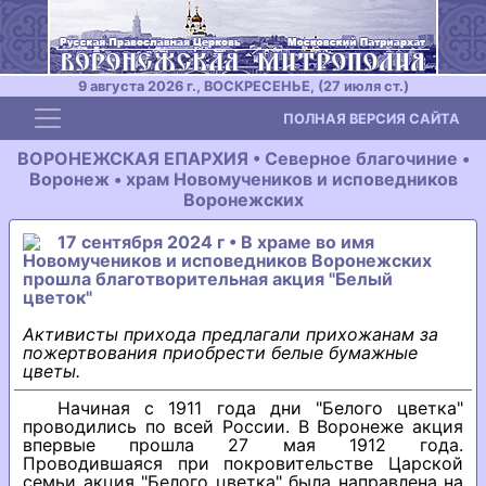
9 августа 2026 г., ВОСКРЕСЕНЬЕ, (27 июля ст.)
Toggle navigation
ПОЛНАЯ ВЕРСИЯ САЙТА
ВОРОНЕЖСКАЯ ЕПАРХИЯ • Северное благочиние •
Воронеж • храм Новомучеников и исповедников
Воронежских
17 сентября 2024 г • В храме во имя
Новомучеников и исповедников Воронежских
прошла благотворительная акция "Белый
цветок"
Активисты прихода предлагали прихожанам за
пожертвования приобрести белые бумажные
цветы.
Начиная с 1911 года дни "Белого цветка"
проводились по всей России. В Воронеже акция
впервые прошла 27 мая 1912 года.
Проводившаяся при покровительстве Царской
семьи акция "Белого цветка" была направлена на