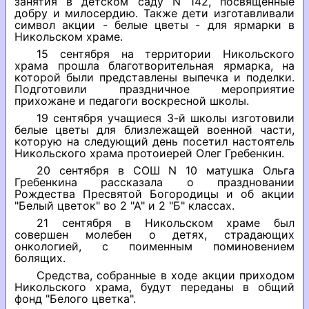
занятия в детском саду N 142, посвященные
добру и милосердию. Также дети изготавливали
символ акции - белые цветы - для ярмарки в
Никольском храме.
15 сентября на территории Никольского
храма прошла благотворительная ярмарка, на
которой были представлены выпечка и поделки.
Подготовили праздничное мероприятие
прихожане и педагоги воскресной школы.
19 сентября учащиеся 3-й школы изготовили
белые цветы для близлежащей военной части,
которую на следующий день посетил настоятель
Никольского храма протоиерей Олег Гребенкин.
20 сентября в СОШ N 10 матушка Ольга
Гребенкина рассказала о праздновании
Рождества Пресвятой Богородицы и об акции
"Белый цветок" во 2 "А" и 2 "Б" классах.
21 сентября в Никольском храме был
совершен молебен о детях, страдающих
онкологией, с поименным поминовением
болящих.
Средства, собранные в ходе акции приходом
Никольского храма, будут переданы в общий
фонд "Белого цветка".