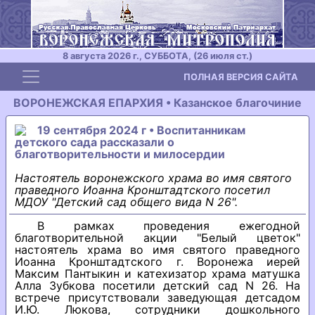
8 августа 2026 г., СУББОТА, (26 июля ст.)
Toggle navigation
ПОЛНАЯ ВЕРСИЯ САЙТА
ВОРОНЕЖСКАЯ ЕПАРХИЯ • Казанское благочиние
19 сентября 2024 г • Воспитанникам
детского сада рассказали о
благотворительности и милосердии
Настоятель воронежского храма во имя святого
праведного Иоанна Кронштадтского посетил
МДОУ "Детский сад общего вида N 26".
В рамках проведения ежегодной
благотворительной акции "Белый цветок"
настоятель храма во имя святого праведного
Иоанна Кронштадтского г. Воронежа иерей
Максим Пантыкин и катехизатор храма матушка
Алла Зубкова посетили детский сад N 26. На
встрече присутствовали заведующая детсадом
И.Ю. Люкова, сотрудники дошкольного