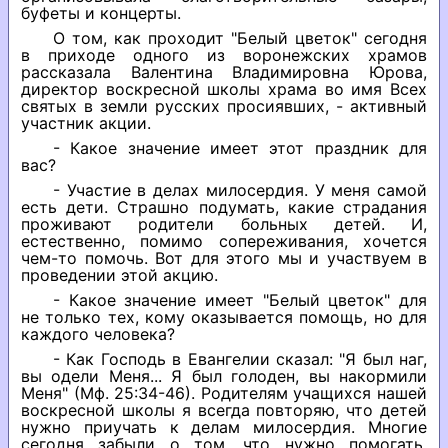
буфеты и концерты.
О том, как проходит "Белый цветок" сегодня
в приходе одного из воронежских храмов
рассказала Валентина Владимировна Юрова,
директор воскресной школы храма во имя Всех
святых в земли русских просиявших, - активный
участник акции.
- Какое значение имеет этот праздник для
вас?
- Участие в делах милосердия. У меня самой
есть дети. Страшно подумать, какие страдания
проживают родители больных детей. И,
естественно, помимо сопереживания, хочется
чем-то помочь. Вот для этого мы и участвуем в
проведении этой акцию.
- Какое значение имеет "Белый цветок" для
не только тех, кому оказывается помощь, но для
каждого человека?
- Как Господь в Евангелии сказал: "Я был наг,
вы одели Меня... Я был голоден, вы накормили
Меня" (Мф. 25:34-46). Родителям учащихся нашей
воскресной школы я всегда повторяю, что детей
нужно приучать к делам милосердия. Многие
сегодня забыли о том, что нужно помогать,