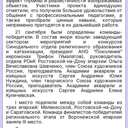
эффект глубины и реалистичности изображаемых
объектов. Участники проекта единодушно
отметили, что получили большое удовольствие от
общения с профессиональными педагогами, а
также приобрели ценные навыки, которые
непременно пригодятся в их дальнейшей работе.
21 сентября были определены команды-
победители. В состав жюри вошли: заведующий
сектором мероприятий и конкурсов
Синодального отдела религиозного образования
и катехизации, президент АНО "Поколение"
иеромонах Трифон (Умалатов), руководитель
отдела РОиК Ростовской-на-Дону епархии Ольга
Вячеславовна Шевченко, член Союза художников
России, преподаватель Академии акварели и
изящных искусств Сергея Андрияки Юлия
Нуждина, член творческого Союза художников
России, преподаватель Академии акварели и
изящных искусств Сергея Андрияки Елена
Куличевская.
I место поделили между собой команды из
трех епархий: Мелекесской, Ростовской-на-Дону
и Саратовской. Команда финалистов-победителей
регионального этапа от Воронежской епархии
заняла III место.