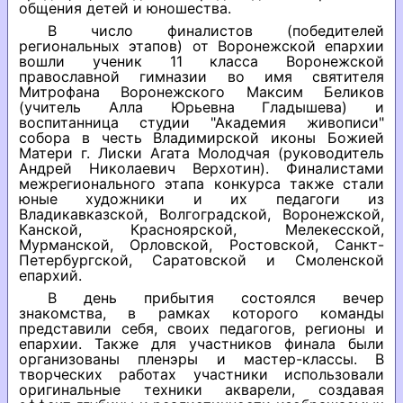
общения детей и юношества.
В число финалистов (победителей
региональных этапов) от Воронежской епархии
вошли ученик 11 класса Воронежской
православной гимназии во имя святителя
Митрофана Воронежского Максим Беликов
(учитель Алла Юрьевна Гладышева) и
воспитанница студии "Академия живописи"
собора в честь Владимирской иконы Божией
Матери г. Лиски Агата Молодчая (руководитель
Андрей Николаевич Верхотин). Финалистами
межрегионального этапа конкурса также стали
юные художники и их педагоги из
Владикавказской, Волгоградской, Воронежской,
Канской, Красноярской, Мелекесской,
Мурманской, Орловской, Ростовской, Санкт-
Петербургской, Саратовской и Смоленской
епархий.
В день прибытия состоялся вечер
знакомства, в рамках которого команды
представили себя, своих педагогов, регионы и
епархии. Также для участников финала были
организованы пленэры и мастер-классы. В
творческих работах участники использовали
оригинальные техники акварели, создавая