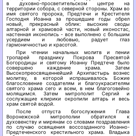
в духовно-просветительском центре на
территории собора, с северной стороны. Храм во
имя святого пророка, Предтечи и Крестителя
Господня Иоанна за прошедшие годы обрел
новый, прекрасный облик: высокие своды
алтарной и храмовой части, новый иконостас,
настенная иконопись - все выполнено с большим
усердием и любовью, радует глаз
гармоничностью и красотой.
При чтении начальных молитв и пении
тропарей празднику Покрова Пресвятой
Богородицы и святому Иоанну Предтече было
совершено каждение храма. Затем
Высокопреосвященнейший Архипастырь вознес
молитву, в которой испрашивалось Божие
благословение создателям и благоукрасителям
святого храма сего и всем, в нем благоговейно
молящимся. Затем митрополит Сергий и
сослужащие клирики окропили алтарь и весь
храм святой водой.
После отпуста богослужения Глава
Воронежской митрополии обратился к
духовенству и мирянам со словами поздравления
по случаю освящения воссозданного Иоанно-
Предтеченского крестильного храма. Владыка