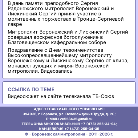
В день памяти преподобного Сергия
Радонежского митрополит Воронежский и
Лискинский Сергий принял участие в
молитвенных торжествах в Троице-Сергиевой
лавре
Митрополит Воронежский и Лискинский Сергий
совершил воскресное богослужение в
Благовещенском кафедральном соборе
Поздравление с Днем тезоименитства
Высокопреосвященнейшему митрополиту
Воронежскому и Лискинскому Сергию от клира,
монашествующих и мирян Воронежской
митрополии. Видеозапись
ССЫЛКА ПО ТЕМЕ
Видеосюжет на сайте телеканала ТВ-Союз
АДРЕС ЕПАРХИАЛЬНОГО УПРАВЛЕНИЯ:
394036, г. Воронеж, ул. Освобождения Труда, д. 20;
E-MAIL: ve553435@mаil.ru
ТЕЛЕФОНЫ: МНОГОКАНАЛЬНЫЙ +7 (473) 255-34-94;
КАНЦЕЛЯРИЯ +7 (473) 255-34-35
© - Воронежская митрополия - 2011-2026 г.