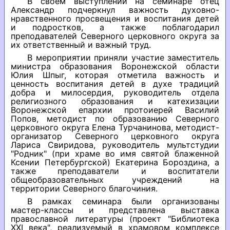
В своем выступлении на семинаре отец
Александр подчеркнул важность духовно-
нравственного просвещения и воспитания детей
и подростков, а также поблагодарил
преподавателей Северного церковного округа за
их ответственный и важный труд.
В мероприятии приняли участие заместитель
министра образования Воронежской области
Юлия Шпыг, которая отметила важность и
ценность воспитания детей в духе традиций
добра и милосердия, руководитель отдела
религиозного образования и катехизации
Воронежской епархии протоиерей Василий
Попов, методист по образованию Северного
церковного округа Елена Турчанинова, методист-
организатор Северного церковного округа
Лариса Свиридова, руководитель мультстудии
"Родник" (при храме во имя святой блаженной
Ксении Петербургской) Екатерина Бороздина, а
также преподаватели и воспитатели
общеобразовательных учреждений на
территории Северного благочиния.
В рамках семинара были организованы
мастер-классы и представлена выставка
православной литературы (проект "Библиотека
XXI века", реализуемый в храмовом комплексе