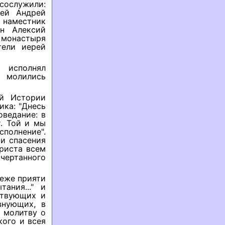
сослужили:
рей Андрей
 наместник
ен Алексий
 монастыря
тели иерей
 исполнял
м молились
й Истории
ика: "Днесь
ведание: в
. Той и мы
полнение".
 и спасения
риста всем
ачертанного
 еже прияти
ания..." и
ствующих и
внующих, в
с молитву о
ого и всея