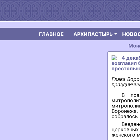
ГЛАВНОЕ
АРХИПАСТЫРЬ
НОВО
Мон
4 дека
возглавил 
престольн
Глава Вор
праздничны
В пра
митропол
митрополии
Воронежа.
собралось
Введен
церковных
женского м