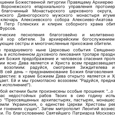
ршении Божественной литургии Правящему Архиерею 
 Воронежского епархиального управления протоие
 благочинный Монастырского церковного округа,
енского Дивногорского мужского монастыря игум
; ключарь Алексиевского собора Алексиево-Акатова
й Петр Голенских и клирик соборного храма оби
Фурсов.
гические песнопения благоговейно и молитвенно
ий хор обители. За архиерейским богослужение
ующие сестры и многочисленные прихожане обители.
и празднуемого ныне Церковью события Священно
ь в исполненном духовного ликования тропаре праздн
ния Божия предображение и человеков спасения пропо
ии ясно Дева является и Христа всем предвозвещает
о возопиим: радуйся, смотрения Зиждителева ис
"В сей день – предзнаменование Божия благоволения
двестие: в храме Божием Дева открыто является и Х
ает. Ей и мы громогласно воззовем: "Радуйся, предн
 исполнение!").
убой ектении были произнесены особые прошения: "...о
ас недостойных рабов Твоих в сию годину испыт
о "Преосвященных архипастырях, пастырях, монаше
емли Украинския, о единстве Церкви Христовы ре
и гонениях сущих". Затем митрополит Леонтий возне
си. По благословению Святейшего Патриарха Московск