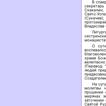
В сове
секретарь
Скакалин;
Свято-Усп
(Сукачев)
протоиере
Владислав 
Литур
сестринск
монашеств
О сут
воспевалос
благоволе
храме Бож
велегласн
(Перевод: 
людей пре
предвозвещ
Создателем
На суг
молитвы н
прошение 
мирянах з
заточении 
Святой Ру