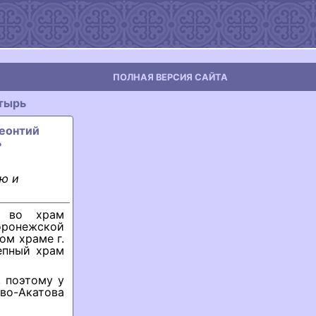
ПОЛНАЯ ВЕРСИЯ САЙТА
тырь
Леонтий
ь
ю и
ы во храм
ронежской
ом храме г.
епный храм
 поэтому у
во-Акатова