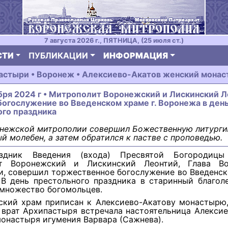
7 августа 2026 г., ПЯТНИЦА, (25 июля ст.)
СТИ
ПУБЛИКАЦИИ
ИНФОРМАЦИЯ
астыри • Воронеж • Алексиево-Акатов женский монас
бря 2024 г • Митрополит Воронежский и Лискинский 
богослужение во Введенском храме г. Воронежа в ден
ого праздника
онежской митрополии совершил Божественную литурги
й молебен, а затем обратился к пастве с проповедью.
здник Введения (входа) Пресвятой Богородиц
ит Воронежский и Лискинский Леонтий, Глава Во
, совершил торжественное богослужение во Введенск
 В день престольного праздника в старинный благол
 множество богомольцев.
ский храм приписан к Алексиево-Акатову монастырю,
 врат Архипастыря встречала настоятельница Алексие
онастыря игумения Варвара (Сажнева).