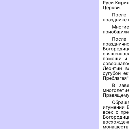
Руси Кирил
Церкви.
После
празднике 
Многие
приобщили
После
празднич
Богороди
священнос
помощи и 
совершало
Леонтий в
сугубой е
Преблагая"
В зав
многолети
Правящему
Обраща
игумении 
всех с пр
Богородиц
восхожде
монашеств