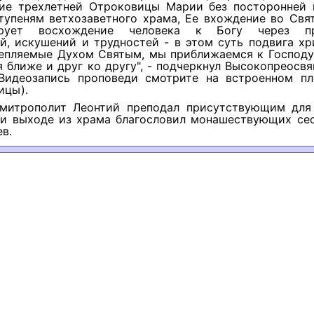
ие трехлетней Отроковицы Марии без посторонней
тупеням ветхозаветного храма, Ее вхождение во Свят
ирует восхождение человека к Богу через пр
й, искушений и трудностей - в этом суть подвига х
епляемые Духом Святым, мы приближаемся к Господу,
 ближе и друг ко другу", - подчеркнул Высокопреос
(Видеозапись проповеди смотрите на встроенном пл
ицы).
митрополит Леонтий преподал присутствующим для
при выходе из храма благословил монашествующих сес
в.