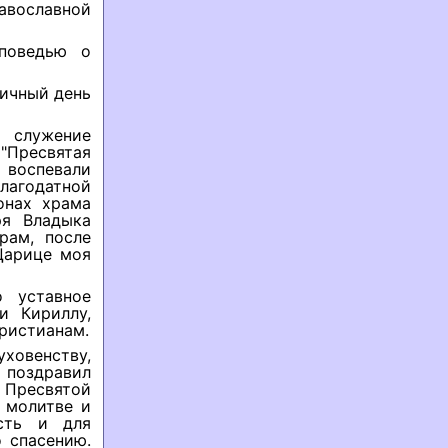
равославной
поведью о
ичный день
л служение
Пресвятая
воспевали
лагодатной
онах храма
ря Владыка
рам, после
Царице моя
о уставное
и Кириллу,
ристианам.
ховенству,
 поздравил
 Пресвятой
 молитве и
сть и для
 спасению.