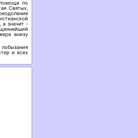
 помощи по
ая Святых,
еодоление
ристианской
 а значит -
вященнейший
еере внизу
 лобызания
тер и всех