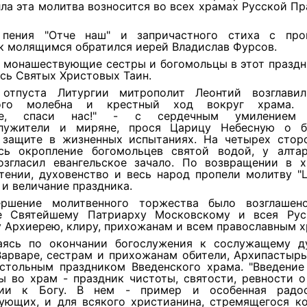
ла эта молитва возносится во всех храмах Русской П
 пения "Отче наш" и запричастного стиха с про
к молящимся обратился иерей Владислав Фурсов.
 монашествующие сестры и богомольцы в этот праздн
сь Святых Христовых Таин.
 отпуста Литургии митрополит Леонтий возглави
ного молебна и крестный ход вокруг храма. "
це, спаси нас!" - с сердечным умилением 
лужители и миряне, прося Царицу Небесную о б
защите в жизненных испытаниях. На четырех стор
сь окропление богомольцев святой водой, у алта
озгласил евангельское зачало. По возвращении в х
ктении, духовенство и весь народ пропели молитву "
 и величание праздника.
ершение молитвенного торжества было возглашен
е Святейшему Патриарху Московскому и всея Рус
 Архиерею, клиру, прихожанам и всем православным х
ясь по окончании богослужения к сослужащему ду
Варваре, сестрам и прихожанам обители, Архипастырь
естольным праздником Введенского храма. "Введение
ы во храм - праздник чистоты, святости, ревности о
нии к Богу. В нем - пример и особенная радо
ующих, и для всякого христианина, стремящегося ко