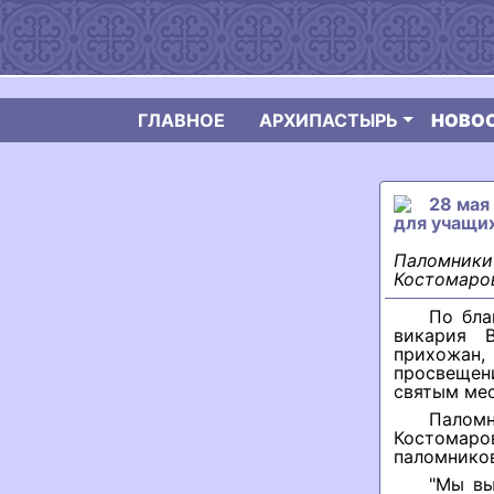
ГЛАВНОЕ
АРХИПАСТЫРЬ
НОВО
28 мая
для учащих
Паломники 
Костомаро
По бла
викария 
прихожан
просвещени
святым мес
Паломн
Костомар
паломников
"Мы вы