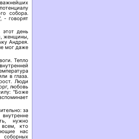
з важнейших
отенциалу
го собора.
 - говорят
в этот день
и, женщины,
ыку Андрея.
не мог даже
воги. Тепло
нутренней
емпература
ли в глаза.
рост. Люди
орг, любовь
силу: "Боже
 вспоминает
ительно: за
внутренне
ть, нужно
 всем, кто
няющие нас
х соборных