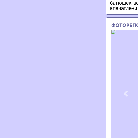
батюшек во
впечатлени
ФОТОРЕП
Previ