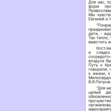
Для нас, п
форм при
Православ
Мы чувств
Евгений и 
"Понра
праздновал
дети, - жд
Так тепло,
вместить в
Костом
и сладко
сосредото
воздуха бы
Путь к Кр
говорили, 
к жизни, к
Милосердны
В.Я.Петров
"Для м
целый де
обновлен
прочувств
организов
мероприят