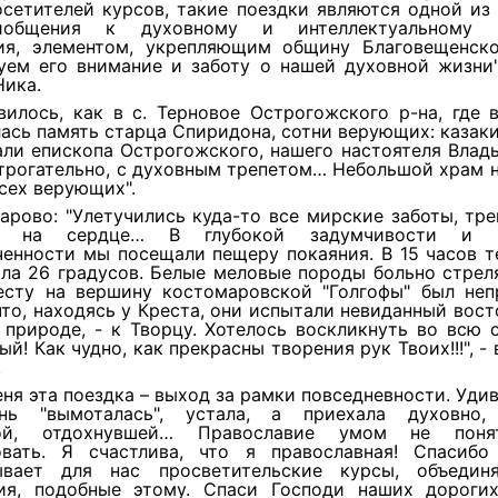
осетителей курсов, такие поездки являются одной и
общения к духовному и интеллектуальному п
ия, элементом, укрепляющим общину Благовещенско
уем его внимание и заботу о нашей духовной жизни",
Ника.
вилось, как в с. Терновое Острогожского р-на, где 
ась память старца Спиридона, сотни верующих: казак
али епископа Острогожского, нашего настоятеля Влад
 трогательно, с духовным трепетом… Небольшой храм 
сех верующих".
арово: "Улетучились куда-то все мирские заботы, тре
 на сердце… В глубокой задумчивости и в
ченности мы посещали пещеру покаяния. В 15 часов т
ла 26 градусов. Белые меловые породы больно стреля
есту на вершину костомаровской "Голгофы" был неп
что, находясь у Креста, они испытали невиданный вост
 природе, - к Творцу. Хотелось воскликнуть во всю 
й! Как чудно, как прекрасны творения рук Твоих!!!", -
.
еня эта поездка – выход за рамки повседневности. Удив
нь "вымоталась", устала, а приехала духовно, 
ной, отдохнувшей… Православие умом не поня
овать. Я счастлива, что я православная! Спасибо
ывает для нас просветительские курсы, объеди
ия, подобные этому. Спаси Господи наших дороги