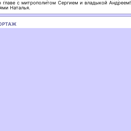
 главе с митрополитом Сергием и владыкой Андреем!"
ями Наталья.
ОРТАЖ
ous