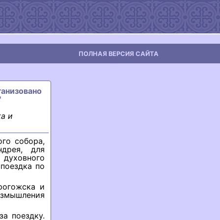
ПОЛНАЯ ВЕРСИЯ САЙТА
ганизовано
"
а и
го собора,
дрея, для
духовного
 поездка по
рогожска и
змышления
а поездку.