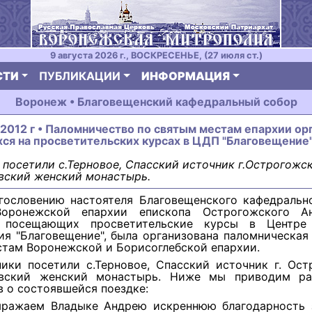
9 августа 2026 г., ВОСКРЕСЕНЬЕ, (27 июля ст.)
СТИ
ПУБЛИКАЦИИ
ИНФОРМАЦИЯ
Воронеж • Благовещенский кафедральный собор
 2012 г • Паломничество по святым местам епархии ор
ся на просветительских курсах в ЦДП "Благовещение
посетили с.Терновое, Спасский источник г.Острогожск
вский женский монастырь.
гословению настоятеля Благовещенского кафедрально
Воронежской епархии епископа Острогожского Ан
, посещающих просветительские курсы в Центре 
я "Благовещение", была организована паломническая
там Воронежской и Борисоглебской епархии.
ики посетили с.Терновое, Спасский источник г. Ост
овский женский монастырь. Ниже мы приводим ра
 о состоявшейся поездке:
ражаем Владыке Андрею искреннюю благодарность з