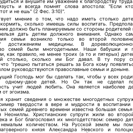
удиться и внушите им уважение к благородству труда
изусть и всегда помнят слова апостола: "Если кт
тот и не ешь" (2 Фес. 3:10)".
вует мнение о том, что надо иметь столько дете
кормить, сколько имеешь силы воспитать. Предполаг
ние должно быть планируемым со стороны родителей и
нельзя дать детям должного внимания. Однако са
ания семьи возникло только во второй половин
ря" достижениям медицины. В дореволюционн
тво семей были многодетными. Наши бабушки и п
и, как правило, не менее троих (а то и пятерых) дете
й столько, сколько им Бог давал. В ту пору с
 что "грешно пытаться решать за Бога кому появлятьс
лом руководствуются православные семьи и доныне.
ущий Господь мог бы сделать так, чтобы у всех род
о одному-двое детей. Но Он так не сделал по
ость учит людей любить. Она является наиболее д
 от эгоизма.
я хранит сведения о множестве многодетных супруж
ример твердости в вере и мудрости в воспитании 
тых семей древнего времени известна большая семья
и Неониллы. Христианские супруги жили во второ
ека и Бог благословил их многодетством: семеро де
 немалым количеством. На Русской земле мы по
лаговерного князя Александра Невского и полоц