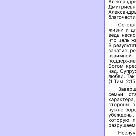
Александр
Дмитриевн
Александ
благочести
Сегодн
жизни и дл
ведь неск
что цель ж
В результа
зачатие р
взаимной
поддержив
Богом кре
чад. Супр
любви. Так
(1 Тим. 2:15
Заверш
семьи ст
характера
стороны о
нужно боро
убеждены,
которую п
разрушаем
Неслуч