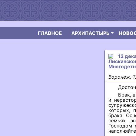
ГЛАВНОЕ
АРХИПАСТЫРЬ
НОВО
12 дек
Лискинског
Многодетна
Воронеж, 1
Досточ
Брак, 
и нерасто
супружеск
которых, 
брака. Ос
семьях з
Господом 
наполняйте 