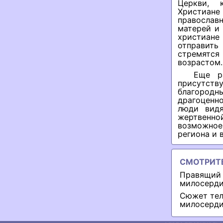
Церкви, 
Христиан
православ
матерей и 
христиане
отправить
стремятся
возрастом.
Еще р
присутств
благородн
драгоценн
люди видя
жертвенно
возможное
региона и 
СМОТРИТ
Правящий 
милосерди
Сюжет тел
милосерди