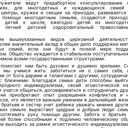
лужители ведут предабортное консультирование
ациях, для многодетных и нуждающихся семей 
 центры, кружки и секции на приходах, развивается
 помощи многодетным семьям, создаются приход
ки детей к школе, ежегодно детей из многодет
т летний детский оздоровительный православн
тие вышеуказанных видов церковной деятельнос
олее значительный вклад в общее дело поддержки ма
ных семей, если они будут в полной мере подде
ом. Общество нуждается в стабильном поступательно
аемом всеми государственными структурами.
помогает нам быть духовно и душевно зрелыми. С
е мы учимся жить: заботиться не о самих себе, 
и от Бога дарами и талантами с другими, сотруднича
с ближними. Благодаря семье дети способны выйт
иродного индивидуализма, своей эгоистической и
и учатся общаться, договариваться и сотрудничать дру
ни приобретают опыт разрешения конфликтов и 
сов, что является важным умением в дальнейшей жизн
братьев и сестер учит ребенка уважать мнение други
аких семьях вырастают щедрые и добрые люди: семь
ротягивать руку помощи другим. Забота о братьях
тей более способными к подлинно человеческому об
им выходить за рамки эгоистического индивидуализма