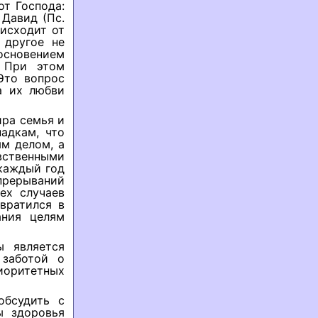
от Господа:
 Давид (Пс.
 исходит от
 другое не
основением
 При этом
Это вопрос
а их любви
ира семья и
адкам, что
м делом, а
вственными
каждый год
прерываний
ех случаев
вратился в
ания целям
ы является
 заботой о
оритетных
обсудить с
ы здоровья