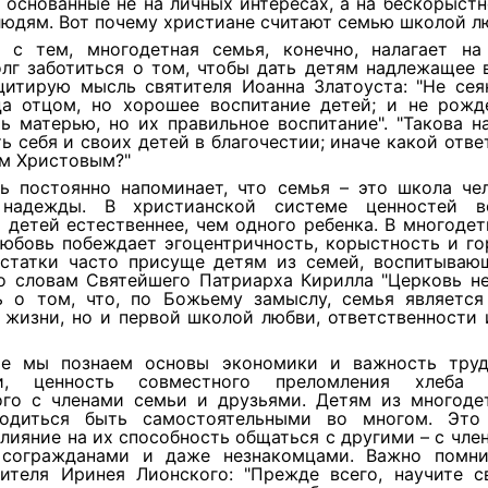
 основанные не на личных интересах, а на бескорыст
юдям. Вот почему христиане считают семью школой л
 с тем, многодетная семья, конечно, налагает на
лг заботиться о том, чтобы дать детям надлежащее 
цитирую мысль святителя Иоанна Златоуста: "Не сея
ца отцом, но хорошее воспитание детей; и не рожд
ь матерью, но их правильное воспитание". "Такова н
ь себя и своих детей в благочестии; иначе какой отв
ом Христовым?"
ь постоянно напоминает, что семья – это школа чел
надежды. В христианской системе ценностей во
 детей естественнее, чем одного ребенка. В многоде
любовь побеждает эгоцентричность, корыстность и го
остатки часто присуще детям из семей, воспитываю
По словам Святейшего Патриарха Кирилла "Церковь не
ь о том, что, по Божьему замыслу, семья является
 жизни, но и первой школой любви, ответственности 
е мы познаем основы экономики и важность труд
чи, ценность совместного преломления хлеба 
ого с членами семьи и друзьями. Детям из многоде
одиться быть самостоятельными во многом. Это
лияние на их способность общаться с другими – с чле
 согражданами и даже незнакомцами. Важно помн
тителя Иринея Лионского: "Прежде всего, научите с