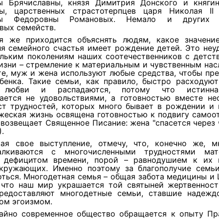
ы Брячиславны, князя Димитрия Донского и княги
ы, царственных страстотерпцев царя Николая I
ры Федоровны Романовых. Немало и других
вых семейств.
я же приходится объяснять людям, какое значени
я семейного счастья имеет рождение детей. Это неу
ольким поколениям наших соотечественников с детств
изни – стремление к материальным и чувственным на
те, муж и жена используют любые средства, чтобы пр
ебенка. Такие семьи, как правило, быстро расходуют
 любви и распадаются, потому что истинн
ается не удовольствиями, а готовностью вместе не
ст трудностей, которых много бывает в рождении и 
ужеская жизнь освящена готовностью к подвигу самоо
 возвещает Священное Писание: жена "спасется через
).
ая свое выступление, отмечу, что, конечно же, м
алкиваются с многочисленными трудностями мате
, дефицитом времени, порой – равнодушием к их
кружающих. Именно поэтому за благополучие семь
ться. Многодетная семья – общая забота медицины и
 что наш мир украшается той святыней жертвенност
редоставляют многодетные семьи, ставшие надежд
ом эгоизмом.
айно современное общество обращается к опыту Пр