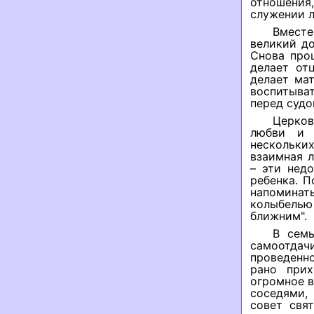
отношения,
служении л
Вместе
великий до
Снова про
делает от
делает мат
воспитыват
перед суд
Церков
любви и 
нескольких
взаимная 
– эти нед
ребенка. 
напоминат
колыбелью
ближним".
В семь
самоотда
проведенн
рано прих
огромное в
соседями,
совет свя