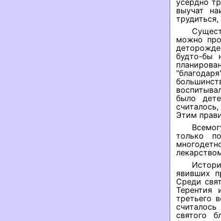
усердно тр
выучат на
трудиться, 
Сущест
можно про
деторожде
будто-бы 
планиров
"благода
большинс
воспитывал
было дете
считалось,
Этим прави
Всемог
только п
многодетн
лекарством
Истори
явивших п
Среди свя
Терентия 
третьего в
считалось
святого б