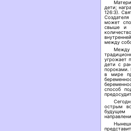
Матери
дети; нагр
126:3). Св
Создателя
может спо
свыше и 
количеств
внутренне
между собо
Между 
традицион
угрожает 
дети с ра
пороками.
в мире пр
беременно
беременно
способ по
предосудит
Сегод
острым во
будущем 
направлени
Нынешн
представи