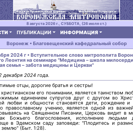
8 августа 2026 г., СУББОТА, (26 июля ст.)
СТИ
ПУБЛИКАЦИИ
ИНФОРМАЦИЯ
Воронеж • Благовещенский кафедральный собор
абря 2024 г • Вступительное слово митрополита Воро
о Леонтия на семинаре "Медицина – школа милосерди
я семья – забота медицины и Церкви"
2 декабря 2024 года.
тимые отцы, дорогие братья и сестры!
в христианском его понимании, является таинством лю
ржимым единением супругов друг с другом во Хрис
ой любви и общности становятся дети, рождение и 
по православному учению, является одной из важне
новываясь на Священном Писании, Церковь видит в м
нак Божьего благословения, исполнение людьми 
еще в Эдемском саду заповеди: "Плодитесь и размн
землю" (Быт. 1:28).