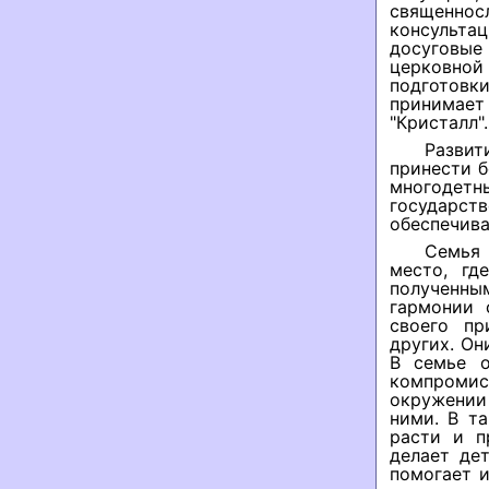
священнос
консульт
досуговые
церковной
подготов
принимае
"Кристалл".
Разви
принести б
многодет
государств
обеспечив
Семья 
место, гд
полученным
гармонии 
своего пр
других. Он
В семье о
компромис
окружении 
ними. В т
расти и п
делает де
помогает 