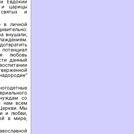
ни Евдокии
I и царицы
 святых и
е в личной
дивительно:
а внушали,
слаждениям.
едотвратить
 потенциал
ая любовь
сти данный
воспитании
тверженной
 чадородие"
ногодетные
риального
 нуждам со
и нам всем
 Церкви. Мы
и и любви,
ой в мире,
авославной