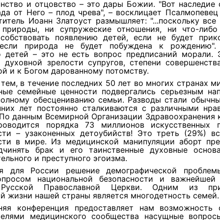
нство и отцовство – это дары Божии. "Вот наследие 
ада от Него – плод чрева", – восклицает Псалмопевец
ятитель Иоанн Златоуст размышляет: "...поскольку все
 природы, ни супружеские отношения, ни что-либо
собствовать появлению детей, если не будет прик
если природа не будет побуждена к рождению".
о детей – это не есть вопрос предписаний морали. 
й духовной зрелости супругов, степени совершенств
й и к Богом дарованному потомству.
тем, в течение последних 50 лет во многих странах м
ные семейные ценности подвергались серьезным нап
полному обесцениванию семьи. Разводы стали обычны
нних лет постоянно сталкиваются с различными нра
 По данным Всемирной Организации Здравоохранения 
оводится порядка 73 миллионов искусственных 
сти – узаконенных детоубийств! Это треть (29%) вс
сти в мире. Из медицинской манипуляции аборт пре
дчинять брак и его таинственные духовные основ
ельного и преступного эгоизма.
ня для России решение демографической проблем
просом национальной безопасности и важнейшей
Русской Православной Церкви. Одним из при
й жизни нашей страны является многодетность семей.
яя конференция предоставляет нам возможность 
телями медицинского сообщества насущные вопрос