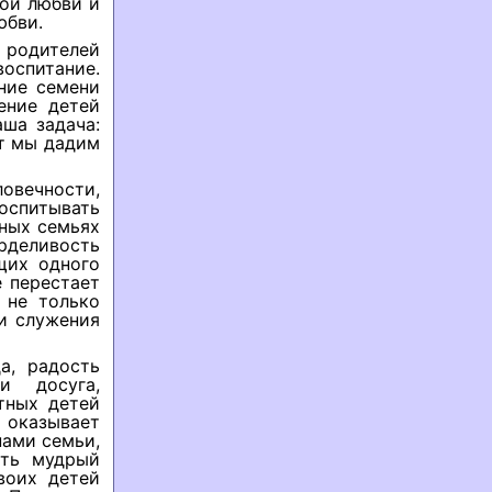
ной любви и
юбви.
 родителей
воспитание.
ние семени
ение детей
аша задача:
ет мы дадим
овечности,
спитывать
тных семьях
рделивость
щих одного
 перестает
 не только
и служения
а, радость
и досуга,
тных детей
 оказывает
нами семьи,
ить мудрый
воих детей