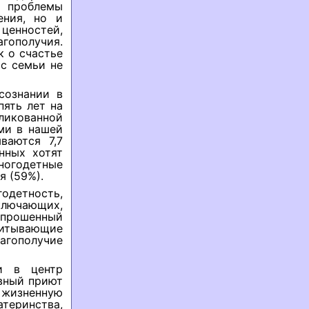
проблемы
ения, но и
ценностей,
гополучия.
к о счастье
ис семьи не
сознании в
пять лет на
икованной
ми в нашей
ваются 7,7
нных хотят
ногодетные
я (59%).
етность,
ключающих,
опрошенный
питывающие
агополучие
и в центр
вный приют
 жизненную
теринства,