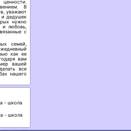
ценности.
вением. В
в, уважают
к и дедушек
орых нужно
 и любовь,
вязанные с
ных семей,
ежедневный
вью как ее
годаря вам
имер вашей
делать все
бах нашего
а - школа
а - школа