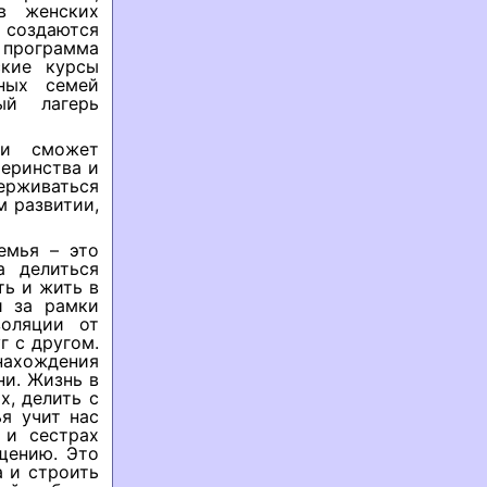
 в женских
создаются
 программа
ские курсы
ных семей
ый лагерь
ти сможет
теринства и
рживаться
м развитии,
емья – это
а делиться
ть и жить в
и за рамки
золяции от
г с другом.
нахождения
и. Жизнь в
х, делить с
я учит нас
 и сестрах
щению. Это
 и строить