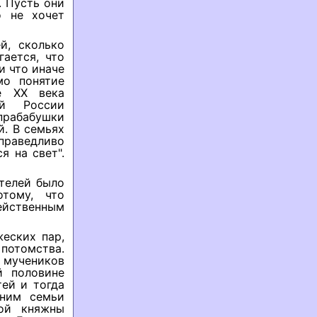
. Пусть они
о не хочет
й, сколько
ается, что
 что иначе
мо понятие
е XX века
ой России
рабабушки
й. В семьях
праведливо
я на свет".
ителей было
тому, что
ейственным
еских пар,
потомства.
 мучеников
й половине
тей и тогда
мним семьи
кой княжны