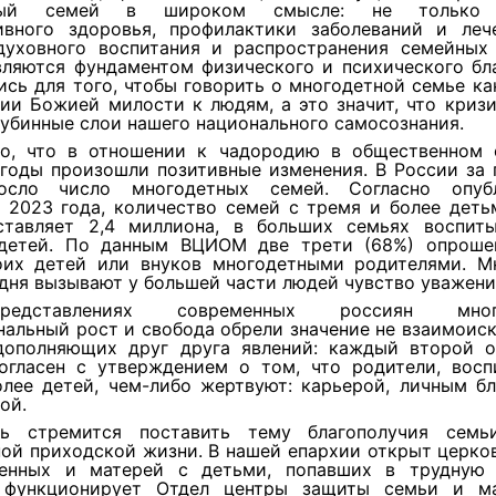
тный семей в широком смысле: не только 
ивного здоровья, профилактики заболеваний и леч
духовного воспитания и распространения семейных 
вляются фундаментом физического и психического бла
сь для того, чтобы говорить о многодетной семье ка
ии Божией милости к людям, а это значит, что криз
лубинные слои нашего национального самосознания.
о, что в отношении к чадородию в общественном 
годы произошли позитивные изменения. В России за 
осло число многодетных семей. Согласно опубл
е 2023 года, количество семей с тремя и более деть
ставляет 2,4 миллиона, в больших семьях воспиты
детей. По данным ВЦИОМ две трети (68%) опроше
оих детей или внуков многодетными родителями. М
дня вызывают у большей части людей чувство уважени
дставлениях современных россиян многод
нальный рост и свобода обрели значение не взаимоис
дополняющих друг друга явлений: каждый второй 
согласен с утверждением о том, что родители, вос
олее детей, чем-либо жертвуют: карьерой, личным бл
ой.
вь стремится поставить тему благополучия семь
ной приходской жизни. В нашей епархии открыт церко
енных и матерей с детьми, попавших в трудную
 функционирует Отдел центры защиты семьи и ма