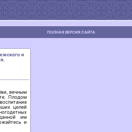
ПОЛНАЯ ВЕРСИЯ САЙТА
нежского и
я.
бви, вечным
те. Плодом
воспитание
йших целей
ногодетных
данной им
ожайтесь и