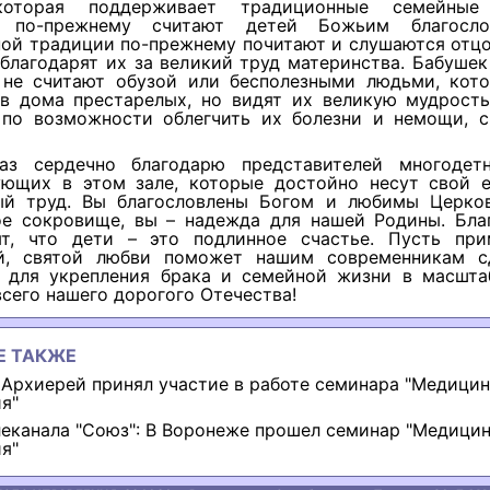
которая поддерживает традиционные семейные 
е по-прежнему считают детей Божьим благосло
ной традиции по-прежнему почитают и слушаются отцо
благодарят их за великий труд материнства. Бабуше
 не считают обузой или бесполезными людьми, кот
 в дома престарелых, но видят их великую мудрость
 по возможности облегчить их болезни и немощи, с
аз сердечно благодарю представителей многодет
ующих в этом зале, которые достойно несут свой 
ый труд. Вы благословлены Богом и любимы Церко
ое сокровище, вы – надежда для нашей Родины. Бла
т, что дети – это подлинное счастье. Пусть пр
й, святой любви поможет нашим современникам с
 для укрепления брака и семейной жизни в масшта
всего нашего дорогого Отечества!
Е ТАКЖЕ
Архиерей принял участие в работе семинара "Медицин
я"
еканала "Союз": В Воронеже прошел семинар "Медицин
я"