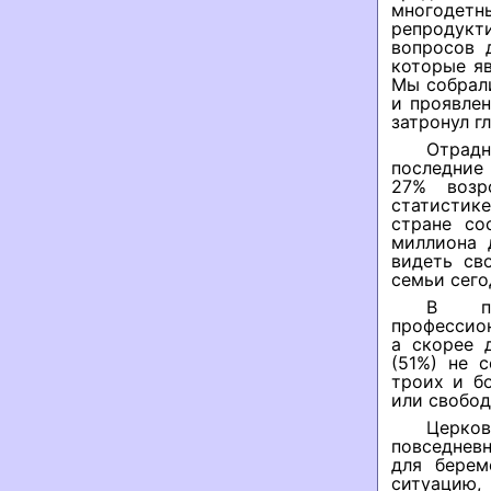
многоде
репродукт
вопросов 
которые я
Мы собрали
и проявлен
затронул г
Отрадн
последние 
27% возр
статистик
стране со
миллиона 
видеть св
семьи сего
В пре
профессио
а скорее 
(51%) не 
троих и б
или свобод
Церко
повседнев
для берем
ситуацию,