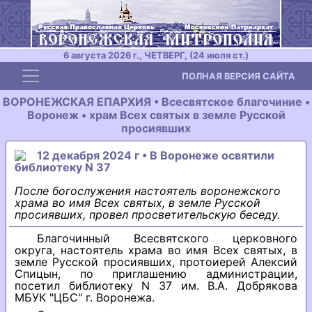
6 августа 2026 г., ЧЕТВЕРГ, (24 июля ст.)
Toggle navigation
ПОЛНАЯ ВЕРСИЯ САЙТА
ВОРОНЕЖСКАЯ ЕПАРХИЯ • Всесвятское благочиние •
Воронеж • храм Всех святых в земле Русской
просиявших
12 декабря 2024 г • В Воронеже освятили
библиотеку N 37
После богослужения настоятель воронежского
храма во имя Всех святых, в земле Русской
просиявших, провел просветительскую беседу.
Благочинный Всесвятского церковного
округа, настоятель храма во имя Всех святых, в
земле Русской просиявших, протоиерей Алексий
Спицын, по приглашению администрации,
посетил библиотеку N 37 им. В.А. Добрякова
МБУК "ЦБС" г. Воронежа.