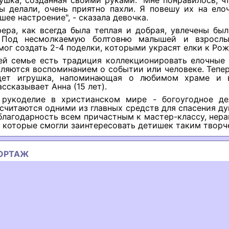
ушка, созданная своими руками. "Мне понравилось, ч
ы делали, очень приятно пахли. Я повешу их на елоч
шее настроение", - сказала девочка.
ера, как всегда была теплая и добрая, увлечены бы
. Под несмолкаемую болтовню малышей и взрослы
мог создать 2-4 поделки, которыми украсят елки к Рож
ей семье есть традиция коллекционировать елочные 
ляются воспоминанием о событии или человеке. Тепе
дет игрушка, напоминающая о любимом храме и 
ассказывает Анна (15 лет).
рукоделие в христианском мире - богоугодное де
считаются одними из главных средств для спасения д
благодарность всем причастным к мастер-классу, нер
 которые смогли заинтересовать детишек таким творч
ОРТАЖ