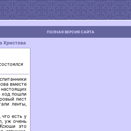
ПОЛНАЯ ВЕРСИЯ САЙТА
а Христова
состоялся
питанники
ова вместе
настоящих
В ход пошли
вровый лист
али ленты,
 что есть у
л, уж очень
 Ксюши это