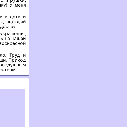
то игрушки,
ку! У меня
ли и дети и
х, каждый
деству.
украшения,
рь на нашей
воскресной
ло. Труд и
уши. Приход
авнодушным
еством!