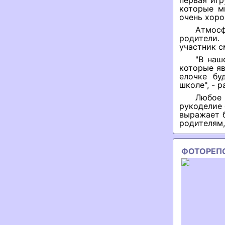
первая игр
которые м
очень хоро
Атмосф
родители
участник с
"В наш
которые яв
елочке бу
школе", - р
Любое 
рукоделие 
выражает 
родителям,
ФОТОРЕП