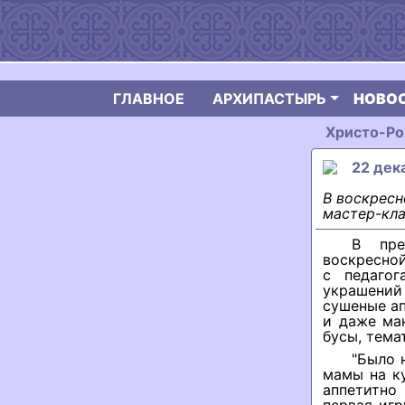
ГЛАВНОЕ
АРХИПАСТЫРЬ
НОВО
Христо-Ро
22 дек
В воскресн
мастер-кла
В пре
воскресно
с педаго
украшений 
сушеные ап
и даже ма
бусы, тема
"Было 
мамы на ку
аппетитно