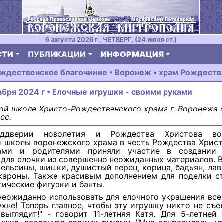
6 августа 2026 г., ЧЕТВЕРГ, (24 июля ст.)
СТИ
ПУБЛИКАЦИИ
ИНФОРМАЦИЯ
ждественское благочиние • Воронеж • храм Рождеств
абря 2024 г • Елочные игрушки - своими руками
ой школе Христо-Рождественского храма г. Воронежа 
сс.
ддверии новолетия и Рождества Христова вос
й школы воронежского храма в честь Рождества Христ
гами и родителями приняли участие в создании 
для елочки из совершенно неожиданных материалов. 
ельсины, шишки, душистый перец, корица, бадьян, ла
кароны. Также красивым дополнением для поделки ст
тические фигурки и банты.
неожиданно использовать для елочного украшения все,
хне! Теперь главное, чтобы эту игрушку никто не съе
 выглядит!" - говорит 11-летняя Катя. Для 5-летней