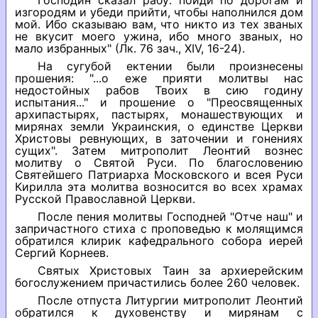
Господин сказал рабу: пойди по дорогам и
изгородям и убеди прийти, чтобы наполнился дом
мой. Ибо сказываю вам, что никто из тех званых
не вкусит моего ужина, ибо много званых, но
мало избранных" (Лк. 76 зач., XIV, 16-24).
На сугубой ектении были произнесены
прошения: "...о еже прияти молитвы нас
недостойных рабов Твоих в сию годину
испытания..." и прошение о "Преосвященных
архипастырях, пастырях, монашествующих и
мирянах земли Украинския, о единстве Церкви
Христовы ревнующих, в заточении и гонениях
сущих". Затем митрополит Леонтий вознес
молитву о Святой Руси. По благословению
Святейшего Патриарха Московского и всея Руси
Кирилла эта молитва возносится во всех храмах
Русской Православной Церкви.
После пения молитвы Господней "Отче наш" и
запричастного стиха с проповедью к молящимся
обратился клирик кафедрального собора иерей
Сергий Корнеев.
Святых Христовых Таин за архиерейским
богослужением причастились более 260 человек.
После отпуста Литургии митрополит Леонтий
обратился к духовенству и мирянам с