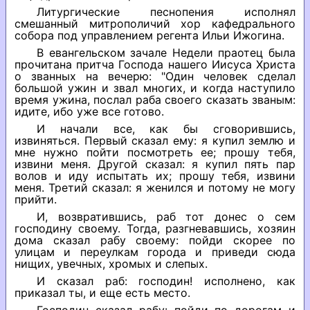
Литургические песнопения исполнял
смешанный митрополичий хор кафедрального
собора под управлением регента Ильи Ижогина.
В евангельском зачале Недели праотец была
прочитана притча Господа нашего Иисуса Христа
о званных на вечерю: "Один человек сделал
большой ужин и звал многих, и когда наступило
время ужина, послал раба своего сказать званым:
идите, ибо уже все готово.
И начали все, как бы сговорившись,
извиняться. Первый сказал ему: я купил землю и
мне нужно пойти посмотреть ее; прошу тебя,
извини меня. Другой сказал: я купил пять пар
волов и иду испытать их; прошу тебя, извини
меня. Третий сказал: я женился и потому не могу
прийти.
И, возвратившись, раб тот донес о сем
господину своему. Тогда, разгневавшись, хозяин
дома сказал рабу своему: пойди скорее по
улицам и переулкам города и приведи сюда
нищих, увечных, хромых и слепых.
И сказал раб: господин! исполнено, как
приказал ты, и еще есть место.