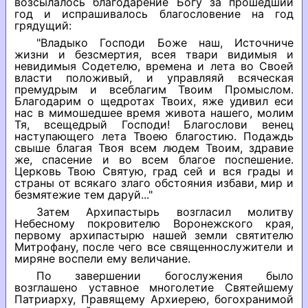
возсылалось благодарение Богу за прошедший
год и испрашивалось благословение на год
грядущий:
"Владыко Господи Боже наш, Источниче
жизни и безсмертия, всея твари видимыя и
невидимыя Содетелю, времена и лета во Своей
власти положивый, и управляяй всяческая
премудрым и всеблагим Твоим Промыслом.
Благодарим о щедротах Твоих, яже удивил еси
нас в мимошедшее время живота нашего, молим
Тя, всещедрый Господи! Благослови венец
наступающего лета Твоею благостию. Подаждь
свыше благая Твоя всем людем Твоим, здравие
же, спасение и во всем благое поспешение.
Церковь Твою Святую, град сей и вся грады и
страны от всякаго злаго обстояния избави, мир и
безмятежие тем даруй..."
Затем Архипастырь возгласил молитву
Небесному покровителю Воронежского края,
первому архипастырю нашей земли святителю
Митрофану, после чего все священнослужители и
миряне воспели ему величание.
По завершении богослужения было
возглашено уставное многолетие Святейшему
Патриарху, Правящему Архиерею, богохранимой