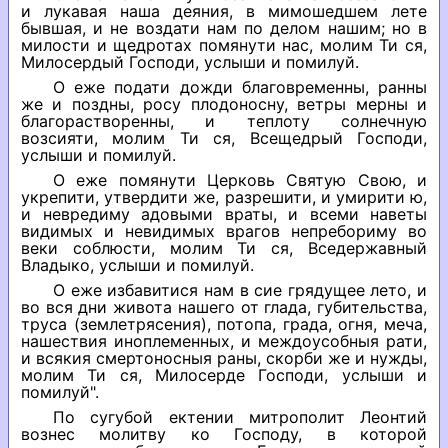
и лукавая наша деяния, в мимошедшем лете
бывшая, и не воздати нам по делом нашим; но в
милости и щедротах помянути нас, молим Ти ся,
Милосердый Господи, услыши и помилуй.
О еже подати дожди благовременны, ранны
же и поздны, росу плодоносну, ветры мерны и
благорастворенны, и теплоту солнечную
возсияти, молим Ти ся, Всещедрый Господи,
услыши и помилуй.
О еже помянути Церковь Святую Свою, и
укрепити, утвердити же, разрешити, и умирити ю,
и невредиму адовыми враты, и всеми наветы
видимых и невидимых врагов непребориму во
веки соблюсти, молим Ти ся, Вседержавный
Владыко, услыши и помилуй.
О еже избавитися нам в сие грядущее лето, и
во вся дни живота нашего от глада, губительства,
труса (землетрясения), потопа, града, огня, меча,
нашествия иноплеменных, и междоусобныя рати,
и всякия смертоносныя раны, скорби же и нужды,
молим Ти ся, Милосерде Господи, услыши и
помилуй".
По сугубой ектении митрополит Леонтий
вознес молитву ко Господу, в которой