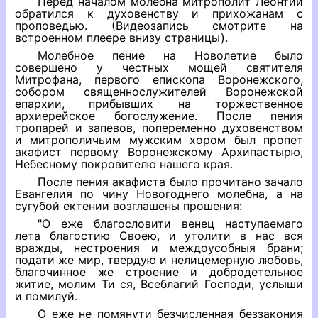
Перед началом молебна митрополит Леонтий
обратился к духовенству и прихожанам с
проповедью. (Видеозапись смотрите на
встроенном плеере внизу страницы).
Молебное пение на Новолетие было
совершено у честных мощей святителя
Митрофана, первого епископа Воронежского,
собором священнослужителей Воронежской
епархии, прибывших на торжественное
архиерейское богослужение. После пения
тропарей и запевов, попеременно духовенством
и митрополичьим мужским хором был пропет
акафист первому Воронежскому Архипастырю,
Небесному покровителю нашего края.
После пения акафиста было прочитано зачало
Евангелия по чину Новогоднего молебна, а на
сугубой ектении возглашены прошения:
"О еже благословити венец наступаемаго
лета благостию Своею, и утолити в нас вся
вражды, нестроения и междоусобныя брани;
подати же мир, твердую и нелицемерную любовь,
благочинное же строение и добродетельное
житие, молим Ти ся, Всеблагий Господи, услыши
и помилуй.
О еже не помянути безчисленная беззакония