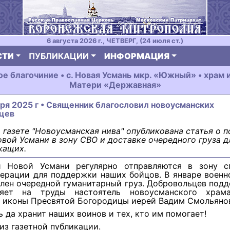
6 августа 2026 г., ЧЕТВЕРГ, (24 июля ст.)
СТИ
ПУБЛИКАЦИИ
ИНФОРМАЦИЯ
е благочиние • с. Новая Усмань мкр. «Южный» • храм
Матери «Державная»
аря 2025 г • Священник благословил новоусманских
цев
 газете "Новоусманская нива" опубликована статья о п
вой Усмани в зону СВО и доставке очередного груза д
жащих.
 Новой Усмани регулярно отправляются в зону с
перации для поддержки наших бойцов. В январе воен
лен очередной гуманитарный груз. Добровольцев под
вляет на труды настоятель новоусманского храм
 иконы Пресвятой Богородицы иерей Вадим Смольяно
ь да хранит наших воинов и тех, кто им помогает!
 из газетной публикации.