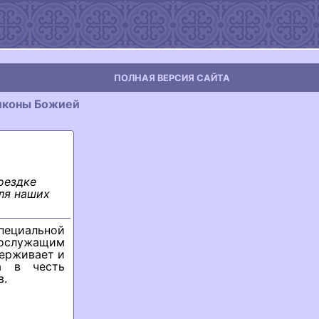
ПОЛНАЯ ВЕРСИЯ САЙТА
 иконы Божией
оездке
ля наших
пециальной
нослужащим
держивает и
а в честь
в.