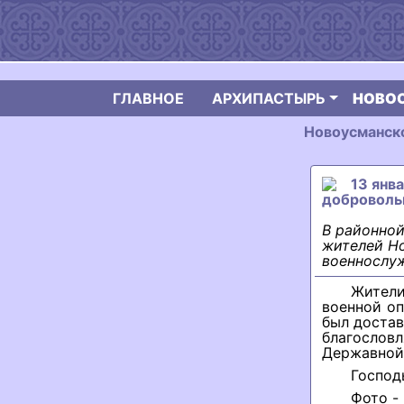
ГЛАВНОЕ
АРХИПАСТЫРЬ
НОВО
Новоусманско
13 янв
доброволь
В районной
жителей Но
военнослу
Жители
военной о
был достав
благосло
Державной
Господ
Фото -