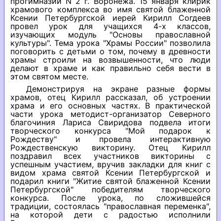
прогимназии N 2 г. Воронежа. 15 января клирик
храмового комплекса во имя святой блаженной
Ксении Петербургской иерей Кирилл Согдеев
провел урок для учащихся 4-х классов,
изучающих модуль "Основы православной
культуры". Тема урока "Храмы России" позволила
поговорить с детьми о том, почему в древности
храмы строили на возвышенности, что люди
делают в храме и как правильно себя вести в
этом святом месте.
Демонстрируя на экране разные формы
храмов, отец Кирилл рассказал, об устроении
храма и его основных частях. В практической
части урока методист-организатор Северного
благочиния Лариса Свиридова подвела итоги
творческого конкурса "Мой подарок к
Рождеству" и провела интерактивную
Рождественскую викторину. Отец Кирилл
поздравил всех участников викторины с
успешным участием, вручив закладки для книг с
видом храма святой Ксении Петербургской и
подарил книги "Житие святой блаженной Ксении
Петербургской" победителям творческого
конкурса. После урока, по сложившейся
традиции, состоялась "православная переменка",
на которой дети с радостью исполнили