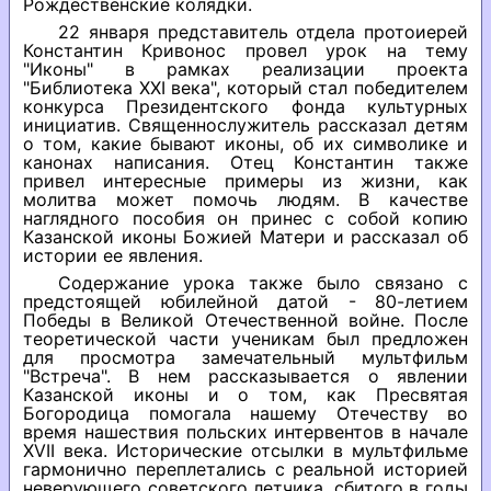
Рождественские колядки.
22 января представитель отдела протоиерей
Константин Кривонос провел урок на тему
"Иконы" в рамках реализации проекта
"Библиотека XXI века", который стал победителем
конкурса Президентского фонда культурных
инициатив. Священнослужитель рассказал детям
о том, какие бывают иконы, об их символике и
канонах написания. Отец Константин также
привел интересные примеры из жизни, как
молитва может помочь людям. В качестве
наглядного пособия он принес с собой копию
Казанской иконы Божией Матери и рассказал об
истории ее явления.
Содержание урока также было связано с
предстоящей юбилейной датой - 80-летием
Победы в Великой Отечественной войне. После
теоретической части ученикам был предложен
для просмотра замечательный мультфильм
"Встреча". В нем рассказывается о явлении
Казанской иконы и о том, как Пресвятая
Богородица помогала нашему Отечеству во
время нашествия польских интервентов в начале
XVII века. Исторические отсылки в мультфильме
гармонично переплетались с реальной историей
неверующего советского летчика, сбитого в годы