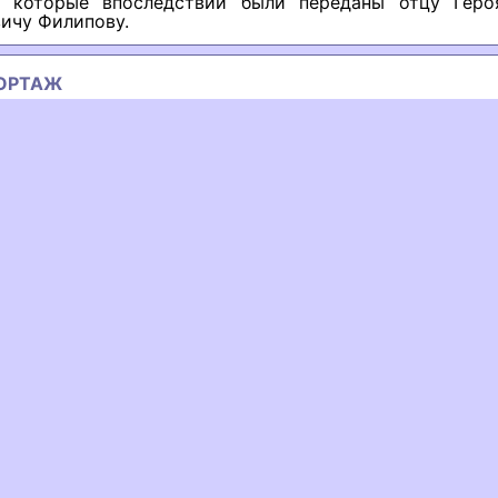
, которые впоследствии были переданы отцу Гер
ичу Филипову.
ОРТАЖ
ous