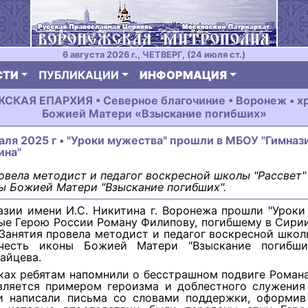
6 августа 2026 г., ЧЕТВЕРГ, (24 июля ст.)
СТИ
ПУБЛИКАЦИИ
ИНФОРМАЦИЯ
КАЯ ЕПАРХИЯ • Северное благочиние • Воронеж • х
Божией Матери «Взыскание погибших»
аля 2025 г • "Уроки мужества" прошли в МБОУ "Гимназ
ина"
овела методист и педагог воскресной школы "Рассвет"
ы Божией Матери "Взыскание погибших".
азии имени И.С. Никитина г. Воронежа прошли "Уроки
ые Герою России Роману Филипову, погибшему в Сирии
 Занятия провела методист и педагог воскресной школ
честь иконы Божией Матери "Взыскание погибши
айцева.
ках ребятам напомнили о бесстрашном подвиге Роман
вляется примером героизма и доблестного служения 
и написали письма со словами поддержки, оформив