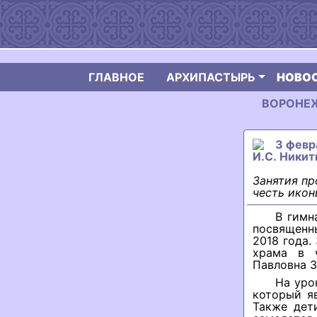
ГЛАВНОЕ
АРХИПАСТЫРЬ
НОВО
ВОРОНЕЖС
3 февр
И.С. Никит
Занятия пр
честь икон
В гимн
посвященн
2018 года.
храма в 
Павловна З
На уро
который я
Также дет