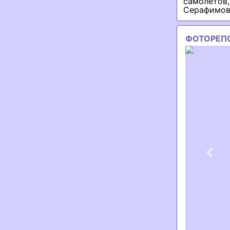
самолетов
Серафимов
ФОТОРЕП
Previ