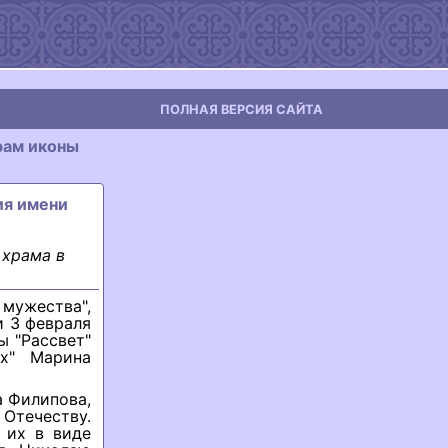
ПОЛНАЯ ВЕРСИЯ САЙТА
рам иконы
ия имени
 храма в
 мужества",
 3 февраля
ы "Рассвет"
х" Марина
а Филипова,
Отечеству.
 их в виде