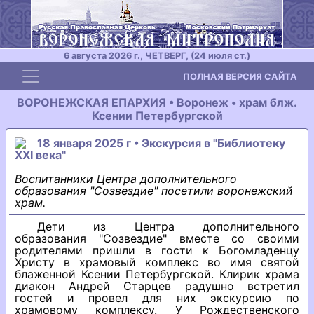
6 августа 2026 г., ЧЕТВЕРГ, (24 июля ст.)
Toggle navigation
ПОЛНАЯ ВЕРСИЯ САЙТА
ВОРОНЕЖСКАЯ ЕПАРХИЯ • Воронеж • храм блж.
Ксении Петербургской
18 января 2025 г • Экскурсия в "Библиотеку
XXI века"
Воспитанники Центра дополнительного
образования "Созвездие" посетили воронежский
храм.
Дети из Центра дополнительного
образования "Созвездие" вместе со своими
родителями пришли в гости к Богомладенцу
Христу в храмовый комплекс во имя святой
блаженной Ксении Петербургской. Клирик храма
диакон Андрей Старцев радушно встретил
гостей и провел для них экскурсию по
храмовому комплексу. У Рождественского