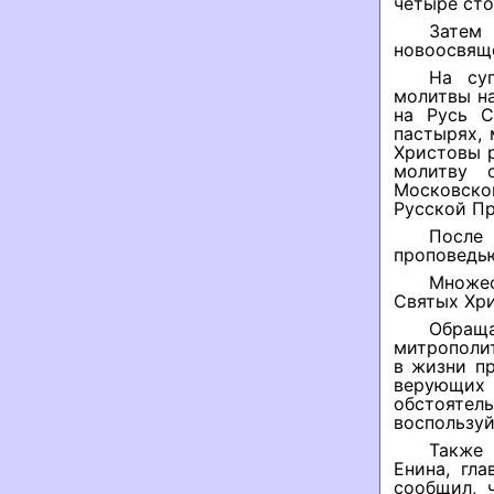
четыре сто
Затем
новоосвящ
На суг
молитвы н
на Русь С
пастырях,
Христовы р
молитву 
Московско
Русской Пр
После 
проповедь
Множе
Святых Хри
Обращ
митрополи
в жизни п
верующих
обстояте
воспользуй
Также 
Енина, гл
сообщил, 