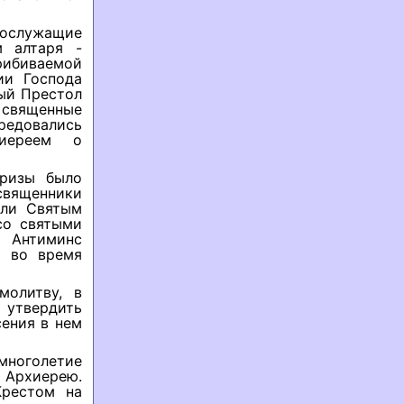
сослужащие
м алтаря -
прибиваемой
ии Господа
ый Престол
 священные
редовались
иереем о
 ризы было
священники
али Святым
со святыми
 Антиминс
ы во время
молитву, в
 утвердить
ения в нем
многолетие
рхиерею.
Крестом на