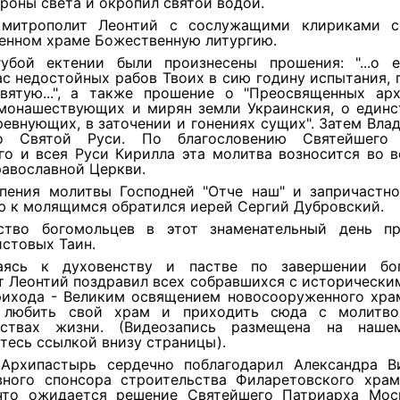
роны света и окропил святой водой.
 митрополит Леонтий с сослужащими клириками с
енном храме Божественную литургию.
убой ектении были произнесены прошения: "...о 
ас недостойных рабов Твоих в сию годину испытания,
вятую...", а также прошение о "Преосвященных арх
 монашествующих и мирян земли Украинския, о единс
евнующих, в заточении и гонениях сущих". Затем Вла
о Святой Руси. По благословению Святейшего 
го и всея Руси Кирилла эта молитва возносится во в
авославной Церкви.
пения молитвы Господней "Отче наш" и запричастно
ю к молящимся обратился иерей Сергий Дубровский.
ство богомольцев в этот знаменательный день п
стовых Таин.
аясь к духовенству и пастве по завершении бог
т Леонтий поздравил всех собравшихся с исторически
рихода - Великим освящением новосооруженного храм
 любить свой храм и приходить сюда с молитво
льствах жизни. (Видеозапись размещена на наше
тесь ссылкой внизу страницы).
Архипастырь сердечно поблагодарил Александра В
авного спонсора строительства Филаретовского храм
что ожидается решение Святейшего Патриарха Мос