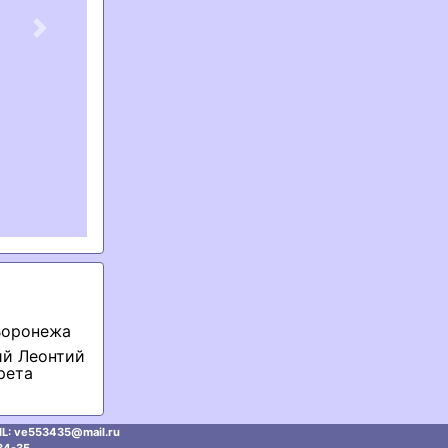
Next
Воронежа
ий Леонтий
рета
L: ve553435@mаil.ru
34-35