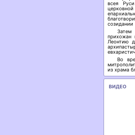
всея Рус
церковно
епархиаль
благотво
созидании
Затем
прихожан 
Леонтию д
архипас
евхаристи
Во вр
митрополит
из храма б
ВИДЕО