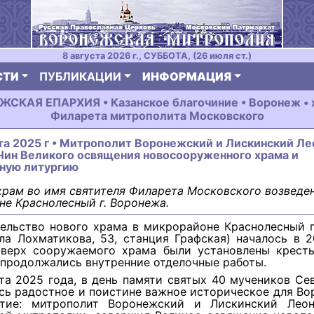
8 августа 2026 г., СУББОТА, (26 июля ст.)
СТИ
ПУБЛИКАЦИИ
ИНФОРМАЦИЯ
СКАЯ ЕПАРХИЯ • Казанское благочиние • Воронеж • х
Филарета митрополита Московского
та 2025 г • Митрополит Воронежский и Лискинский Ле
Чин Великого освящения новосооруженного храма и
ную литургию
рам во имя святителя Филарета Московского возведен
е Краснолесный г. Воронежа.
ельство нового храма в микрорайоне Краснолесный г
ала Лохматикова, 53, станция Графская) началось в 2
 верх сооружаемого храма были установлены кресты
 продолжались внутренние отделочные работы.
та 2025 года, в день памяти святых 40 мучеников Се
сь радостное и поистине важное историческое для Во
тие: митрополит Воронежский и Лискинский Леон