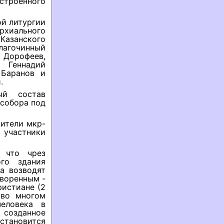
строенного
ой литургии
рхиального
азанского
агочинный
Дорофеев,
 Геннадий
 Баранов и
.
ый состав
собора под
ители мкр-
 участники
у что чрез
го здания
а возводят
творенным -
ристиане (2
 во многом
еловека в
 созданное
становится