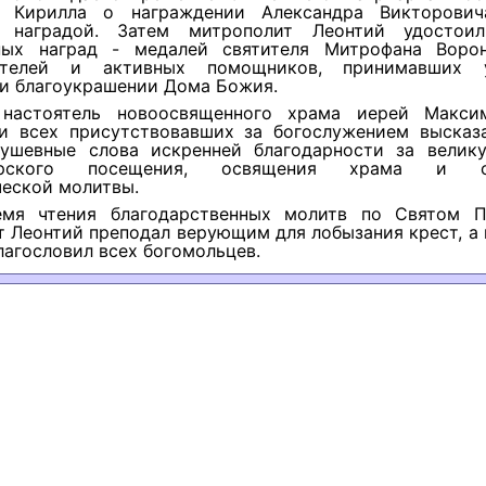
и Кирилла о награждении Александра Викторович
й наградой. Затем митрополит Леонтий удостоил
ных наград - медалей святителя Митрофана Воро
рителей и активных помощников, принимавших 
 и благоукрашении Дома Божия.
 настоятель новоосвященного храма иерей Макси
и всех присутствовавших за богослужением высказ
ушевные слова искренней благодарности за велик
тырского посещения, освящения храма и со
ческой молитвы.
емя чтения благодарственных молитв по Святом 
 Леонтий преподал верующим для лобызания крест, а
лагословил всех богомольцев.