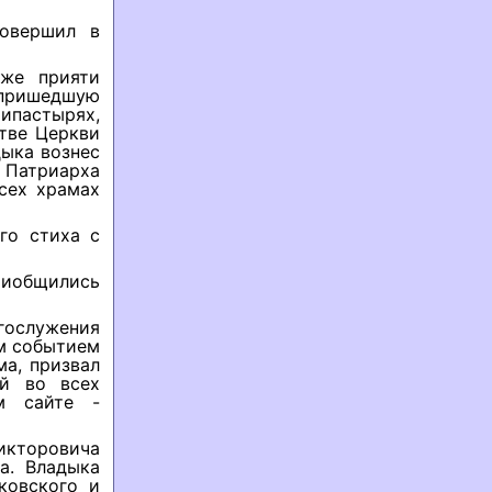
овершил в
еже прияти
 пришедшую
ипастырях,
тве Церкви
дыка вознес
Патриарха
сех храмах
го стиха с
риобщились
ослужения
м событием
а, призвал
й во всех
м сайте -
икторовича
а. Владыка
ковского и