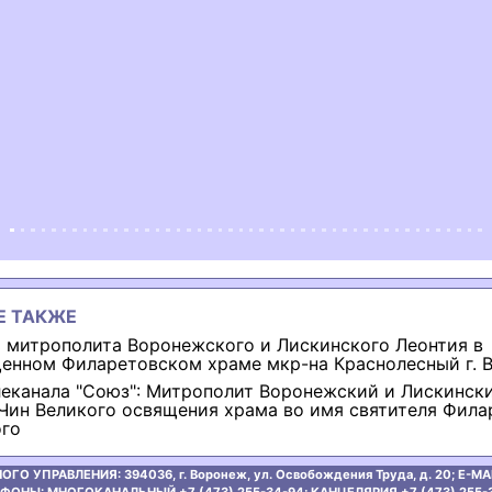
ous
Е ТАКЖЕ
 митрополита Воронежского и Лискинского Леонтия в
енном Филаретовском храме мкр-на Краснолесный г. 
еканала "Союз": Митрополит Воронежский и Лискинск
 Чин Великого освящения храма во имя святителя Фила
го
ОГО УПРАВЛЕНИЯ:
394036, г. Воронеж, ул. Освобождения Труда, д. 20;
E-MAI
ФОНЫ: МНОГОКАНАЛЬНЫЙ +7 (473) 255-34-94;
КАНЦЕЛЯРИЯ +7 (473) 255-