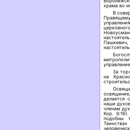
Воронежск
храма во и
В сове
Правящему
управлен
церковно
Новоусма
настояте
Пашкевич,
настоятель
Богос
митрополи
управление
За тор
на Красно
строительс
Освящ
освящени
делается 
наши духов
членам дух
Кор. 6:16
подобны 
Таинствах
человечес