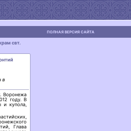
ПОЛНАЯ ВЕРСИЯ САЙТА
рам свт.
онтий
 в
. Воронежа
012 году. В
 и купола,
вастийских,
ронежского
тий, Глава