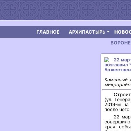
ГЛАВНОЕ
АРХИПАСТЫРЬ
НОВО
ВОРОНЕЖ
22 мар
возглавил 
Божествен
Каменный х
микрорайон
Строит
(ул. Генер
2019-м на
после чего
22 мар
совершило
края собы