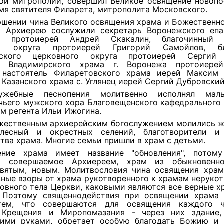
ой митрополии, совершил Великое освящение новопо
мя святителя Филарета, митрополита Московского.
ршении чина Великого освящения храма и Божественн
 Архиерею сослужили секретарь Воронежского епа
ия протоиерей Андрей Скакалин, благочинный К
го округа протоиерей Григорий Самойлов, бл
нского церковного округа протоиерей Сергий 
ль Владимирского храма г. Воронежа протоиерей
 настоятель Филаретовского храма иерей Максим
 Казанского храма с. Углянец иерей Сергий Дубровский
лужебные песнопения молитвенно исполнял мал
чьего мужского хора Благовещенского кафедрального 
м регента Ильи Ижогина.
жественным архиерейским богослужением молились ж
лесный и окрестных селений, благотворители и
тва храма. Многие семьи пришли в храм с детьми.
ение храма имеет название "обновления", потом
е, совершаемое Архиереем, храм из обыкновенно
святым, новым. Молитвословия чина освящения храм
ные взоры от храма рукотворенного к храмам неруко
овного тела Церкви, каковыми являются все верные х
). Поэтому священнодействия при освящении храма
тем, что совершаются для освящения каждого ч
 Крещения и Миропомазания - через них здание,
кими руками, обретает особую благодать Божию и 