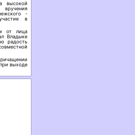
а высокой
 вручения
нежского -
участие в
м от лица
ал Владыке
ую радость
вместной
Причащении
 при выходе