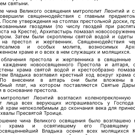
ем святыни.
ле чина Великого освящения митрополит Леонтий и 
овершили священнодействия с главным предмето
 После утверждения на столпах престольной доски, 
кованными гвоздями (по числу гвоздей при распят
иста на Кресте), Архипастырь помазал новосооруженн
ром. Затем были окроплены святой водой и одеты
 на престол и жертвенник. Священнодействия че
 псалмов и особых молитв, возносимых Арх
енном храме и о всех в нем служащих и молящихся.
 облачения престола и жертвенника в священные
 каждение новоосвященного Престола и алтаря, 
стены храма святой водой и крестообразно помаз
тем Владыка возглавил крестный ход вокруг храма 
По внесении в алтарь они были вложены в
ебный плат, на котором поставляются Святые Дар
и в основание престола.
митрополит Леонтий возгласил коленопреклонную 
т лица всех верующих испрашивалось у Господа
й храм непоколебимым до скончания века для принес
хвалы Пресвятой Троице.
ршение чина Великого освящения было возглашено 
лям храма и освятившему его Правящему А
освященнейший Владыка осенил всех молящихся 