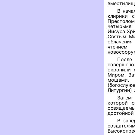
вместилищ
В нача
клирики с
Престолом.
четырьмя 
Иисуса Хр
Святым Ми
облачения
чтением
новосооруж
После
совершено
окропили 
Миром. За
мощами. 
(богослуж
Литургии) 
Затем 
которой о
освящаемы
достойной 
В заве
создате
Высокопре