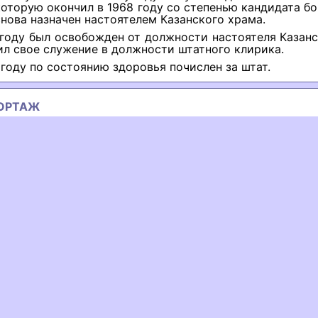
которую окончил в 1968 году со степенью кандидата бо
снова назначен настоятелем Казанского храма.
 году был освобожден от долж­ности настоятеля Казан
л свое служение в долж­ности штатного клирика.
 году по состоянию здоровья почислен за штат.
ОРТАЖ
ous