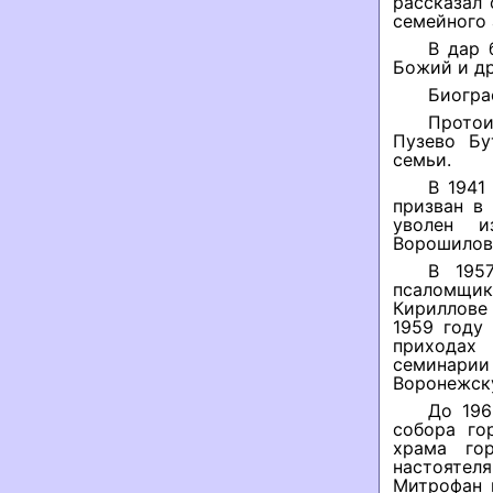
рассказал 
семейного 
В дар 
Божий и др
Биогра
Протои
Пузево Бу
семьи.
В 1941
призван в
уволен и
Ворошилов
В 195
псаломщик
Кириллове
1959 году
приходах
семинарии
Воронежск
До 196
собора го
храма го
настоятел
Митрофан 