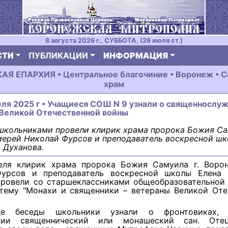
8 августа 2026 г., СУББОТА, (26 июля ст.)
СТИ
ПУБЛИКАЦИИ
ИНФОРМАЦИЯ
Я ЕПАРХИЯ • Центральное благочиние • Воронеж • С
храм
еля 2025 г • Учащиеся СОШ N 9 узнали о священнослу
 Великой Отечественной войны
школьниками провели клирик храма пророка Божия Са
иерей Николай Фурсов и преподаватель воскресной шк
 Духанова.
еля клирик храма пророка Божия Самуила г. Воро
урсов и преподаватель воскресной школы Елена 
провели со старшеклассниками общеобразовательной
 тему "Монахи и священники – ветераны Великой Оте
е беседы школьники узнали о фронтовиках, 
твии священнический или монашеский сан. Оте