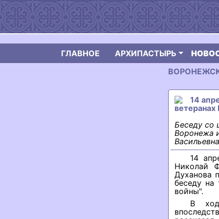
ГЛАВНОЕ
АРХИПАСТЫРЬ
НОВО
ВОРОНЕЖСКА
14 апр
ветеранах
Беседу со 
Воронежа 
Васильевна
14 апр
Николай Ф
Духанова 
беседу на
войны".
В ход
впоследс