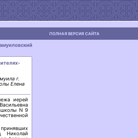
ПОЛНАЯ ВЕРСИЯ САЙТА
амуиловский
жителях-
муила г.
олы Елена
нежа иерей
Васильевна
 школы N 9
чественной
принявших
ц Николай