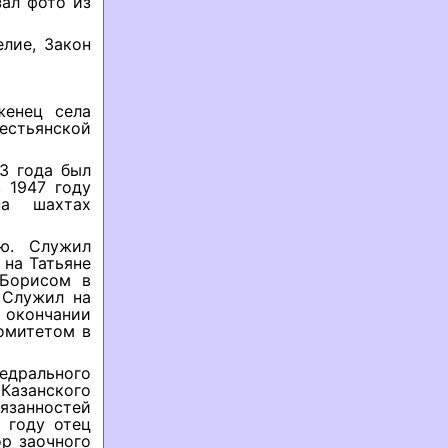
зал фото из
елие, Закон
женец села
естьянской
43 года был
 1947 году
на шахтах
ю. Служил
на Татьяне
 Борисом в
 Служил на
окончании
омитетом в
едрального
Казанского
занностей
 году отец
р заочного