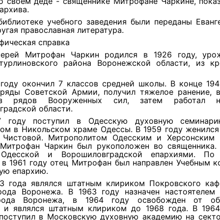
о своем деде - священнике Митрофане Чаркине, пока
архива.
библиотеке учебного заведения были переданы Еванг
угая православная литература.
фическая справка
ерей Митрофан Чаркин родился в 1926 году, уро
турлиновского района Воронежской области, из кр
 году окончил 7 классов средней школы. В конце 19
 ряды Совет­ской Армии, получил тяжелое ранение, в
з рядов Вооруженных сил, затем работал 
градской области.
7 году поступил в Одесскую духов­ную семинари
ом в Никольском храме Одессы. В 1959 году женился 
 Чистовой. Митрополитом Одесским и Херсонским
 Митрофан Чаркин был рукоположен во священника.
 Одесской и Ворошиловградской епархиями. По 
 в 1961 году отец Митрофан был направлен Учебным к
ую епархию.
3 года являлся штатным кли­риком Покровского каф
рода Воронежа. В 1963 году назначен настоятелем 
рода Воронежа, в 1964 году освобожден от обя
я и являлся штатным клириком до 1968 года. В 1964
поступил в Московскую духовную академию на секто