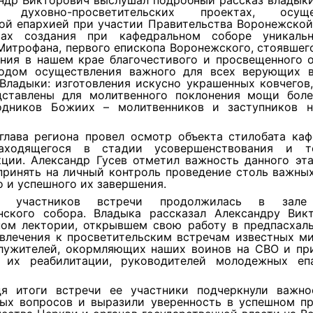
ндр Викторович выслушал подробный рассказ владыки
х духовно-просветительских проектах, осуще
ой епархией при участии Правительства Воронежской 
вах создания при кафедральном соборе уникаль
Митрофана, первого епископа Воронежского, стоявшег
ния в нашем крае благочестивого и просвещенного о
одом осуществления важного для всех верующих 
Владыки: изготовления искусно украшенных ковчегов
дставлены для молитвенного поклонения мощи бол
одников Божиих – молитвенников и заступников 
глава региона провел осмотр объекта стилобата каф
находящегося в стадии усовершенствования и те
кции. Александр Гусев отметил важность данного эта
принять на личный контроль проведение столь важных
 и успешного их завершения.
а участников встречи продолжилась в зале
нского собора. Владыка рассказал Александру Вик
ном лектории, открывшем свою работу в предпасхаль
ивлечения к просветительским встречам известных ми
лужителей, окормляющих наших воинов на СВО и п
 их реабилитации, руководителей молодежных еп
я итоги встречи ее участники подчеркнули важно
ых вопросов и выразили уверенность в успешном п