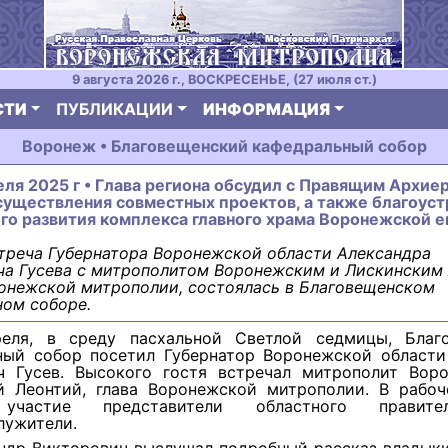
9 августа 2026 г., ВОСКРЕСЕНЬЕ, (27 июля ст.)
СТИ
ПУБЛИКАЦИИ
ИНФОРМАЦИЯ
Воронеж • Благовещенский кафедральный собор
еля 2025 г • Глава региона обсудил с Правящим Архие
уществления совместных проектов, а также благоуст
го развития комплекса главного храма Воронежской 
треча Губернатора Воронежской области Александра
ча Гусева с митрополитом Воронежским и Лискинским 
онежской митрополии, состоялась в Благовещенском
ом соборе.
еля, в среду пасхальной Светлой седмицы, Благ
ный собор посетил Губернатор Воронежской области
ч Гусев. Высокого гостя встречал митрополит Вор
й Леонтий, глава Воронежской митрополии. В рабоч
участие представители областного правит
лужители.