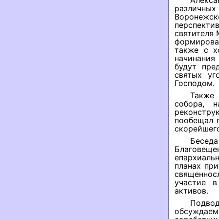
Алекса
различны
Воронежск
перспекти
святителя 
формирова
также с х
начинания 
будут пре
святых уг
Господом.
Также 
собора, 
реконстру
пообещал 
скорейшего
Бесед
Благовеще
епархиаль
планах пр
священнос
участие в
активов.
Подвод
обсуждаем