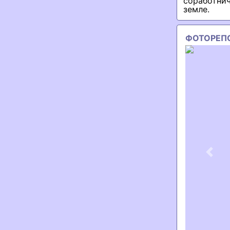
соработнич
земле.
ФОТОРЕП
Previ