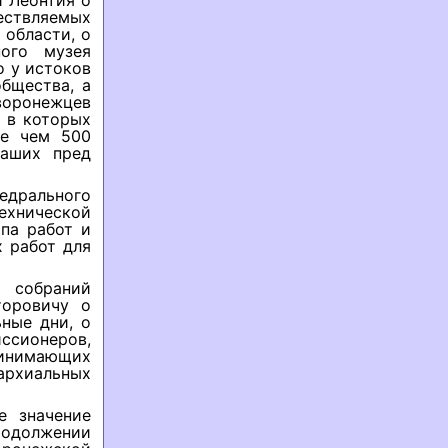
 Леонтия о
ствляемых
области, о
ного музея
о у истоков
бщества, а
воронежцев
, в которых
ее чем 500
наших пред
едрального
хнической
па работ и
 работ для
 собраний
торовичу о
ные дни, о
ссионеров,
ринимающих
архиальных
е значение
родолжении