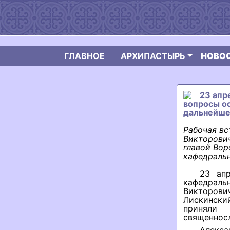
ГЛАВНОЕ
АРХИПАСТЫРЬ
НОВО
23 апр
вопросы ос
дальнейше
Рабочая вс
Викторови
главой Вор
кафедральн
23 апр
кафедраль
Викторови
Лискински
приняли 
священнос