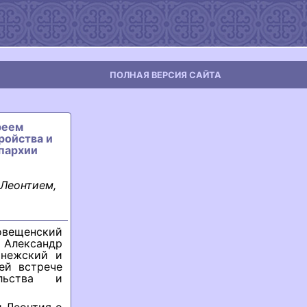
ПОЛНАЯ ВЕРСИЯ САЙТА
реем
ройства и
епархии
Леонтием,
овещенский
 Александр
онежский и
ей встрече
ельства и