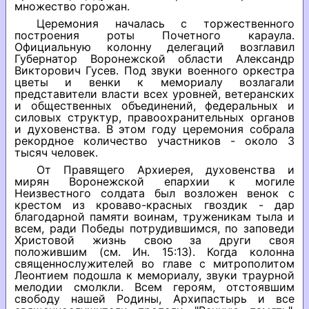
множество горожан.
Церемония началась с торжественного
построения роты Почетного караула.
Официальную колонну делегаций возглавил
Губернатор Воронежской области Александр
Викторович Гусев. Под звуки военного оркестра
цветы и венки к мемориалу возлагали
представители власти всех уровней, ветеранских
и общественных объединений, федеральных и
силовых структур, правоохранительных органов
и духовенства. В этом году церемония собрала
рекордное количество участников - около 3
тысяч человек.
От Правящего Архиерея, духовенства и
мирян Воронежской епархии к могиле
Неизвестного солдата был возложен венок с
крестом из кроваво-красных гвоздик - дар
благодарной памяти воинам, труженикам тыла и
всем, ради Победы потрудившимся, по заповеди
Христовой жизнь свою за други своя
положившим (см. Ин. 15:13). Когда колонна
священнослужителей во главе с митрополитом
Леонтием подошла к мемориалу, звуки траурной
мелодии смолкли. Всем героям, отстоявшим
свободу нашей Родины, Архипастырь и все