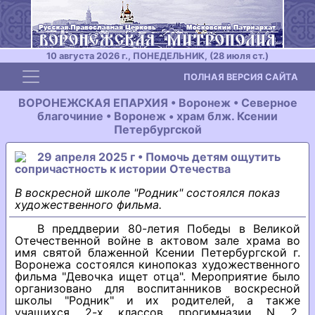
10 августа 2026 г., ПОНЕДЕЛЬНИК, (28 июля ст.)
Toggle navigation
ПОЛНАЯ ВЕРСИЯ САЙТА
ВОРОНЕЖСКАЯ ЕПАРХИЯ • Воронеж • Северное
благочиние • Воронеж • храм блж. Ксении
Петербургской
29 апреля 2025 г • Помочь детям ощутить
сопричастность к истории Отечества
В воскресной школе "Родник" состоялся показ
художественного фильма.
В преддверии 80-летия Победы в Великой
Отечественной войне в актовом зале храма во
имя святой блаженной Ксении Петербургской г.
Воронежа состоялся кинопоказ художественного
фильма "Девочка ищет отца". Мероприятие было
организовано для воспитанников воскресной
школы "Родник" и их родителей, а также
учащихся 2-х классов прогимназии N 2,