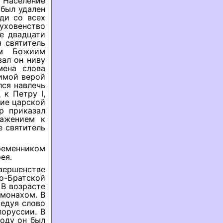
Население
 был удален
ди со всех
Духовенство
ие двадцати
 святитель
ом Божиим
ал он ниву
мена слова
бимой верой
лся навлечь
 к Петру I,
ние царской
р приказал
важением к
е святитель
ременником
ея.
вершенстве
о-Братской
 В возрасте
омонахом. В
ведуя слово
оруссии. В
году он был