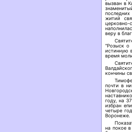
вызван в К
знамениты
последних
житий свя
церковно
наполнилас
веру в бла
Святит
"Розыск о
истинную 
время моли
Святит
Валдайског
кончины св
Тимофе
почти в н
Новгородск
наставнико
году, на 3
избран еп
четыре год
Воронеже.
Показа
на покое 