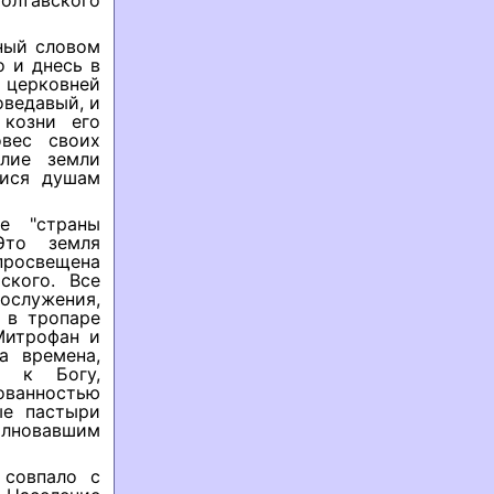
олтавского
ьный словом
о и днесь в
 церковней
оведавый, и
козни его
овес своих
лие земли
тися душам
е "страны
Это земля
просвещена
ского. Все
служения,
 в тропаре
Митрофан и
а времена,
ю к Богу,
ованностью
ые пастыри
олновавшим
 совпало с