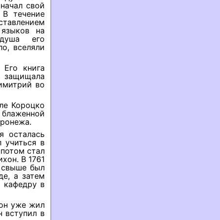
 начал свой
 В течение
ставлением
 языков на
 душа его
ло, вселяли
 Его книга
, защищала
имитрий во
еле Короцко
е блаженной
оронежа.
я осталась
 учиться в
 потом стал
хон. В 1761
ю свыше был
е, а затем
ю кафедру в
 он уже жил
 вступил в