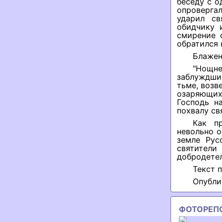
беседу с о
опроверга
ударил св
обидчику 
смирение 
обратился 
Блажен
"Нощне
заблуждших
тьме, возв
озаряющих
Господь н
похвалу св
Как п
невольно о
земле Рус
святител
добродетел
Текст 
Опубли
ФОТОРЕП