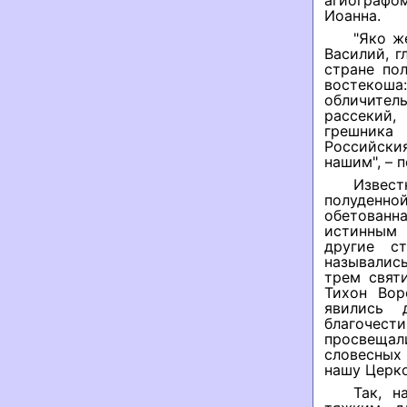
агиографо
Иоанна.
"Яко ж
Василий, г
стране по
востекоша:
обличите
рассекий,
грешника
Российски
нашим", – 
Извес
полуденн
обетованн
истинным 
другие с
называлис
трем свят
Тихон Вор
явились 
благочест
просвещал
словесных
нашу Церко
Так, н