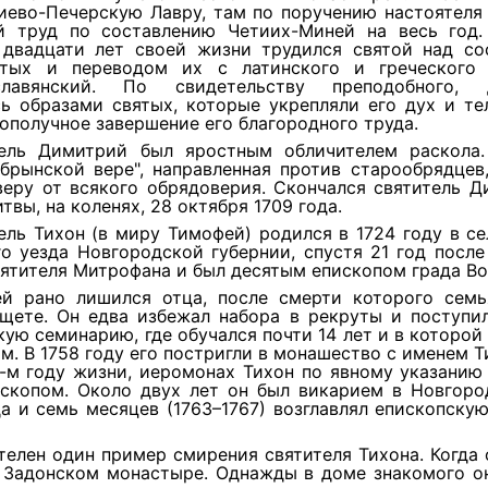
иево-Печерскую Лавру, там по поручению настоятеля
й труд по составлению Четиих-Миней на весь год.
 двадцати лет своей жизни трудился святой над со
тых и переводом их с латинского и греческого
-славянский. По свидетельству преподобного,
ь образами святых, которые укрепляли его дух и те
гополучное завершение его благородного труда.
ель Димитрий был яростным обличителем раскола.
 брынской вере", направленная против старообрядцев
веру от всякого обрядоверия. Скончался святитель Д
твы, на коленях, 28 октября 1709 года.
ель Тихон (в миру Тимофей) родился в 1724 году в с
о уезда Новгородской губернии, спустя 21 год посл
ятителя Митрофана и был десятым епископом града В
й рано лишился отца, после смерти которого семь
ищете. Он едва избежал набора в рекруты и поступил
ую семинарию, где обучался почти 14 лет и в которой
м. В 1758 году его постригли в монашество с именем Ти
7-м году жизни, иеромонах Тихон по явному указани
ископом. Около двух лет он был викарием в Новгород
а и семь месяцев (1763–1767) возглавлял епископску
телен один пример смирения святителя Тихона. Когда
в Задонском монастыре. Однажды в доме знакомого он