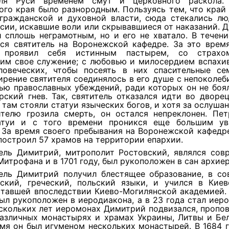
ля Руси временем смут и церковного раскола. 
го края было разнородным. Пользуясь тем, что край
 гражданской и духовной власти, сюда стекались лю
сии, искавшие воли или скрывавшиеся от наказаний. 
 сплошь неграмотным, но и его не хватало. В течен
лся святитель на Воронежской кафедре. За это время
 проявил себя истинным пастырем, со страх
им свое служение; с любовью и милосердием вспахив
ловеческих, чтобы посеять в них спасительные се
рение святителя соединялось в его душе с непоколе
ью православных убеждений, ради которых он не боя
рский гнев. Так, святитель отказался идти во дворец
 там стояли статуи языческих богов, и хотя за ослуша
ителю грозила смерть, он остался непреклонен. Пет
атуи и с того времени проникся еще большим у
 За время своего пребывания на Воронежской кафедр
остроил 57 храмов на территории епархии.
ель Димитрий, митрополит Ростовский, являлся сов
Митрофана и в 1701 году, был рукоположен в сан архиер
ель Димитрий получил блестящее образование, в со
нский, греческий, польский языки, и учился в Киев
ставшей впоследствии Киево-Могилянской академией.
был рукоположен в иеродиакона, а в 23 года стал иер
скольких лет иеромонах Димитрий подвизался, пропо
различных монастырях и храмах Украины, Литвы и Бел
мя он был игуменом нескольких монастырей. В 1684 