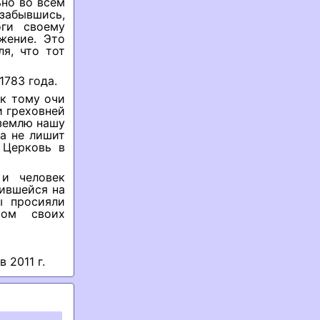
ьно во всем
забывшись,
оги своему
жение. Это
я, что тот
1783 года.
 к тому очи
и греховней
 землю нашу
а не лишит
 Церковь в
 и человек
жившейся на
ы просияли
том своих
 2011 г.