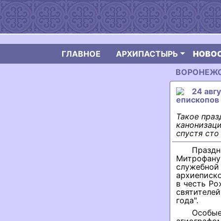
ГЛАВНОЕ
АРХИПАСТЫРЬ
НОВО
ВОРОНЕЖСК
24 авг
епископов
Такое праз
канонизаци
спустя сто
Праздн
Митрофану 
служебной
архиеписко
в честь Ро
святителе
года".
Особые