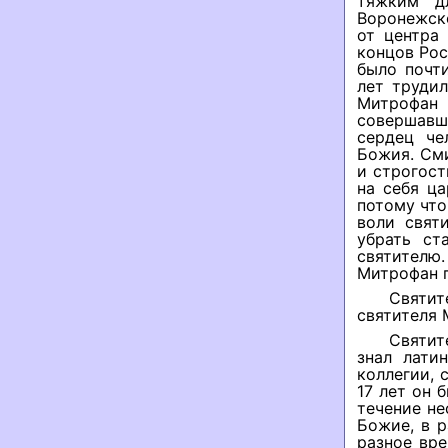
тяжким д
Воронежско
от центра
концов Рос
было почти
лет труди
Митрофан
совершавш
сердец че
Божия. Сми
и строгост
на себя ца
потому что
воли свят
убрать ст
святителю.
Митрофан п
Святит
святителя 
Святит
знал лати
коллегии, 
17 лет он 
течение не
Божие, в 
разное вре