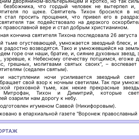
дним дворянином-вольтерьянцем и кротко, но так сил
л безбожника, что гордый человек не вытерпел и, 
ятителя по щеке. Святитель Тихон бросился в н
и стал просить прощения, что привел его в раздра
святителя так подействовало на дерзкого оскорбител
к православной вере и стал добрым христианином.
ная кончина святителя Тихона последовала 26 августа 
й тьме огустевающей, умножается звездный блеск, и
 радостно возводятся. Тако и умножевшейся на земл
едем горе очи наши, братие, и, сияние духовных звезд,
, узревше, к Небесному отечеству потщимся, егоже д
ас, грешных, молитвами святых своих", – воспевает
ятителям (седален святым).
ри наступлении ночи усиливается звездный свет
бращает свой взор к ночным светилам. Так при умно
ской греховной тьме, как некие прекрасные звезд
и Митрофан, Тихон и Димитрий, которые све
ей озарили нам дорогу к небу.
подготовлен игуменом Саввой (Никифоровым).
ковано в епархиальной газете "Воронеж православный в
ОРТАЖ