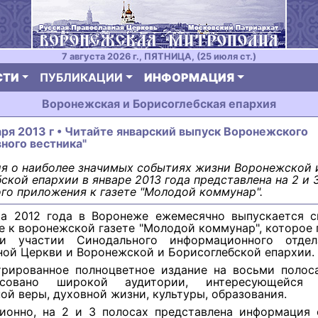
7 августа 2026 г., ПЯТНИЦА, (25 июля ст.)
СТИ
ПУБЛИКАЦИИ
ИНФОРМАЦИЯ
Воронежская и Борисоглебская епархия
аря 2013 г • Читайте январский выпуск Воронежского
ного вестника"
я о наиболее значимых событиях жизни Воронежской 
ской епархии в январе 2013 года представлена на 2 и 
го приложения к газете "Молодой коммунар".
а 2012 года в Воронеже ежемесячно выпускается с
 к воронежской газете "Молодой коммунар", которое 
ри участии Синодального информационного отдел
ой Церкви и Воронежской и Борисоглебской епархии.
рированное полноцветное издание на восьми полос
совано широкой аудитории, интересующейся 
ой веры, духовной жизни, культуры, образования.
ионно, на 2 и 3 полосах представлена информация 