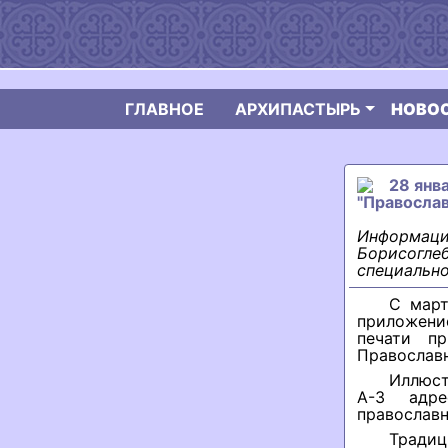
ГЛАВНОЕ
АРХИПАСТЫРЬ
НОВО
28 янв
"Православ
Информаци
Борисоглеб
специально
С март
приложение
печати п
Православн
Иллюст
А-3 адре
православн
Традиц