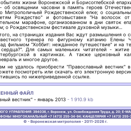
событиях жизни Воронежской и Борисоглебской епархи
 - об освящении часовни в память героев Отечестве
; о Митрополичьей Рождественской елке; о социальны
етям Рождество" и фотовыставке "На волосок от
ительном марафоне, организованном в дни святок еп
; о Рождественском фестивале духовной музыки...
того, на страницах издания Вас ждут размышления о 
вестного тренера по фигурному катанию Елены Ч
ад фильмом "Хоббит: нежданное путешествие" и на т
 сердца?". Для самых маленьких читателей - житие
тербургской в картинках. А также церковный ка
евраль и многое другое.
ам не удалось приобрести "Православный вестник" в
ожете посмотреть или скачать его электронную верс
атившись по нижеприведенной ссылке.
ЛЕННЫЙ ФАЙЛ
ный вестник" - январь 2013
- 1 910.9 kb
ОГО УПРАВЛЕНИЯ:
394036, г. Воронеж, ул. Освобождения Труда, д. 20;
E-MAI
ФОНЫ: МНОГОКАНАЛЬНЫЙ +7 (473) 255-34-94;
КАНЦЕЛЯРИЯ +7 (473) 255-
© - Воронежская митрополия - 2011-2026 г.