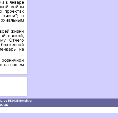
и в январе
нной войны
х проектах
 жизни"; о
архиальным
своей жизни
айковской,
ему "Отчего
 блаженной
лендарь на
 розничной
ию на нашем
L: ve553435@mаil.ru
34-35