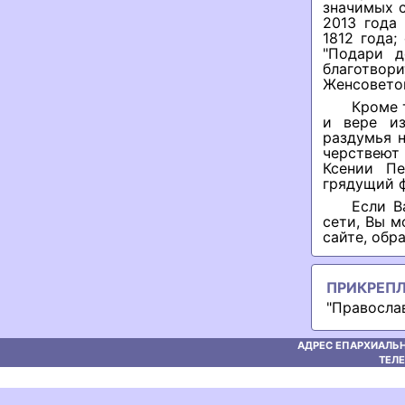
значимых 
2013 года
1812 года
"Подари д
благотвор
Женсоветом
Кроме 
и вере из
раздумья н
черствеют
Ксении Пе
грядущий ф
Если В
сети, Вы м
сайте, обр
ПРИКРЕП
"Православ
АДРЕС ЕПАРХИАЛЬН
ТЕЛЕ