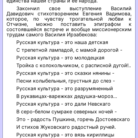
единства нашей страны и ее народа.
Закончил свое выступление Василий
Давидович стихотворением Евгения Вадимова,
которое, по чувству трогательной любви к
Отчизне, можно поставить эпиграфом к
состоявшейся встрече и вообще миссионерским
трудам самого Василия Ирзабекова:
Русская культура - это наша детская
С трепетной лампадой, с мамой дорогой -
Русская культура - это молодецкая
Тройка с колокольчиком, с расписной дугой!..
Русская культура - это сказки нянины -
Песни колыбельныя, грустныя до слез -
Русская культура - это разрумяненный
В рукавицах-варежках дедушка-мороз…
Русская культура - это дали Невскаго
В серо-белом сумраке северных ночей -
Это - радость Пушкина, горечь Достоевскаго
И стихов Жуковскаго радостный ручей.
Русская культура - это вязь кириллицы