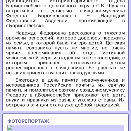
руководитель историко-архивного отдела
Борисоглебского церковного округа С.В. Шуваев
встретился с дочерью священномученика
Феодора Бороявленского – Надеждой
Федоровной Авдеевой, проживающей в
г.Борисоглебске.
Надежда Федоровна рассказала о тяжелом
времени репрессий, которое довелось пережить
их семье, в которой было пятеро детей. Детская
память сохранила пусть не многие, но очень
яркие воспоминания об отце, истинной
человеческой вере и людском жестокосердии, с
которым пришлось столкнуться детям
репрессированного священника. Ее рассказ не
оставил присутствующих равнодушными…
Ежегодно в день памяти новомучеников и
исповедников Российских почтить их святую
память и помолиться святому священномученику
Феодору в г.Борисоглебск приезжают его дети,
внуки и правнуки из разных уголков страны. Их
встреча в эти дни стала уже доброй традицией.
ФОТОРЕПОРТАЖ