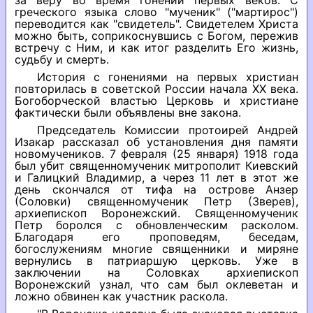
за веру во время гонений первых веков. С
греческого языка слово "мученик" ("мартирос")
переводится как "свидетель". Свидетелем Христа
можно быть, соприкоснувшись с Богом, пережив
встречу с Ним, и как итог разделить Его жизнь,
судьбу и смерть.
История с гонениями на первых христиан
повторилась в советской России начала ХХ века.
Богоборческой властью Церковь и христиане
фактически были объявлены вне закона.
Председатель Комиссии протоирей Андрей
Изакар рассказал об установления дня памяти
новомучеников. 7 февраля (25 января) 1918 года
был убит священномученик митрополит Киевский
и Галицкий Владимир, а через 11 лет в этот же
день скончался от тифа на острове Анзер
(Соловки) священномученик Петр (Зверев),
архиепископ Воронежский. Священномученик
Петр боролся с обновленческим расколом.
Благодаря его проповедям, беседам,
богослужениям многие священники и миряне
вернулись в патриаршую церковь. Уже в
заключении на Соловках архиепископ
Воронежский узнал, что сам был оклеветан и
ложно обвинен как участник раскола.