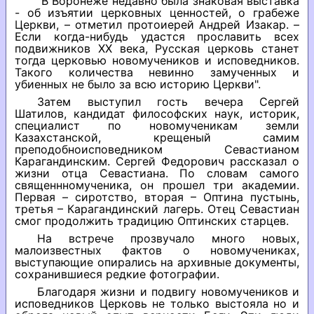
"В Воронеже недавно была знаковая выставка
- об изъятии церковных ценностей, о грабеже
Церкви, – отметил протоиерей Андрей Изакар. –
Если когда-нибудь удастся прославить всех
подвижников ХХ века, Русская церковь станет
тогда церковью новомучеников и исповедников.
Такого количества невинно замученных и
убиенных не было за всю историю Церкви".
Затем выступил гость вечера Сергей
Шатилов, кандидат философских наук, историк,
специалист по новомученикам земли
Казахстанской, крещеный самим
преподобноисповедником Севастианом
Карагандинским. Сергей Федорович рассказал о
жизни отца Севастиана. По словам самого
священнномученика, он прошел три академии.
Первая – сиротство, вторая – Оптина пустынь,
третья – Карагандинский лагерь. Отец Севастиан
смог продолжить традицию Оптинских старцев.
На встрече прозвучало много новых,
малоизвестных фактов о новомучениках,
выступающие опирались на архивные документы,
сохранившиеся редкие фотографии.
Благодаря жизни и подвигу новомучеников и
исповедников Церковь не только выстояла но и