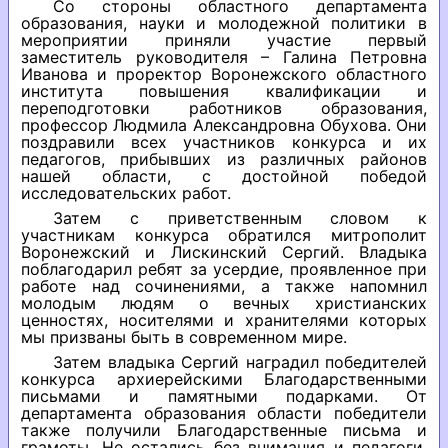
Со стороны областного департамента
образования, науки и молодежной политики в
мероприятии приняли участие первый
заместитель руководителя – Галина Петровна
Иванова и проректор Воронежского областного
института повышения квалификации и
переподготовки работников образования,
профессор Людмила Александровна Обухова. Они
поздравили всех участников конкурса и их
педагогов, прибывших из различных районов
нашей области, с достойной победой
исследовательских работ.
Затем с приветственным словом к
участникам конкурса обратился митрополит
Воронежский и Лискинский Сергий. Владыка
поблагодарил ребят за усердие, проявленное при
работе над сочинениями, а также напомнил
молодым людям о вечных христианских
ценностях, носителями и хранителями которых
мы призваны быть в современном мире.
Затем владыка Сергий наградил победителей
конкурса архиерейскими Благодарственными
письмами и памятными подарками. От
департамента образования области победители
также получили Благодарственные письма и
грамоты. Не остались без внимания и педагоги,