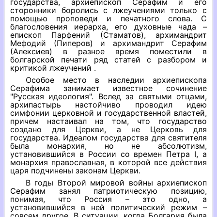
государства, архиепископ Серафим и его
сторонники боролись с лжеучениями только с
помощью проповеди и печатного слова. С
благословения иерарха, его духовные чада –
епископ Парфений (Стаматов), архимандрит
Мефодий (Пиперов) и архимандрит Серафим
(Алексиев) в разное время поместили в
болгарской печати ряд статей с разбором и
критикой лжеучений .
Особое место в наследии архиепископа
Серафима занимает известное сочинение
"Русская идеология". Вслед за святыми отцами,
архипастырь настойчиво проводил идею
симфонии церковной и государственной властей,
причем настаивал на том, что государство
создано для Церкви, а не Церковь для
государства. Идеалом государства для святителя
была монархия, но не абсолютизм,
установившийся в России со времен Петра I, а
монархия православная, в которой все действия
царя подчинены законам Церкви.
В годы Второй мировой войны архиепископ
Серафим занял патриотическую позицию,
понимая, что Россия – это одно, а
установившийся в ней политический режим –
совсем другое. В ситуации, когда Болгария была