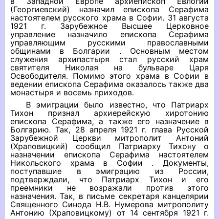
в Западной Европе архиепископ Евлогий
(Георгиевский) назначил епископа Серафима
настоятелем русского храма в Софии. 31 августа
1921 г. Зарубежное Высшее Церковное
управление назначило епископа Серафима
управляющим русскими православными
общинами в Болгарии . Основным местом
служения архипастыря стал русский храм
святителя Николая на бульваре Царя
Освободителя. Помимо этого храма в Софии в
ведении епископа Серафима оказалось также два
монастыря и восемь приходов.
В эмиграции было известно, что Патриарх
Тихон признал архиерейскую хиротонию
епископа Серафима, а также его назначение в
Болгарию. Так, 28 апреля 1921 г. глава Русской
Зарубежной Церкви митрополит Антоний
(Храповицкий) сообщил Патриарху Тихону о
назначении епископа Серафима настоятелем
Никольского храма в Софии . Документы,
поступавшие в эмиграцию из России,
подтверждали, что Патриарх Тихон и его
преемники не возражали против этого
назначения. Так, в письме секретаря канцелярии
Священного Синода Н.В. Нумерова митрополиту
Антонию (Храповицкому) от 14 сентября 1921 г.