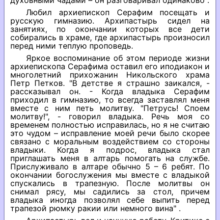
духовными чадами – он разговаривал одинаково .
Любил архиепископ Серафим посещать и
русскую гимназию. Архипастырь сидел на
занятиях, по окончании которых все дети
собирались в храме, где архипастырь произносил
перед ними теплую проповедь.
Яркое воспоминание об этом периоде жизни
архиепископа Серафима оставил его иподиакон и
многолетний прихожанин Никольского храма
Петр Петков. "В детстве я страшно заикался, -
рассказывал он. - Когда владыка Серафим
приходил в гимназию, то всегда заставлял меня
вместе с ним петь молитву. "Петрусь! Споем
молитву!", - говорил владыка. Речь моя со
временем полностью исправилась, но я не считаю
это чудом – исправление моей речи было скорее
связано с моральным воздействием со стороны
владыки. Когда я подрос, владыка стал
приглашать меня в алтарь помогать на службе.
Прислуживало в алтаре обычно 5 – 6 ребят. По
окончании богослужения мы вместе с владыкой
спускались в трапезную. После молитвы он
снимал рясу, мы садились за стол, причем
владыка иногда позволял себе выпить перед
трапезой рюмку ракии или немного вина" .