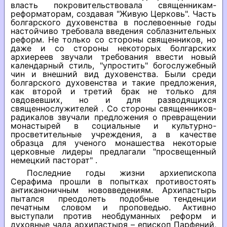
власть покровительствовала священникам-
реформаторам, создавая "Живую Церковь". Часть
болгарского духовенства в послевоенные годы
настойчиво требовала введения соблазнительных
реформ. Не только со стороны священников, но
даже и со стороны некоторых болгарских
архиереев звучали требования ввести новый
календарный стиль, "упростить" богослужебный
чин и внешний вид духовенства. Были среди
болгарского духовенства и такие предложения,
как второй и третий брак не только для
овдовевших, но и для разводящихся
священнослужителей . Со стороны священников-
радикалов звучали предложения о превращении
монастырей в социальные и культурно-
просветительные учреждения, а в качестве
образца для ученого монашества некоторые
церковные лидеры предлагали "просвещенный
немецкий пасторат" .
Последние годы жизни архиепископа
Серафима прошли в попытках противостоять
антиканоничным нововведениям. Архипастырь
пытался преодолеть подобные тенденции
печатным словом и проповедью. Активно
выступали против необдуманных реформ и
духовные чада архипастыря – епископ Парфений,