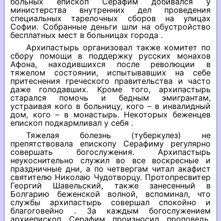
больных епископ Серафим добивался у
министерства внутренних дел проведения
специальных тарелочных сборов на улицах
Софии. Собранные деньги шли на обустройство
бесплатных мест в больницах города .
Архипастырь организовал также комитет по
сбору помощи в поддержку русских монахов
Афона, находившихся после революции в
тяжелом состоянии, испытывавших на себе
притеснения греческого правительства и часто
даже голодавших. Кроме того, архипастырь
старался помочь и бедным эмигрантам,
устраивая кого в больницу, кого – в инвалидный
дом, кого – в монастырь. Некоторых беженцев
епископ подкармливал у себя .
Тяжелая болезнь (туберкулез) не
препятствовала епископу Серафиму регулярно
совершать богослужения. Архипастырь
неукоснительно служил во все воскресные и
праздничные дни, а по четвергам читал акафист
святителю Николаю Чудотворцу. Протопресвитер
Георгий Шавельский, также занесенный в
Болгарию беженской волной, вспоминал, что
службы архипастырь совершал спокойно и
благоговейно . За каждым богослужением
архиепископ Серафим произносил проповедь,