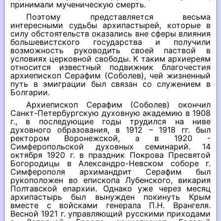
принимали мученическую смерть.
Поэтому представляется весьма
интересными судьбы архипастырей, которые в
силу обстоятельств оказались вне сферы влияния
большевистского государства и получили
возможность руководить своей паствой в
условиях церковной свободы. К таким архиереям
относится известный подвижник благочестия
архиепископ Серафим (Соболев), чей жизненный
путь в эмиграции был связан со служением в
Болгарии.
Архиепископ Серафим (Соболев) окончил
Санкт-Петербургскую духовную академию в 1908
г., в последующие годы трудился на ниве
духовного образования, в 1912 – 1918 гг. был
ректором Воронежской, а в 1920 -
Симферопольской духовных семинарий. 14
октября 1920 г. в праздник Покрова Пресвятой
Богородицы в Александро-Невском соборе г.
Симферополя архимандрит Серафим был
рукоположен во епископа Лубенского, викария
Полтавской епархии. Однако уже через месяц
архипастырь был вынужден покинуть Крым
вместе с войсками генерала П.Н. Врангеля.
Весной 1921 г. управляющий русскими приходами