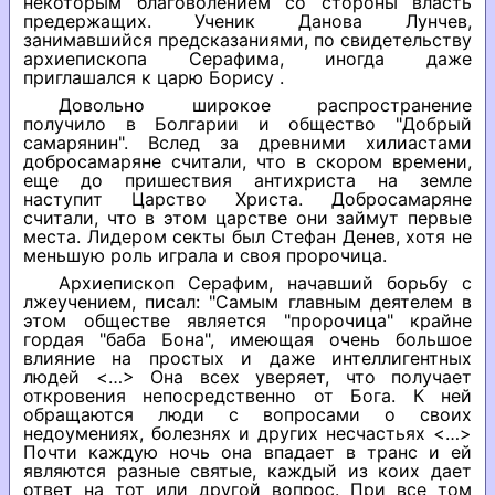
некоторым благоволением со стороны власть
предержащих. Ученик Данова Лунчев,
занимавшийся предсказаниями, по свидетельству
архиепископа Серафима, иногда даже
приглашался к царю Борису .
Довольно широкое распространение
получило в Болгарии и общество "Добрый
самарянин". Вслед за древними хилиастами
добросамаряне считали, что в скором времени,
еще до пришествия антихриста на земле
наступит Царство Христа. Добросамаряне
считали, что в этом царстве они займут первые
места. Лидером секты был Стефан Денев, хотя не
меньшую роль играла и своя пророчица.
Архиепископ Серафим, начавший борьбу с
лжеучением, писал: "Самым главным деятелем в
этом обществе является "пророчица" крайне
гордая "баба Бона", имеющая очень большое
влияние на простых и даже интеллигентных
людей <…> Она всех уверяет, что получает
откровения непосредственно от Бога. К ней
обращаются люди с вопросами о своих
недоумениях, болезнях и других несчастьях <…>
Почти каждую ночь она впадает в транс и ей
являются разные святые, каждый из коих дает
ответ на тот или другой вопрос. При все том