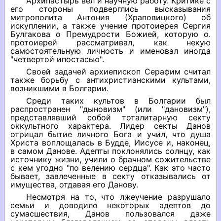
Архипастырь вел и научную работу. Критике с
его стороны подверглись высказывания
митрополита Антония (Храповицкого) об
искуплении, а также учение протоиерея Сергия
Булгакова о Премудрости Божией, которую о.
протоиерей рассматривал, как некую
самостоятельную личность и именовал иногда
"четвертой ипостасью".
Своей задачей архиепископ Серафим считал
также борьбу с антихристианскими культами,
возникшими в Болгарии.
Среди таких культов в Болгарии был
распространен "дыновизм" (или "дановизм"),
представлявший собой тоталитарную секту
оккультного характера. Лидер секты Данов
отрицал бытие личного Бога и учил, что душа
Христа воплощалась в Будде, Иисусе и, наконец,
в самом Данове. Адепты поклонялись солнцу, как
источнику жизни, учили о брачном сожительстве
с кем угодно "по велению сердца". Как это часто
бывает, завлеченные в секту отказывались от
имущества, отдавая его Данову.
Несмотря на то, что лжеучение разрушало
семьи и доводило некоторых адептов до
сумасшествия, Данов пользовался даже