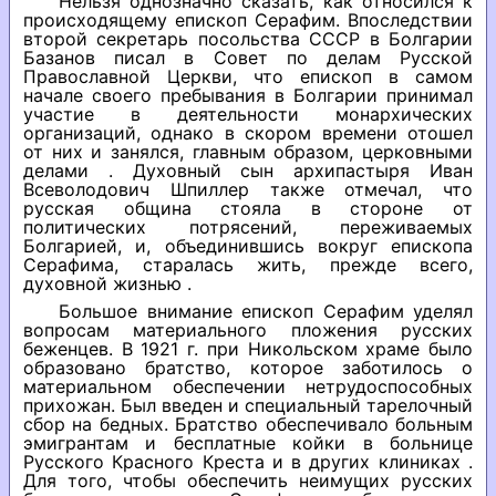
Нельзя однозначно сказать, как относился к
происходящему епископ Серафим. Впоследствии
второй секретарь посольства СССР в Болгарии
Базанов писал в Совет по делам Русской
Православной Церкви, что епископ в самом
начале своего пребывания в Болгарии принимал
участие в деятельности монархических
организаций, однако в скором времени отошел
от них и занялся, главным образом, церковными
делами . Духовный сын архипастыря Иван
Всеволодович Шпиллер также отмечал, что
русская община стояла в стороне от
политических потрясений, переживаемых
Болгарией, и, объединившись вокруг епископа
Серафима, старалась жить, прежде всего,
духовной жизнью .
Большое внимание епископ Серафим уделял
вопросам материального пложения русских
беженцев. В 1921 г. при Никольском храме было
образовано братство, которое заботилось о
материальном обеспечении нетрудоспособных
прихожан. Был введен и специальный тарелочный
сбор на бедных. Братство обеспечивало больным
эмигрантам и бесплатные койки в больнице
Русского Красного Креста и в других клиниках .
Для того, чтобы обеспечить неимущих русских