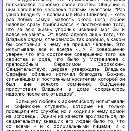
пользовался любовью своей паствы. Общение с
ним наполняло человека теплым чувством. "Раз
узнав Владыку, - вспоминал Иван Шпиллер, - хоть
раз побыв самую малость около него, любой
человек сразу приближался к постижению того,
что за всю жизнь упорных исканий мог бы и
вовсе не узнать. От всего одного лишь того, что
Владыка рядом, становилось так хорошо, в каком
бы состоянии к нему не пришел человек. Это
испытывали все и всегда <…> Я совершенно
уверен, что это состояние совершенно того же
свойства и рода, что было у Мотовилова с
преподобным Серафимом Саровским.
Свидетельствую, дерзая утверждать: Владыка
Серафим обильно источал благодать Божию,
сильнейшим и постоянным носителем которой он
был вне всякого сомнения. Ощущение
присутствия Владыки в доме сохранялось
надолго после его отъездов" .
Большую любовь к архиепископу испытывали
и софийские студенты, которые не только
посещали его службы, но и ходили к нему домой
на исповедь . Одним из качеств архипастыря, по
свидетельству знавших его людей было то, что
со всеми – и с официальными лицами, и с