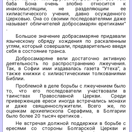
баба Бона очень злобно относится к
инакомыслящим, не разделяющим ее
хилиастического учения, давно осужденного
Церковью. Она со своими последователями даже
называет обличителей добросамарян еретиками"
.
Большое значение добрасамаряне придавали
языческому обряду хождения по раскаленным
углям, который совершали, предварительно введя
себя в состояние транса.
Добросамаряне вели достаточно активную
деятельность по распространению лжеучения.
Так, в Софии ими издавалась газета "Утеха", а
также книжки с хилиастическими толкованиями
Библии.
Проблемой в деле борьбы с лжеучением было
то, что его последователи участвовали в
таинствах Православной Церкви. Среди
приверженцев ереси иногда встречались монахи
и даже священнослужители. Всего же, по
оценкам архиепископа Серафима, в Болгарии
было более 20 тысяч еретиков .
Не встречая должной поддержки в борьбе с
ересями со стороны Болгарской Церкви и