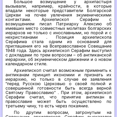
Большое возмущение у архипастыря
вызывали, например, крайности, в которые
впадали некоторые представители Болгарской
Церкви на почве увлечения экуменическими
контактами. Архиепископ Серафим с
возмущением писал Патриарху Алексию об
имевших место совместных молитвах болгарских
иерархов не только с инославными, но порой и с
нехристианами . Позиция архиепископа
Серафима стала одним из оснований для
приглашения его на Всеправославное Совещание
1948 года. Здесь архиепископ Серафим выступил
с докладами по трем вопросам – об англиканской
иерархии, об экуменическом движении и о новом
календарном стиле.
Архиепископ считал возможным применить к
англиканам принцип икономии и признать их
иерархию, но только в случае ее заявления
"перед Русскою Церковью о своей полной и
совершенной готовности быть всегда верной
Святому Православию" . При этом, архиепископ
Серафим считал, что принятие англикан в
православие может быть осуществлено по
третьему чину, то есть через покаяние.
По другим вопросам, затронутым на
Совещании архиепископ Серафим высказался