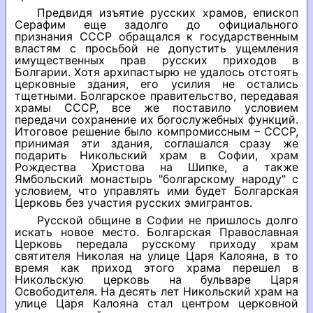
Предвидя изъятие русских храмов, епископ
Серафим еще задолго до официального
признания СССР обращался к государственным
властям с просьбой не допустить ущемления
имущественных прав русских приходов в
Болгарии. Хотя архипастырю не удалось отстоять
церковные здания, его усилия не остались
тщетными. Болгарское правительство, передавая
храмы СССР, все же поставило условием
передачи сохранение их богослужебных функций.
Итоговое решение было компромиссным – СССР,
принимая эти здания, соглашался сразу же
подарить Никольский храм в Софии, храм
Рождества Христова на Шипке, а также
Ямбольский монастырь "болгарскому народу" с
условием, что управлять ими будет Болгарская
Церковь без участия русских эмигрантов.
Русской общине в Софии не пришлось долго
искать новое место. Болгарская Православная
Церковь передала русскому приходу храм
святителя Николая на улице Царя Калояна, в то
время как приход этого храма перешел в
Никольскую церковь на бульваре Царя
Освободителя. На десять лет Никольский храм на
улице Царя Калояна стал центром церковной