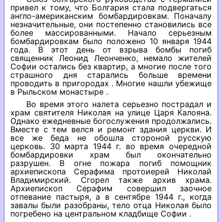
привел к тому, что Болгария стала подвергаться
англо-американским бомбардировкам. Поначалу
незначительные, они постепенно становились все
более массированными. Начало серьезным
бомбардировкам было положено 10 января 1944
года. В этот день от взрыва бомбы погиб
священник Леонид Леонченко, немало жителей
Софии остались без квартир, а многие после того
страшного дня старались больше времени
проводить в пригородах . Многие нашли убежище
в Рыльском монастыре .
Во время этого налета серьезно пострадал и
храм святителя Николая на улице Царя Калояна.
Однако ежедневные богослужения продолжались.
Вместе с тем велся и ремонт здания церкви. И
все же беда не обошла стороной русскую
церковь. 30 марта 1944 г. во время очередной
бомбардировки храм был окончательно
разрушен. В огне пожара погиб помощник
архиепископа Серафима протоиерей Николай
Владимирский. Сгорел также архив храма.
Архиепископ Серафим совершил заочное
отпевание пастыря, а в сентябре 1944 г., когда
завалы были разобраны, тело отца Николая было
погребено на центральном кладбище Софии .