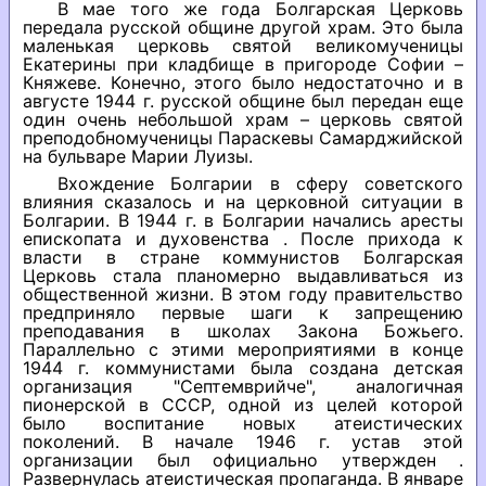
В мае того же года Болгарская Церковь
передала русской общине другой храм. Это была
маленькая церковь святой великомученицы
Екатерины при кладбище в пригороде Софии –
Княжеве. Конечно, этого было недостаточно и в
августе 1944 г. русской общине был передан еще
один очень небольшой храм – церковь святой
преподобномученицы Параскевы Самарджийской
на бульваре Марии Луизы.
Вхождение Болгарии в сферу советского
влияния сказалось и на церковной ситуации в
Болгарии. В 1944 г. в Болгарии начались аресты
епископата и духовенства . После прихода к
власти в стране коммунистов Болгарская
Церковь стала планомерно выдавливаться из
общественной жизни. В этом году правительство
предприняло первые шаги к запрещению
преподавания в школах Закона Божьего.
Параллельно с этими мероприятиями в конце
1944 г. коммунистами была создана детская
организация "Септемврийче", аналогичная
пионерской в СССР, одной из целей которой
было воспитание новых атеистических
поколений. В начале 1946 г. устав этой
организации был официально утвержден .
Развернулась атеистическая пропаганда. В январе