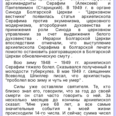
архимандриты Серафим (Алексеев) и
Пантелеимон (Старицкий). В 1949 г. в органе
Синода Болгарской Церкви - "Церковном
вестнике" появилась статья архиепископа
Серафима против экуменизма, церковного
модернизма, второбрачия духовенства и
принижения роли Синода в церковном
управлении за счет выдвижения белого
духовенства . Иерархи Болгарской Церкви
впоследствии отмечали, что выступление
архиепископа Серафима в болгарской печати
помогло остановить разгоравшуюся в Болгарской
Церкви обновленческую смуту .
Всю зиму 1948 – 1949 гг. архиепископ
Серафим тяжело болел. Сказывался полученный в
молодости туберкулез. В мае 1949 г. священник
Всеволод Шпиллер писал, что архипастырь
"проболел всю зиму и чуть не умер" .
Силы уже оставляли святителя. Те, кто
близко знал его, говорили, что за год до своей
смерти он стал часто говорить о ней. За
несколько месяцев до кончины архиепископ
сказал: "Мне уже 68 лет, а все самые
значительные события в моей жизни
происходили 14-го числа. И сейчас сумма чисел