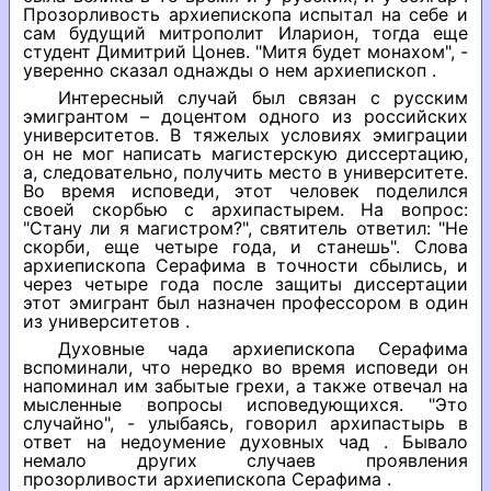
Прозорливость архиепископа испытал на себе и
сам будущий митрополит Иларион, тогда еще
студент Димитрий Цонев. "Митя будет монахом", -
уверенно сказал однажды о нем архиепископ .
Интересный случай был связан с русским
эмигрантом – доцентом одного из российских
университетов. В тяжелых условиях эмиграции
он не мог написать магистерскую диссертацию,
а, следовательно, получить место в университете.
Во время исповеди, этот человек поделился
своей скорбью с архипастырем. На вопрос:
"Стану ли я магистром?", святитель ответил: "Не
скорби, еще четыре года, и станешь". Слова
архиепископа Серафима в точности сбылись, и
через четыре года после защиты диссертации
этот эмигрант был назначен профессором в один
из университетов .
Духовные чада архиепископа Серафима
вспоминали, что нередко во время исповеди он
напоминал им забытые грехи, а также отвечал на
мысленные вопросы исповедующихся. "Это
случайно", - улыбаясь, говорил архипастырь в
ответ на недоумение духовных чад . Бывало
немало других случаев проявления
прозорливости архиепископа Серафима .