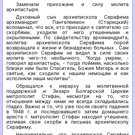
Замечали прихожане и силу молитв
архипастыря.
Духовный сын архиепископа Серафима
архимандрит Пантелеимон (Старицкий)
вспоминал, что все, кто приходил к святителю со
скорбями, уходили от него утешенными и
окрыленными. По свидетельству архимандрита,
молитва архиепископа Серафима порой
возвращала к жизни и безнадежно больных . Сам
архиепископ Серафим не видел в силе своих
молитв чего-то необычного. "Когда умрем, -
говорил архипастырь, - тогда поймем, насколько
близки нам были Спаситель, Божия Матерь и все
святые, как сходили к нашим немощам и как
исполняли наши молитвы" .
Обращался к иерарху за молитвенной
поддержкой и Экзарх Болгарской Церкви
митрополит Стефан, несмотря на то, что
отношения между ними не всегда складывались
гладко. Важно и то, что уже после своего падения
в 1948 г. и последовавшего затем домашнего
ареста г. митрополит Стефан находил утешение,
изливая свои скорби в письмах архиепископу
Серафиму.
Неудивительно, что архиепископ Серафим