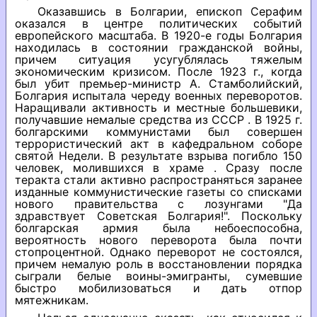
Оказавшись в Болгарии, епископ Серафим
оказался в центре политических событий
европейского масштаба. В 1920-е годы Болгария
находилась в состоянии гражданской войны,
причем ситуация усугублялась тяжелым
экономическим кризисом. После 1923 г., когда
был убит премьер-министр А. Стамболийский,
Болгария испытала череду военных переворотов.
Наращивали активность и местные большевики,
получавшие немалые средства из СССР . В 1925 г.
болгарскими коммунистами был совершен
террористический акт в кафедральном соборе
святой Недели. В результате взрыва погибло 150
человек, молившихся в храме . Сразу после
теракта стали активно распространяться заранее
изданные коммунистические газеты со списками
нового правительства с лозунгами "Да
здравствует Советская Болгария!". Поскольку
болгарская армия была небоеспособна,
вероятность нового переворота была почти
стопроцентной. Однако переворот не состоялся,
причем немалую роль в восстановлении порядка
сыграли белые воины-эмигранты, сумевшие
быстро мобилизоваться и дать отпор
мятежникам.