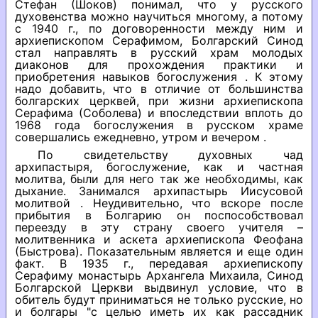
Стефан (Шоков) понимал, что у русского
духовенства можно научиться многому, а потому
с 1940 г., по договоренности между ним и
архиепископом Серафимом, Болгарский Синод
стал направлять в русский храм молодых
диаконов для прохождения практики и
приобретения навыков богослужения . К этому
надо добавить, что в отличие от большинства
болгарских церквей, при жизни архиепископа
Серафима (Соболева) и впоследствии вплоть до
1968 года богослужения в русском храме
совершались ежедневно, утром и вечером .
По свидетельству духовных чад
архипастыря, богослужение, как и частная
молитва, были для него так же необходимы, как
дыхание. Занимался архипастырь Иисусовой
молитвой . Неудивительно, что вскоре после
прибытия в Болгарию он поспособствовал
переезду в эту страну своего учителя –
молитвенника и аскета архиепископа Феофана
(Быстрова). Показательным является и еще один
факт. В 1935 г., передавая архиепископу
Серафиму монастырь Архангела Михаила, Синод
Болгарской Церкви выдвинул условие, что в
обитель будут приниматься не только русские, но
и болгары "с целью иметь их как рассадник