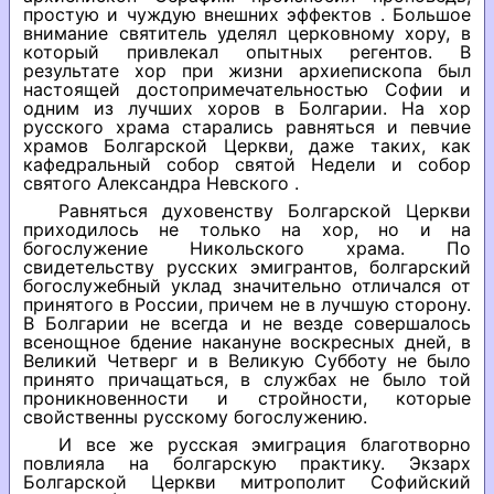
простую и чуждую внешних эффектов . Большое
внимание святитель уделял церковному хору, в
который привлекал опытных регентов. В
результате хор при жизни архиепископа был
настоящей достопримечательностью Софии и
одним из лучших хоров в Болгарии. На хор
русского храма старались равняться и певчие
храмов Болгарской Церкви, даже таких, как
кафедральный собор святой Недели и собор
святого Александра Невского .
Равняться духовенству Болгарской Церкви
приходилось не только на хор, но и на
богослужение Никольского храма. По
свидетельству русских эмигрантов, болгарский
богослужебный уклад значительно отличался от
принятого в России, причем не в лучшую сторону.
В Болгарии не всегда и не везде совершалось
всенощное бдение накануне воскресных дней, в
Великий Четверг и в Великую Субботу не было
принято причащаться, в службах не было той
проникновенности и стройности, которые
свойственны русскому богослужению.
И все же русская эмиграция благотворно
повлияла на болгарскую практику. Экзарх
Болгарской Церкви митрополит Софийский