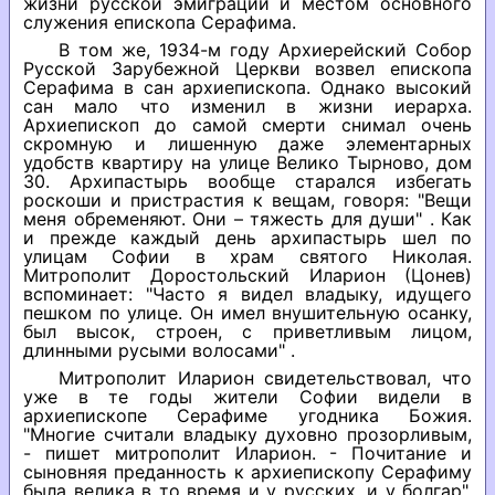
жизни русской эмиграции и местом основного
служения епископа Серафима.
В том же, 1934-м году Архиерейский Собор
Русской Зарубежной Церкви возвел епископа
Серафима в сан архиепископа. Однако высокий
сан мало что изменил в жизни иерарха.
Архиепископ до самой смерти снимал очень
скромную и лишенную даже элементарных
удобств квартиру на улице Велико Тырново, дом
30. Архипастырь вообще старался избегать
роскоши и пристрастия к вещам, говоря: "Вещи
меня обременяют. Они – тяжесть для души" . Как
и прежде каждый день архипастырь шел по
улицам Софии в храм святого Николая.
Митрополит Доростольский Иларион (Цонев)
вспоминает: "Часто я видел владыку, идущего
пешком по улице. Он имел внушительную осанку,
был высок, строен, с приветливым лицом,
длинными русыми волосами" .
Митрополит Иларион свидетельствовал, что
уже в те годы жители Софии видели в
архиепископе Серафиме угодника Божия.
"Многие считали владыку духовно прозорливым,
- пишет митрополит Иларион. - Почитание и
сыновняя преданность к архиепископу Серафиму
была велика в то время и у русских, и у болгар".