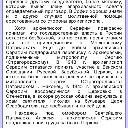
передано другому следователю, более мягкому,
который вынес члену епархиального совета
оправдательный приговор. В Софии хорошо знали
и о других случаях молитвенной помощи
арестованным со стороны архиепископа .
Хотя архиепископ Серафим прекрасно
понимал, что государственная власть в России
остается безбожной, это не стало препятствием
для его присоединения к Московскому
Патриархату. Еще до войны архиепископ
Серафим поддерживал переписку с архиереями,
подчиненными митрополиту Сергию
(Страгородскому). В 1943 г. архиепископ
Серафим отказался принять участие в Венском
Совещании Русской Зарубежной Церкви, на
котором было вынесено решение не признавать
митрополита Сергия (Страгородского)
Патриархом . Наконец, в 1945 г. архиепископ
Серафим воссоединился с Церковью в
Отечестве, а вскоре русская община вернулась в
храм святителя Николая на бульваре Царя
Освободителя, где пребывает и по сей день.
Находясь под омофором Святейшего
Патриарха Алексия I, архиепископ Серафим
продолжал свои труды на благо Церкви.