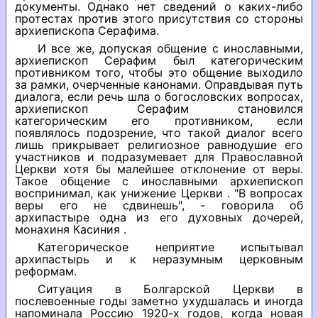
документы. Однако нет сведений о каких-либо
протестах против этого присутствия со стороны
архиепископа Серафима.
И все же, допуская общение с инославными,
архиепископ Серафим был категорическим
противником того, чтобы это общение выходило
за рамки, очерченные канонами. Оправдывая путь
диалога, если речь шла о богословских вопросах,
архиепископ Серафим становился
категорическим его противником, если
появлялось подозрение, что такой диалог всего
лишь прикрывает религиозное равнодушие его
участников и подразумевает для Православной
Церкви хотя бы малейшее отклонение от веры.
Такое общение с инославными архиепископ
воспринимал, как унижение Церкви . "В вопросах
веры его не сдвинешь", - говорила об
архипастыре одна из его духовных дочерей,
монахиня Касиния .
Категорическое неприятие испытывал
архипастырь и к неразумным церковным
реформам.
Ситуация в Болгарской Церкви в
послевоенные годы заметно ухудшалась и иногда
напоминала Россию 1920-х годов, когда новая