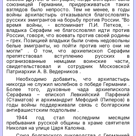
союзницей Германии, придерживаться таких
взглядов было непросто. Тем не менее, в годы
войны архипастырь отказывался благословлять
русских эмигрантов на борьбу против России. "Во
время войны, - вспоминает П.И. Петков, -
владыка Серафим не благословлял идти против
России, говоря, что воевать против своей родины
– грех. Позицией владыки были очень недовольны
белые эмигранты, но пойти против него они не
могли" . О том, что архиепископ Серафим
препятствовал вступлению русских в
организованные немцами воинские части,
свидетельствовал и сотрудник Московской
Патриархии А. В. Ведерников .
Необходимо добавить, что архипастырь
никогда не служил молебнов о победе Германии .
Более того, духовные чада архиепископа
Серафима – епископ Левкийский Парфений
(Стаматов) и архимандрит Мефодий (Пиперов) в
годы войны поддерживали связь с болгарским
антифашистским подпольем .
1944 год стал последним месяцем
пребывания русской общины в храме святителя
Николая на улице Царя Калояна.
Союз болгарского руководства с Германией