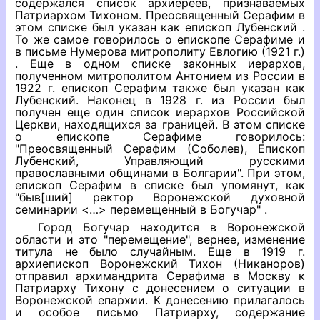
содержался список архиереев, признаваемых
Патриархом Тихоном. Преосвященный Серафим в
этом списке был указан как епископ Лубенский .
То же самое говорилось о епископе Серафиме и
в письме Нумерова митрополиту Евлогию (1921 г.)
. Еще в одном списке законных иерархов,
полученном митрополитом Антонием из России в
1922 г. епископ Серафим также был указан как
Лубенский. Наконец в 1928 г. из России был
получен еще один список иерархов Российской
Церкви, находящихся за границей. В этом списке
о епископе Серафиме говорилось:
"Преосвященный Серафим (Соболев), Епископ
Лубенский, Управляющий русскими
православными общинами в Болгарии". При этом,
епископ Серафим в списке был упомянут, как
"быв[ший] ректор Воронежской духовной
семинарии <…> перемещенный в Богучар" .
Город Богучар находится в Воронежской
области и это "перемещение", вернее, изменение
титула не было случайным. Еще в 1919 г.
архиепископ Воронежский Тихон (Никаноров)
отправил архимандрита Серафима в Москву к
Патриарху Тихону с донесением о ситуации в
Воронежской епархии. К донесению прилагалось
и особое письмо Патриарху, содержание