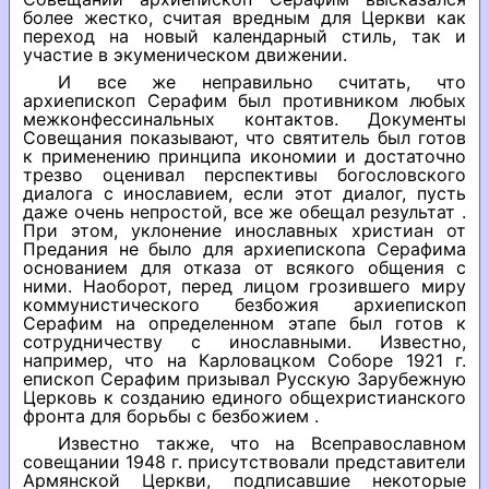
более жестко, считая вредным для Церкви как
переход на новый календарный стиль, так и
участие в экуменическом движении.
И все же неправильно считать, что
архиепископ Серафим был противником любых
межконфессинальных контактов. Документы
Совещания показывают, что святитель был готов
к применению принципа икономии и достаточно
трезво оценивал перспективы богословского
диалога с инославием, если этот диалог, пусть
даже очень непростой, все же обещал результат .
При этом, уклонение инославных христиан от
Предания не было для архиепископа Серафима
основанием для отказа от всякого общения с
ними. Наоборот, перед лицом грозившего миру
коммунистического безбожия архиепископ
Серафим на определенном этапе был готов к
сотрудничеству с инославными. Известно,
например, что на Карловацком Соборе 1921 г.
епископ Серафим призывал Русскую Зарубежную
Церковь к созданию единого общехристианского
фронта для борьбы с безбожием .
Известно также, что на Всеправославном
совещании 1948 г. присутствовали представители
Армянской Церкви, подписавшие некоторые