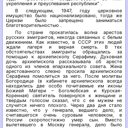
укрепления и преуспевания республики" .
В следующем, 1947, году церковное
имущество было национализировано, тогда же
Церкви было запрещено заниматься
благотворительностью .
По стране прокатилась волна арестов
русских эмигрантов, некогда связанных с белым
движением. Как известно, в СССР этих людей
ждали лагеря и верная смерть. В тех
обстоятельствах эмигранты обращались за
помощью к архиепископу Серафиму. Духовная
дочь архиепископа рассказывала об аресте
одного из членов епархиального совета. Жена
арестованного слезно просила архиепископа
Серафима помолиться за него. После молитвы
Богородице (в кабинете архиепископа всегда
находились две особо почитаемые им иконы
Божией Матери – Боголюбская и Курская-
Коренная) святитель повернулся к женщине и
твердым голосом сказал, что с ее мужем не
случится ничего плохого. Через два дня стало
известно, что у генерала, ведшего дело, и
считавшегося очень суровым человеком, в
России скоропостижно умер сын. Вместо
вылетевшего в Москву генерала, дело было