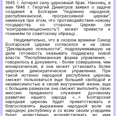
1945 г. потерял силу церковный брак. Наконец, в
мае 1946 г. Георгий Димитров заявил о задаче
создания в Болгарии "подлинно народной,
республиканской, прогрессивной церкви",
намекнув при этом, что противодействие новому
государству со стороны Церкви (ее
"контрреволюционность") может привести к
гонениям по советскому образцу .
Неудивительно, что в скором времени Синод
Болгарской Церкви согласился и на свою
"Декларацию лояльности", подразумевавшую на
деле готовность оказывать поддержку новой
власти. "Республиканская форма управления, -
говорилось в документе, - более совершенна, чем
монархическая, и она может установить более
широкое демократическое управление. При
такой истинно народной республике церковь
сможет пользоваться еще большей свободой и
независимостью в своей внутренней жизни, еще
с большим размахом она сможет выполнять свою
миссию преданного служения духовному
развитию нашего народа <…> Болгарская
народная церковь будет приветствовать и
благословлять выражение народной воли на
народную республику и со всем своим усердием
будет нравственно воздействовать во имя