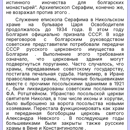
истинного иночества для болгарских
монастырей". Архиепископ Серафим, конечно же,
не возражал против этого .
Служение епископа Серафима в Никольском
храме на бульваре Царя Освободителя
продолжалось до 1934 года. В этом году
Болгария официально признала СССР. В ходе
переговоров с болгарским руководством
советские представители потребовали передачи
СССР русского церковного имущества в
Болгарии . Выполнение этого требования
означало, что церковные здания могут
подвергнуться поруганию. Часто случалось, что
храмы, передаваемые советскому государству,
постигала печальная судьба. Например, в Иране
православные храмы, полученные большевиками
вместе с прочими посольскими зданиями в 1921
г., были ликвидированы советским посланником
Ф.А. Ротштейном. Убранство посольской церкви
святителя Николая, в том числе иконы и хоругви,
было выброшено за ворота посольства новыми
хозяевами. Перестала функционировать как храм
и переданная богоборцам церковь святого
Александра Невского . В последующие годы
большевиками были закрыты также русские
храмы в Вене и Константинополе .