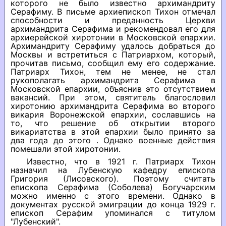
которого не было известно архимандриту
Серафиму. В письме архиепископ Тихон отмечал
способности и преданность Церкви
архимандрита Серафима и рекомендовал его для
архиерейской хиротонии в Московской епархии.
Архимандриту Серафиму удалось добраться до
Москвы и встретиться с Патриархом, который,
прочитав письмо, сообщил ему его содержание.
Патриарх Тихон, тем не менее, не стал
рукополагать архимандрита Серафима в
Московской епархии, объяснив это отсутствием
вакансий. При этом, святитель благословил
хиротонию архимандрита Серафима во второго
викария Воронежской епархии, сославшись на
то, что решение об открытии второго
викариатства в этой епархии было принято за
два года до этого . Однако военные действия
помешали этой хиротонии.
Известно, что в 1921 г. Патриарх Тихон
назначил на Лубенскую кафедру епископа
Григория (Лисовского). Поэтому считать
епископа Серафима (Соболева) Богучарским
можно именно с этого времени. Однако в
документах русской эмиграции до конца 1929 г.
епископ Серафим упоминался с титулом
"Лубенский".