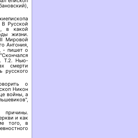
лал епископ
ановский),
рхиепископа
 В Русской
, в какой
оды жизни.
II Мировой
го Антония,
, - пишет о
 "Скончался
 Т.2. Нью-
ах смерти
ь русского
оворить о
ископ Никон
це войны, а
льшевиков",
 причины.
еркви и как
ме того, в
евностного