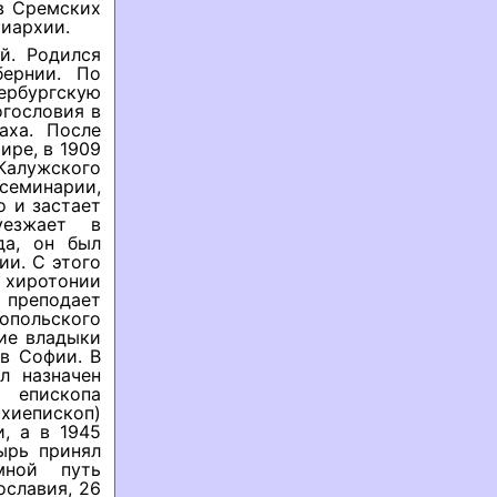
в Сремских
риархии.
й. Родился
бернии. По
ербургскую
огословия в
аха. После
ре, в 1909
алужского
 семинарии,
о и застает
уезжает в
да, он был
ии. С этого
е хиротонии
преподает
опольского
ние владыки
в Софии. В
л назначен
 епископа
хиепископ)
, а в 1945
ырь принял
мной путь
славия, 26