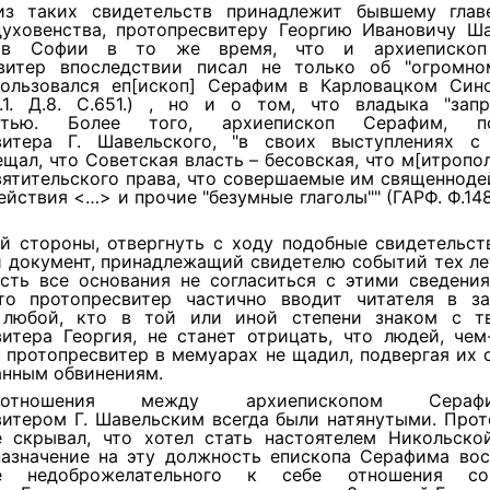
з таких свидетельств принадлежит бывшему глав
духовенства, протопресвитеру Георгию Ивановичу Ша
в Софии в то же время, что и архиепископ
витер впоследствии писал не только об "огромно
ользовался еп[ископ] Серафим в Карловацком Сино
п.1. Д.8. С.651.) , но и о том, что владыка "запр
остью. Более того, архиепископ Серафим, 
витера Г. Шавельского, "в своих выступлениях с
щал, что Советская власть – бесовская, что м[итропо
ятительского права, что совершаемые им священноде
йствия <…> и прочие "безумные глаголы"" (ГАРФ. Ф.1486.
й стороны, отвергнуть с ходу подобные свидетельст
 документ, принадлежащий свидетелю событий тех ле
есть все основания не согласиться с этими сведени
что протопресвитер частично вводит читателя в за
 любой, кто в той или иной степени знаком с т
витера Георгия, не станет отрицать, что людей, чем
 протопресвитер в мемуарах не щадил, подвергая их
анным обвинениям.
моотношения между архиепископом Сер
витером Г. Шавельским всегда были натянутыми. Прот
е скрывал, что хотел стать настоятелем Никольско
назначение на эту должность епископа Серафима вос
ие недоброжелательного к себе отношения с