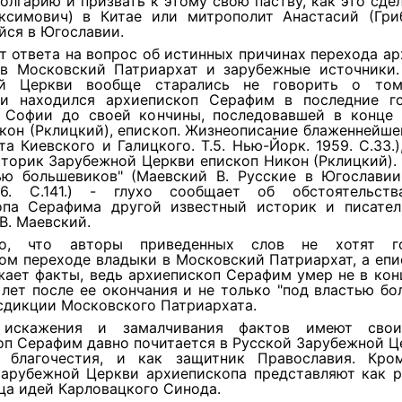
олгарию и призвать к этому свою паству, как это сде
ксимович) в Китае или митрополит Анастасий (Гриб
йся в Югославии.
т ответа на вопрос об истинных причинах перехода а
в Московский Патриархат и зарубежные источники.
ой Церкви вообще старались не говорить о том
и находился архиепископ Серафим в последние г
 Софии до своей кончины, последовавшей в конце 
кон (Рклицкий), епископ. Жизнеописание блаженнейше
а Киевского и Галицкого. Т.5. Нью-Йорк. 1959. С.33.)
торик Зарубежной Церкви епископ Никон (Рклицкий).
ью большевиков" (Маевский В. Русские в Югославии.
66. C.141.) - глухо сообщает об обстоятельств
опа Серафима другой известный историк и писател
В. Маевский.
но, что авторы приведенных слов не хотят г
ом переходе владыки в Московский Патриархат, а еп
ает факты, ведь архиепископ Серафим умер не в кон
 лет после ее окончания и не только "под властью бо
сдикции Московского Патриархата.
 искажения и замалчивания фактов имеют свои
п Серафим давно почитается в Русской Зарубежной Ц
 благочестия, и как защитник Православия. Кро
Зарубежной Церкви архиепископа представляют как р
ца идей Карловацкого Синода.