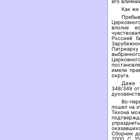
его влияни
Как же
Пребыв
Церковног
вполне ес
чувствовал
Россией б
Зарубежно
Патриарху
выбранног
Церковног
постановле
имели пра
округа.
Даже 
348/349 от
духовенств
Во-пер
пошел на э
Тихона мо
подтверж
упразднит
оказавших
Сборник д
2000. С. 1