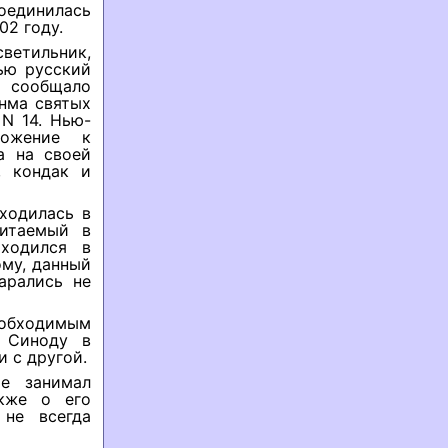
соединилась
02 году.
ветильник,
ью русский
- сообщало
нма святых
 N 14. Нью-
ложение к
а на своей
, кондак и
аходилась в
итаемый в
ходился в
ому, данный
арались не
еобходимым
 Синоду в
 с другой.
е занимал
кже о его
не всегда