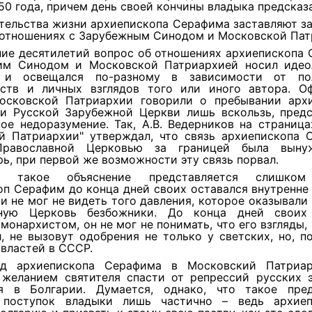
50 года, причем день своей кончины владыка предсказа
тельства жизни архиепископа Серафима заставляют з
оотношениях с Зарубежным Синодом и Московской Пат
ние десятилетий вопрос об отношениях архиепископа
им Синодом и Московской Патриархией носил идео
к и освещался по-разному в зависимости от пол
ьств и личных взглядов того или иного автора. О
осковской Патриархии говорили о пребывании арх
и Русской Зарубежной Церкви лишь вскользь, предс
ое недоразумение. Так, А.В. Ведерников на страниц
й Патриархии" утверждал, что связь архиепископа 
Православной Церковью за границей была выну
ь, при первой же возможности эту связь порвал.
о такое объяснение представляется слишком
оп Серафим до конца дней своих оставался внутренне
и не мог не видеть того давления, которое оказывали
вную Церковь безбожники. До конца дней своих 
монархистом, он не мог не понимать, что его взгляды,
, не вызовут одобрения не только у светских, но, п
властей в СССР.
од архиепископа Серафима в Московский Патриар
 желанием святителя спасти от репрессий русских э
я в Болгарии. Думается, однако, что такое пре
 поступок владыки лишь частично – ведь архие