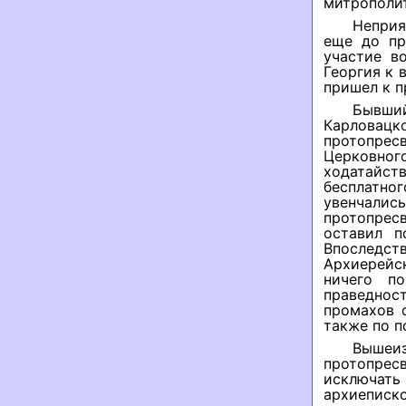
митрополит
Неприя
еще до пр
участие в
Георгия к 
пришел к п
Бывший
Карловацк
протопрес
Церковно
ходатайс
бесплатн
увенчалис
протопресв
оставил п
Впоследст
Архиерейс
ничего п
праведнос
промахов 
также по п
Вышеи
протопрес
исключать
архиеписк