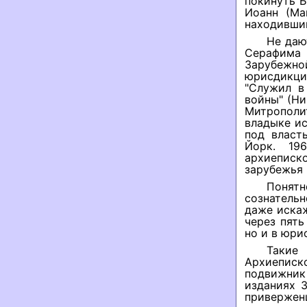
покинуть Б
Иоанн (Ма
находивши
Не даю
Серафима 
Зарубежн
юрисдикци
"Служил в
войны" (Ни
Митрополит
владыке ис
под власт
Йорк. 19
архиеписк
зарубежья 
Понят
сознательн
даже искаж
через пять
но и в юри
Такие
Архиеписко
подвижник
изданиях 
привержен