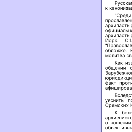
Русска
к канониза
"Среди
прославле
архипасты
официальн
архипастыр
Йорк. C.
"Правосла
обложке. 
молитва с
Как из
общении 
Зарубежн
юрисдикции
факт прот
афиширова
Вслед
уяснить 
Сремских К
К бол
архиепис
отношени
объективны