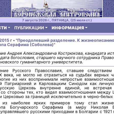
7 августа 2026 г., ПЯТНИЦА, (25 июля ст.)
СТИ
ПУБЛИКАЦИИ
ИНФОРМАЦИЯ
 2015 г • "Преодолевший разделение. К жизнеописани
опа Серафима (Соболева)"
ие Андрея Александровича Кострюкова, кандидата ис
идата богословия, старшего научного сотрудника Прав
новского гуманитарного универститета.
ение Русского Православия, ставшее следствием
Х века, не могло не отразиться на судьбах верных ч
ногие из них воспринимали непростые взаимоотнош
й Патриархией и Карловацким Синодом как личную
Русскую Церковь внутренне единой, не встречая
 со стороны тех, кто видел взаимоотношения между 
и Церковью за границей исключительно в черно-белых 
 из наиболее ярких примеров тому стал жизне
копа Богучарского Серафима (в миру Николая Б
 управлявшего русскими приходами в Болгарии с 1921 