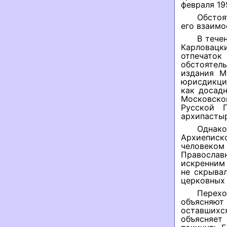
февраля 19
Обстоя
его взаим
В тече
Карловацк
отпечато
обстоятел
издания М
юрисдикци
как досадн
Московско
Русской 
архипастыр
Однак
Архиеписк
человеком 
Правосла
искренним 
не скрывал
церковных 
Перех
объясняют
оставшихс
объясняет