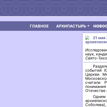
ГЛАВНОЕ
АРХИПАСТЫРЬ
НОВО
21 мая
архиеписк
Исследован
наук, канд
Свято-Тихо
Раздел
событий Х
Церкви. М
Московско
считали 
понимания
Отечестве 
Одним
архиепис
Соболева),