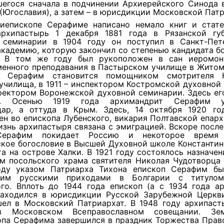
шегося сначала в подчинении Архиерейского Синода 
(Югославия), а затем – в юрисдикции Московской Пат
иепископе Серафиме написано немало книг и стате
рхипастырь 1 декабря 1881 года в Рязанской гу
 семинарии в 1904 году он поступил в Санкт-Пет
кадемию, которую закончил со степенью кандидата б
. В том же году был рукоположен в сан иеромон
менного преподавания в Пастырском училище в Житоми
ц Серафим становится помощником смотрителя К
училища, в 1911 – инспектором Костромской духовной
 ректором Воронежской духовной семинарии. Здесь ег
я. Осенью 1919 года архимандрит Серафим 
дар, а оттуда в Крым. Здесь, 14 октября 1920 го
н во епископа Лубенского, викария Полтавской епарх
знь архипастыря связана с эмиграцией. Вскоре посл
Серафим покидает Россию и некоторое время 
ское богословие в Высшей Духовной школе Константин
а на острове Халки. В 1921 году состоялось назначе
ем посольского храма святителя Николая Чудотворца 
ду указом Патриарха Тихона епископ Серафим бы
щим русскими приходами в Болгарии с титулом
ого. Вплоть до 1944 года епископ (а с 1934 года ар
аходился в юрисдикции Русской Зарубежной Церкви
шел в Московский Патриархат. В 1948 году архипаст
в Московском Всеправославном совещании. Зе
опа Серафима завершился в праздник Торжества Право