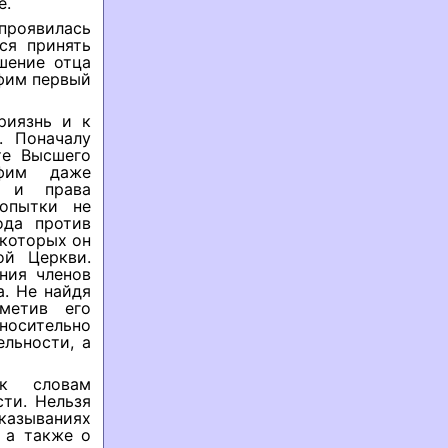
е.
проявилась
ся принять
шение отца
афим первый
риязнь и к
. Поначалу
те Высшего
афим даже
ы и права
опытки не
ода против
 которых он
ой Церкви.
ния членов
. Не найдя
метив его
носительно
льности, а
 к словам
ти. Нельзя
казываниях
 а также о