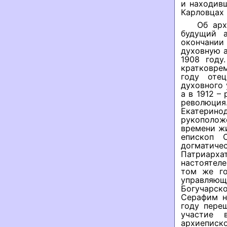
и находив
Карловцах 
Об арх
будущий а
окончании
духовную а
1908 году
кратковре
году оте
духовного 
а в 1912 –
революци
Екатерино
рукоположе
времени жи
епископ 
догматиче
Патриархат
настоятел
том же го
управляю
Богучарск
Серафим н
году пере
участие 
архиеписк