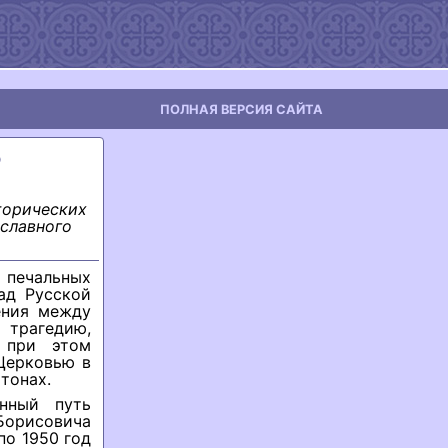
ПОЛНАЯ ВЕРСИЯ САЙТА
ю
торических
ославного
 печальных
ад Русской
ения между
 трагедию,
 при этом
Церковью в
тонах.
нный путь
орисовича
по 1950 год