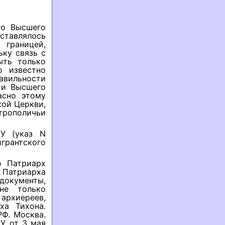
го Высшего
ставлялось
 границей,
ьку связь с
ыть только
о известно
авильности
 и Высшего
асно этому
кой Церкви,
трополичьи
У (указ N
игрантского
о Патриарх
а Патриарха
документы,
не только
архиереев,
ха Тихона.
Ф. Москва.
ПУ от 3 мая