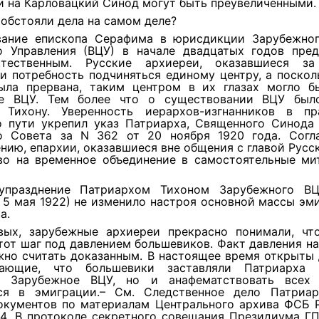
и на Карловацкий Синод могут быть преувеличенными.
 обстояли дела на самом деле?
ание епископа Серафима в юрисдикции Зарубежно
о Управления (ВЦУ) в начале двадцатых годов пред
тественным. Русские архиереи, оказавшиеся за
и потребность подчиняться единому центру, а поскол
ыла прервана, таким центром в их глазах могло б
е ВЦУ. Тем более что о существовании ВЦУ был
 Тихону. Уверенность иерархов-изгнанников в пр
о пути укрепил указ Патриарха, Священного Синода
о Совета за N 362 от 20 ноября 1920 года. Согл
нию, епархии, оказавшиеся вне общения с главой Русс
во на временное объединение в самостоятельные ми
упразднение Патриархом Тихоном Зарубежного ВЦ
 5 мая 1922) не изменило настроя основной массы эм
а.
вых, зарубежные архиереи прекрасно понимали, чт
тот шаг под давлением большевиков. Факт давления н
жно считать доказанным. В настоящее время открыты 
дающие, что большевики заставляли Патриарха 
ь Зарубежное ВЦУ, но и анафематствовать всех 
ся в эмиграции.– См. Следственное дело Патриар
окументов по материалам Центрального архива ФСБ Р
54. В протоколе секретного совещания Президиума Г