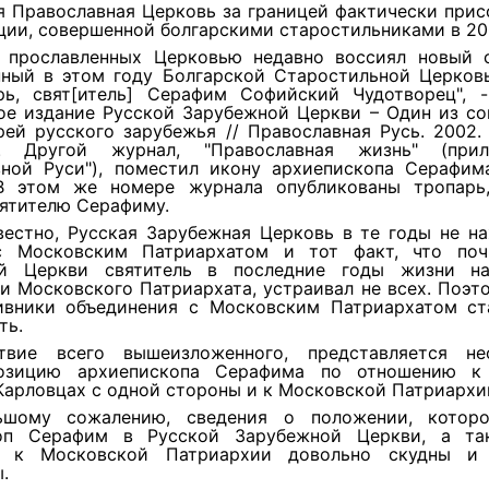
я Православная Церковь за границей фактически при
ции, совершенной болгарскими старостильниками в 20
 прославленных Церковью недавно воссиял новый с
нный в этом году Болгарской Старостильной Церков
рь, свят[итель] Серафим Софийский Чудотворец", 
ое издание Русской Зарубежной Церкви – Один из со
ей русского зарубежья // Православная Русь. 2002.
1. Другой журнал, "Православная жизнь" (при
вной Руси"), поместил икону архиепископа Серафим
В этом же номере журнала опубликованы тропарь
вятителю Серафиму.
вестно, Русская Зарубежная Церковь в те годы не н
с Московским Патриархатом и тот факт, что поч
ой Церкви святитель в последние годы жизни на
 Московского Патриархата, устраивал не всех. Поэт
ивники объединения с Московским Патриархатом ст
ть.
ствие всего вышеизложенного, представляется н
позицию архиепископа Серафима по отношению к
арловцах с одной стороны и к Московской Патриархии
ьшому сожалению, сведения о положении, которо
коп Серафим в Русской Зарубежной Церкви, а та
и к Московской Патриархии довольно скудны и 
.