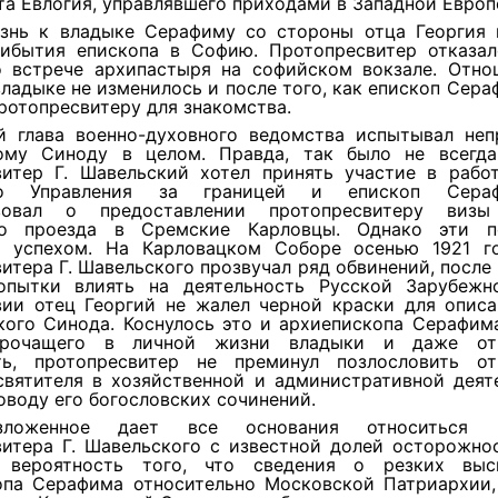
а Евлогия, управлявшего приходами в Западной Европ
знь к владыке Серафиму со стороны отца Георгия 
ибытия епископа в Софию. Протопресвитер отказал
о встрече архипастыря на софийском вокзале. Отно
владыке не изменилось и после того, как епископ Сер
ротопресвитеру для знакомства.
 глава военно-духовного ведомства испытывал неп
ому Синоду в целом. Правда, так было не всегда
витер Г. Шавельский хотел принять участие в рабо
го Управления за границей и епископ Сер
твовал о предоставлении протопресвитеру виз
ого проезда в Сремские Карловцы. Однако эти п
ь успехом. На Карловацком Соборе осенью 1921 г
итера Г. Шавельского прозвучал ряд обвинений, после
опытки влиять на деятельность Русской Зарубежн
вии отец Георгий не жалел черной краски для описа
кого Синода. Коснулось это и архиепископа Серафима
орочащего в личной жизни владыки и даже от
ть, протопресвитер не преминул позлословить от
святителя в хозяйственной и административной деяте
оводу его богословских сочинений.
зложенное дает все основания относиться
витера Г. Шавельского с известной долей осторожнос
 вероятность того, что сведения о резких выс
опа Серафима относительно Московской Патриархии,