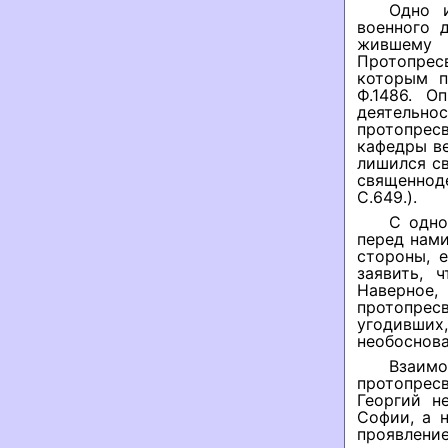
Одно и
военного 
жившему 
Протопрес
которым п
Ф.1486. О
деятельн
протопрес
кафедры ве
лишился св
священноде
С.649.).
С одно
перед нами
стороны, 
заявить, 
Наверное,
протопрес
угодивших,
необоснов
Взаи
протопрес
Георгий н
Софии, а 
проявлен