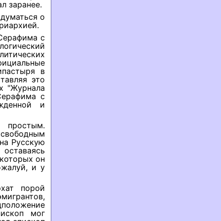
л заранее.
адуматься о
риархией.
 Серафима с
логический
итических
фициальные
ипастыря в
тавляя это
ах "Журнала
Серафима с
жденной и
 простым.
 свободным
 на Русскую
оставаясь
 которых он
ожалуй, и у
хат порой
мигрантов,
дположение
пископ мог