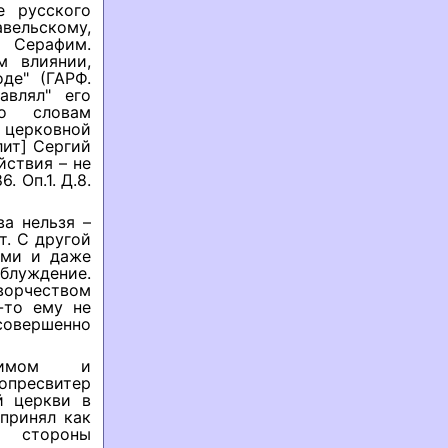
е русского
вельскому,
 Серафим.
м влиянии,
де" (ГАРФ.
авлял" его
по словам
 церковной
лит] Сергий
йствия – не
 Оп.1. Д.8.
ва нельзя –
т. С другой
ями и даже
блуждение.
ворчеством
-то ему не
 совершенно
афимом и
опресвитер
й церкви в
принял как
о стороны