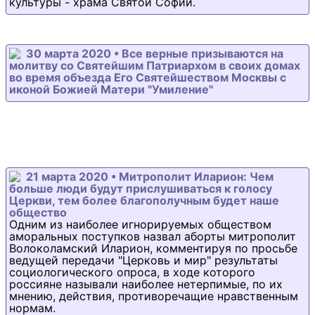
культуры - храма Святой Софии.
30 марта 2020 • Все верные призываются на
молитву со Святейшим Патриархом в своих домах
во время объезда Его Святейшеством Москвы с
иконой Божией Матери "Умиление"
21 марта 2020 • Митрополит Иларион: Чем
больше люди будут прислушиваться к голосу
Церкви, тем более благополучным будет наше
общество
Одним из наиболее игнорируемых обществом
аморальных поступков назвал аборты митрополит
Волоколамский Иларион, комментируя по просьбе
ведущей передачи "Церковь и мир" результаты
социологического опроса, в ходе которого
россияне называли наиболее нетерпимые, по их
мнению, действия, противоречащие нравственным
нормам.