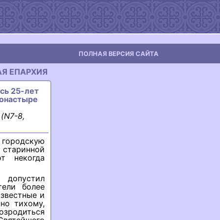
ПОЛНАЯ ВЕРСИЯ САЙТА
АЯ ЕПАРХИЯ
ось 25-лет
монастыре
(N7-8,
 городскую
 старинной
т некогда
 допустил
тели более
известные и
но тихому,
озродиться