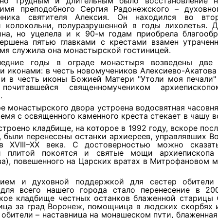
но трудным и длительным было восстановление н
имя преподобного Сергия Радонежского – духовно
енника святителя Алексия. Он находился во вто
й колокольни, полуразрушенной в годы лихолетья. Д
ина, но уцелела и к 90-м годам приобрела благообр
вершена пятью главками с крестами взамен утраченн
мя служила она монастырской гостиницей.
ледние годы в ограде монастыря возведены две 
и иконами: в честь новомучеников Алексиево-Акатова
 и в честь иконы Божией Матери "Утоли моя печали" 
 почитавшейся священномучеником архиепископ
.
ре монастырского двора устроена водосвятная часовня
ремя с освященного каменного креста стекает в чашу в
строено кладбище, на которое в 1992 году, вскоре пос
, были перенесены останки архиереев, управлявших В
в XVIII–XX века. С достоверностью можно сказат
й плитой покоятся и святые мощи архиепископа
а), повешенного на Царских вратах в Митрофановом 
нием и духовной поддержкой для сестер обители
для всего нашего города стало перенесение в 20
кое кладбище честных останков блаженной старицы 
ица за град Воронеж, помощница в людских скорбях и
 обители – наставница на монашеском пути, блаженна