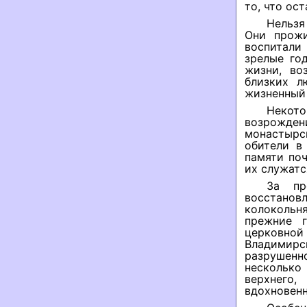
то, что ос
Нельзя
Они прожи
воспитали 
зрелые год
жизни, во
близких л
жизненный 
Некото
возрождени
монастырс
обители в
памяти по
их служатс
За пр
восстановл
колокольн
прежние г
церковно
Владимир
разрушенн
несколько
верхнего
вдохновенн