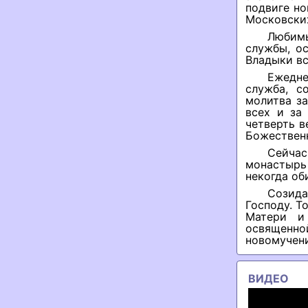
подвиге н
Московских
Любимы
службы, о
Владыки вс
Ежедне
служба, с
молитва за
всех и за
четверть в
Божественн
Сейчас
монастырь
некогда об
Созид
Господу. Т
Матери и
освященно
новомучен
ВИДЕО