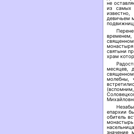
не оставля
из самых 
известно,
девичьем м
подвижницу
Перене
временем,
священном
монастыря
святыни пр
храм котор
Радост
месяцев, 
священному
молебны,
встретилис
(вспомни
Соловецко
Михайловны
Незаб
епархии б
обитель вс
монастырь
насельни
значение 