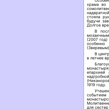
Особен
храма во 
сомолитв
надвратно
стояла ру
будучи за
Долгое вре
В пос
мозаичным
(2007 год)
особенно
(Зверевым)
В цент
в летнее в
Благоу
монастыря
епархией 
надгробно
(Никаноров
1919 году.
Утеше
событием 
монастырс
Молитвенн
для сестер