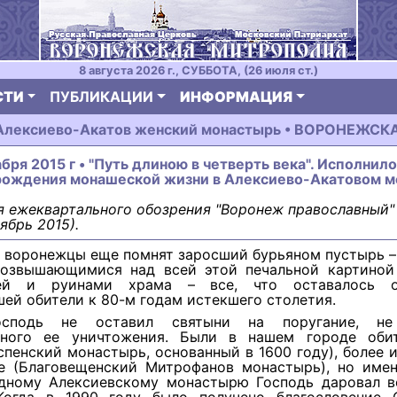
8 августа 2026 г., СУББОТА, (26 июля ст.)
СТИ
ПУБЛИКАЦИИ
ИНФОРМАЦИЯ
 Алексиево-Акатов женский монастырь • ВОРОНЕЖСК
абря 2015 г • "Путь длиною в четверть века". Исполнил
зрождения монашеской жизни в Алексиево-Акатовом 
 ежеквартального обозрения "Воронеж православный" 
ябрь 2015).
 воронежцы еще помнят заросший бурьяном пустырь –
возвышающимися над всей этой печальной картиной
ней и руинами храма – все, что оставалось о
ей обители к 80-м годам истекшего столетия.
сподь не оставил святыни на поругание, не
ьного ее уничтожения. Были в нашем городе оби
спенский монастырь, основанный в 1600 году), более 
е (Благовещенский Митрофанов монастырь), но имен
дному Алексиевскому монастырю Господь даровал в