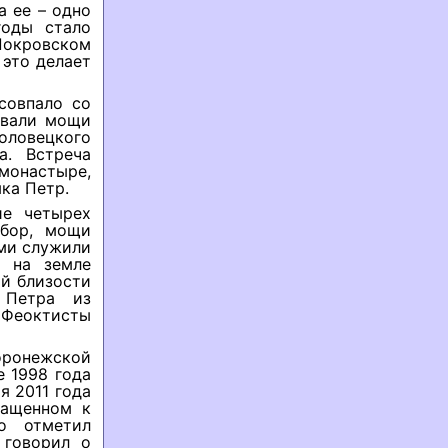
а ее – одно
годы стало
Покровском
 это делает
совпало со
ывали мощи
оловецкого
а. Встреча
 монастыре,
ка Петр.
ие четырех
обор, мощи
ими служили
 на земле
ой близости
 Петра из
 Феоктисты
ронежской
 1998 года
я 2011 года
ращенном к
о отметил
 говорил о