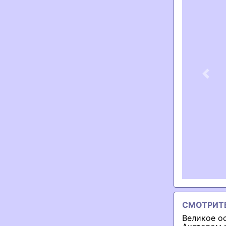
Previ
СМОТРИТ
Великое о