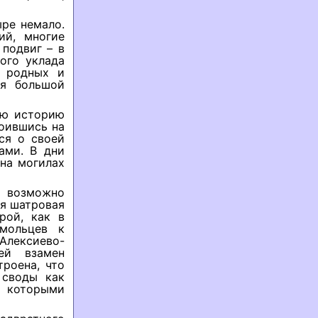
ыре немало.
ий, многие
 подвиг – в
ного уклада
о родных и
ея большой
юю историю
коившись на
ся о своей
ами. В дни
на могилах
 возможно
ая шатровая
рой, как в
омольцев к
лексиево-
ей взамен
роена, что
 своды как
 которыми