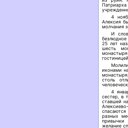
из руин. 
Патриарха
учрежденно
4 нояб
Алексия б
молчания з
И слов
безлюдное 
25 лет на
шесть мо
монастыря
гостиницей
Молили
иконами н
монастыря,
столь от
человечес
4 янва
сестер, в 
ставшей на
Алексиев
спасаются
разных ме
привычки 
желание сп