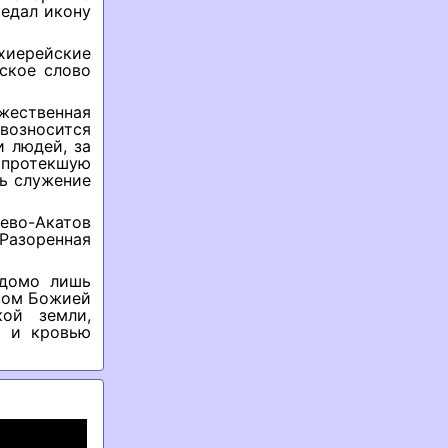
едал икону
хиерейские
ское слово
жественная
возносится
и людей, за
 протекшую
сь служение
ево-Акатов
Разоренная
едомо лишь
овом Божией
ой земли,
м и кровью