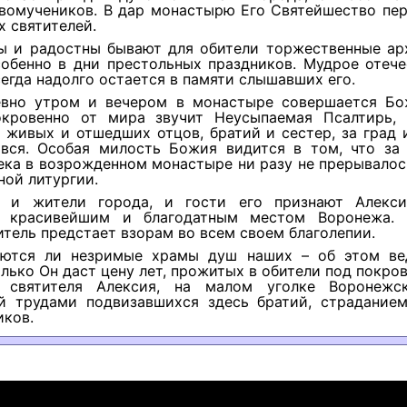
овомучеников. В дар монастырю Его Святейшество пер
 святителей.
 и радостны бывают для обители торжественные ар
собенно в дни престольных праздников. Мудрое отече
егда надолго остается в памяти слышавших его.
вно утром и вечером в монастыре совершается Бо
окровенно от мира звучит Неусыпаемая Псалтирь, 
 живых и отшедших отцов, братий и сестер, за град 
 вся. Особая милость Божия видится в том, что за
ека в возрожденном монастыре ни разу не прерывало
ой литургии.
 и жители города, и гости его признают Алекси
 красивейшим и благодатным местом Воронежа. 
итель предстает взорам во всем своем благолепии.
аются ли незримые храмы душ наших – об этом в
олько Он даст цену лет, прожитых в обители под покр
 святителя Алексия, на малом уголке Воронежск
й трудами подвизавшихся здесь братий, страдание
иков.