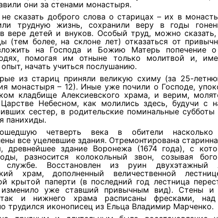
тавили они за стенами монастыря.
 не сказать доброго слова о старицах – их в монаст
ли трудную жизнь, сохранили веру в годы гонен
в вере детей и внуков. Особый труд, можно сказать,
ы (тем более, на склоне лет) отказаться от привыч
зложить на Господа и Божию Матерь попечение 
юдях, помогая им отныне только молитвой и, им
опыт, начать учиться послушанию.
рые из стариц приняли великую схиму (за 25-летн
я монастыря – 12). Иные уже почили о Господе, упо
ком кладбище Алексиевского храма, и верим, молят
 Царстве Небесном, как молились здесь, будучи с н
чивших сестер, в родительские поминальные субботы 
я панихиды.
ошедшую четверть века в обители насколько
ены все уцелевшие здания. Отремонтирована старинн
я, древнейшее здание Воронежа (1674 года), с кото
оды, разносится колокольный звон, созывая бог
й службе. Восстановлен из руин двухэтажный А
ский храм, дополненный величественной лестниц
ой крытой паперти (в последний год лестница перест
 изменило уже ставший привычным вид). Стены и
, так и нижнего храма расписаны фресками, над
о трудился иконописец из Ельца Владимир Марченко.