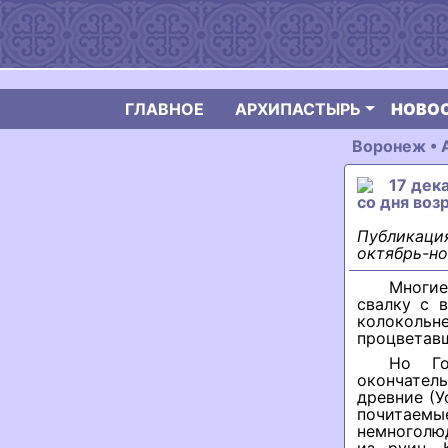
ГЛАВНОЕ
АРХИПАСТЫРЬ
НОВО
Воронеж •
17 дек
со дня во
Публикация
октябрь-но
Многие
свалку с 
колоколь
процветавш
Но Го
окончател
древние (У
почитаемы
немноголю