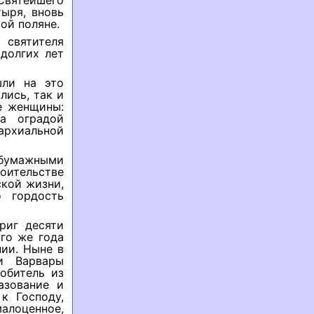
Святейшего
ыря, вновь
ой поляне.
 святителя
долгих лет
шли на это
лись, так и
е женщины:
а оградой
архиальной
 бумажными
оительстве
ской жизни,
 гордость
риг десяти
ого же года
нии. Ныне в
и Варвары
обитель из
азование и
к Господу,
малоценное,