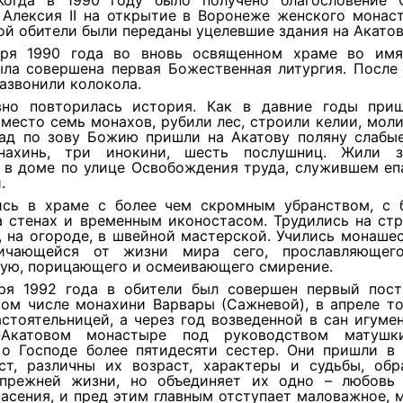
Когда в 1990 году было получено благословение 
 Алексия II на открытие в Воронеже женского монаст
й обители были переданы уцелевшие здания на Акатов
ря 1990 года во вновь освященном храме во имя
ыла совершена первая Божественная литургия. После 
азвонили колокола.
но повторилась история. Как в давние годы при
место семь монахов, рубили лес, строили келии, моли
зад по зову Божию пришли на Акатову поляну слабы
нахинь, три инокини, шесть послушниц. Жили з
 в доме по улице Освобождения труда, служившем еп
.
сь в храме с более чем скромным убранством, с
а стенах и временным иконостасом. Трудились на стр
 на огороде, в швейной мастерской. Учились монаше
личающейся от жизни мира сего, прославляющего
кую, порицающего и осмеивающего смирение.
ря 1992 года в обители был совершен первый пост
том числе монахини Варвары (Сажневой), в апреле т
стоятельницей, а через год возведенной в сан игуме
о-Акатовом монастыре под руководством матушк
 о Господе более пятидесяти сестер. Они пришли в 
ст, различны их возраст, характеры и судьбы, обр
прежней жизни, но объединяет их одно – любовь 
асения, и пред этим главным отступает маловажное, 