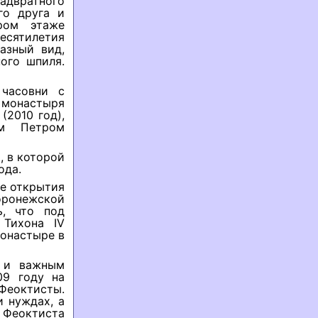
адвратного
го друга и
ром этаже
есятилетия
азный вид,
ого шпиля.
часовни с
 монастыря
(2010 год),
ом Петром
, в которой
ода.
ле открытия
оронежской
ь, что под
 Тихона IV
монастыре в
 и важным
09 году на
Феоктисты.
 нуждах, а
я Феоктиста