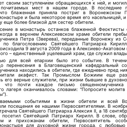
ет своим заступлением обращающихся к ней, и могил
почитаемых мест в нашем городе. В последние 
 что блаженная приняла постриг в Воронежском 
онастыре и была некоторое время его насельницей, и
 еще более близкой для сестер обители.
сение в монастырь останков блаженной Феоктисты 
 когда в верхнем Алексиевском храме обители преб
ученика Петра (Зверева), переданные Воронежу из С
 по благословению Святейшего Патриарха Кирилл
оисходила 9 августа 2009 года в Алексиево-Акатовом
ого – единственный уцелевший храм, где служил влады
ью для всей епархии было это событие. В течен
до перенесения в Благовещенский кафедральный с
ченика находились в обители, где ежедневно пред н
 читали акафист. Так Промыслом Божиим еще раз
ь его верные служители, при жизни бывшие в духовн
м, что почти каждое письмо священномученика
го лагеря оканчивалось словами: "Попросите молитв
").
ываемыми событиями в жизни обители и всей Во
ыли посещения ее нашими Первосвятителями. В ноябре
тречала Святейшего Патриарха Алексия II, а 18 сентябр
 посетил Святейший Патриарх Кирилл. В слове, об
цам и прихожанам обители, Первосвятитель особ
монастыря для духовной жизни города, с любовью