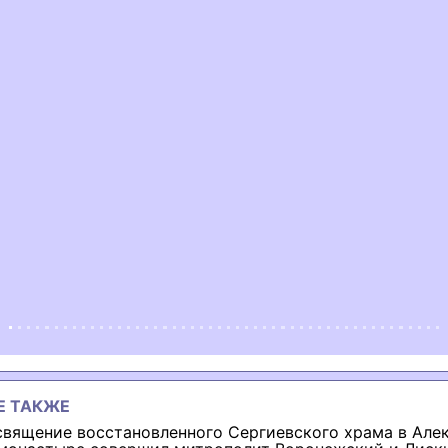
ous
Е ТАКЖЕ
священие восстановленного Сергиевского храма в Але