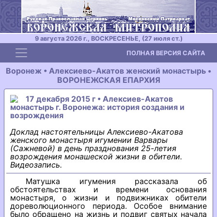
9 августа 2026 г., ВОСКРЕСЕНЬЕ, (27 июля ст.)
Toggle navigation
ПОЛНАЯ ВЕРСИЯ САЙТА
Воронеж • Алексиево-Акатов женский монастырь •
ВОРОНЕЖСКАЯ ЕПАРХИЯ
17 декабря 2015 г • Алексиев-Акатов
монастырь г. Воронежа: история создания и
возрождения
Доклад настоятельницы Алексиево-Акатова
женского монастыря игумении Варвары
(Сажневой) в день празднования 25-летия
возрождения монашеской жизни в обители.
Видеозапись.
Матушка игумения рассказала об
обстоятельствах и времени основания
монастыря, о жизни и подвижниках обители
дореволюционного периода. Особое внимание
было обращено на жизнь и подвиг святых начала