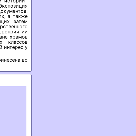
й истории",
Экспозиция
окументов,
х, а также
ющих затем
ственного
ероприятии
ане храмов
их классов
й интерес у
ринесена во