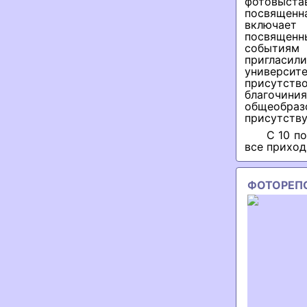
фотовыстав
посвященн
включает 
посвященн
событиям 
пригласи
университ
присутств
благочини
общеобразо
присутств
С 10 п
все приход
ФОТОРЕП