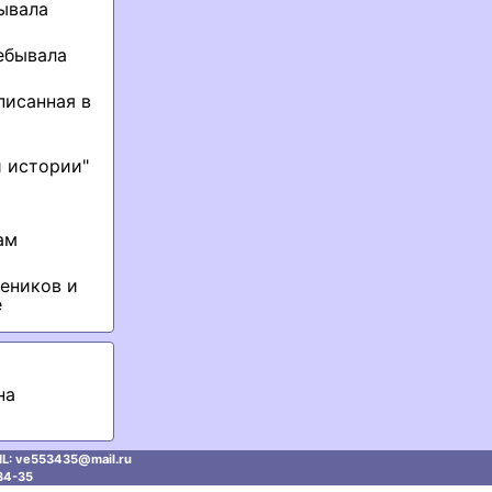
бывала
ебывала
писанная в
й истории"
ам
еников и
е
на
L: ve553435@mаil.ru
34-35