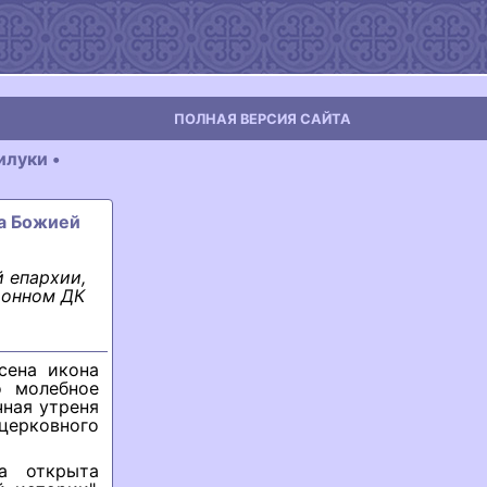
ПОЛНАЯ ВЕРСИЯ САЙТА
луки •
на Божией
 епархии,
йонном ДК
сена икона
о молебное
чная утреня
 церковного
а открыта