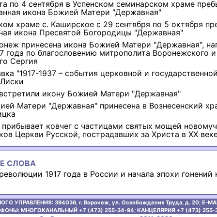
ста по 4 сентября в Успенском семинарском храме пре
анная икона Божией Матери "Державная"
ком храме с. Каширское с 29 сентября по 5 октября пр
ная икона Пресвятой Богородицы "Державная"
онеж принесена икона Божией Матери "Державная", на
17 года по благословению митрополита Воронежского и
го Сергия
вка "1917-1937 – события церковной и государственно
 Лиски
встретили икону Божией Матери "Державная"
ией Матери "Державная" принесена в Вознесенский хр
ицка
 прибывает ковчег с частицами святых мощей новомуч
ков Церкви Русской, пострадавших за Христа в ХХ век
Е СЛОВА
революции 1917 года в России и начала эпохи гонений 
ОГО УПРАВЛЕНИЯ:
394036, г. Воронеж, ул. Освобождения Труда, д. 20;
E-MAI
ФОНЫ: МНОГОКАНАЛЬНЫЙ +7 (473) 255-34-94;
КАНЦЕЛЯРИЯ +7 (473) 255-