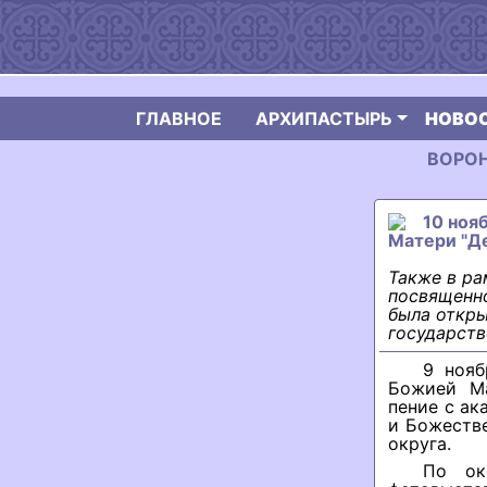
ГЛАВНОЕ
АРХИПАСТЫРЬ
НОВО
ВОРОН
10 ноя
Матери "Д
Также в ра
посвященно
была откры
государств
9 нояб
Божией Ма
пение с ак
и Божестве
округа.
По ок