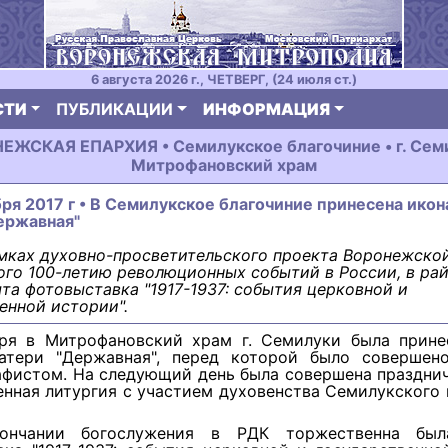
6 августа 2026 г., ЧЕТВЕРГ, (24 июля ст.)
СТИ
ПУБЛИКАЦИИ
ИНФОРМАЦИЯ
ЕЖСКАЯ ЕПАРХИЯ • Семилукское благочиние • г. Семи
Митрофановский храм
бря 2017 г • В Семилукское благочиние принесена ико
ержавная"
мках духовно-просветительского проекта Воронежской
го 100-летию революционных событий в России, в ра
та фотовыставка "1917-1937: события церковной и
енной истории".
ря в Митрофановский храм г. Семилуки была прине
тери "Державная", перед которой было совершен
афистом. На следующий день была совершена праздни
нная литургия с участием духовенства Семилукского
ончании богослужения в РДК торжественна был