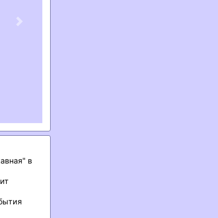
Next
авная" в
ит
обытия