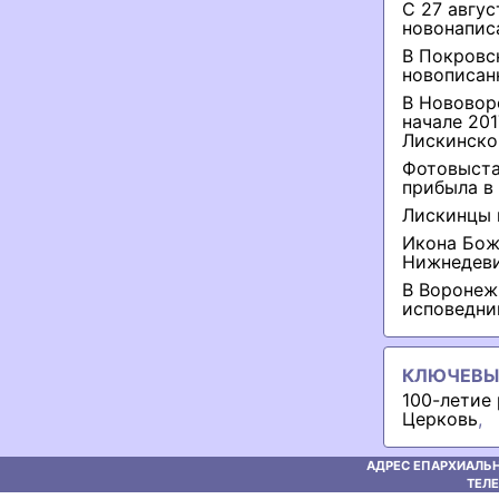
С 27 авгу
новонапис
В Покровс
новописан
В Нововор
начале 20
Лискинско
Фотовыста
прибыла в
Лискинцы 
Икона Бож
Нижнедев
В Воронеж
исповедни
КЛЮЧЕВЫ
100-летие 
Церковь
,
АДРЕС ЕПАРХИАЛЬН
ТЕЛЕ