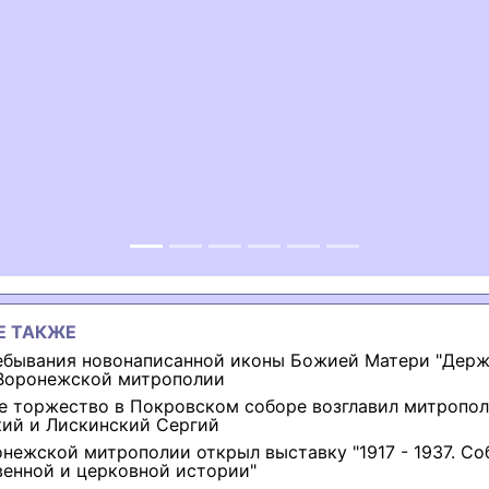
ous
Е ТАКЖЕ
ебывания новонаписанной иконы Божией Матери "Держ
Воронежской митрополии
е торжество в Покровском соборе возглавил митропол
ий и Лискинский Сергий
онежской митрополии открыл выставку "1917 - 1937. С
венной и церковной истории"