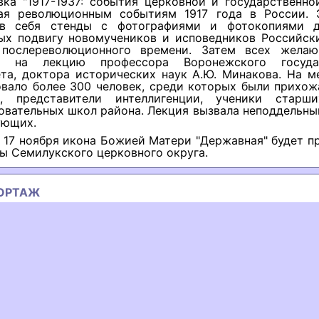
ка "1917-1937: события церковной и государственно
ая революционным событиям 1917 года в России. 
в себя стенды с фотографиями и фотокопиями д
ых подвигу новомучеников и исповедников Российски
послереволюционного времени. Затем всех жела
ли на лекцию профессора Воронежского государ
ета, доктора исторических наук А.Ю. Минакова. На м
овало более 300 человек, среди которых были прихож
я, представители интеллигенции, ученики старш
вательных школ района. Лекция вызвала неподдельны
ующих.
о 17 ноября икона Божией Матери "Державная" будет п
ы Семилукского церковного округа.
ОРТАЖ