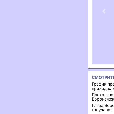
Previ
СМОТРИТ
График пр
приходах 
Пасхально
Воронежск
Глава Вор
государст