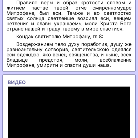
Правило веры и образ кротости словом и
житием пастве твоей, отче смиренномудре
Митрофане, был еси. Темже и во светлостех
святых солнца светлейше возсиял еси, венцем
нетления и славы украшаемь, моли Христа Бога
стране нашей и граду твоему в мире спастися.
Кондак святителю Митрофану, гл 8:
Воздержанием тело духу поработив, душу же
равноангельну сотворив, святительскою одеялся
еси одеждею, яко венец священства, и ныне, всех
Владыце предстоя, моли, всеблаженне
Митрофане, умирити и спасти души наша.
ВИДЕО