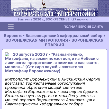
9 августа 2026 г., ВОСКРЕСЕНЬЕ, (27 июля ст.)
Toggle navigation
ПОЛНАЯ ВЕРСИЯ САЙТА
Воронеж • Благовещенский кафедральный собор •
ВОРОНЕЖСКАЯ МИТРОПОЛИЯ • ВОРОНЕЖСКАЯ
ЕПАРХИЯ
20 августа 2020 г • "Равноангельно,
Митрофане, на земли пожил еси, и на Небеси с
лики ангел предстоиши, с нимиже о нас, святе,
молися..." (Стихира службы святителю
Митрофану Воронежскому)
Митрополит Воронежский и Лискинский Сергий
возглавил торжественные богослужения
праздника обретения мощей святителя
Митрофана Воронежского - всенощное бдение,
Божественную литургию и молебен у честных
мощей первого Воронежского Архипастыря в
Благовещенском кафедральном соборе.