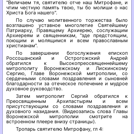
"Величаем тя, святителю отче наш Митрофане, и
чтим честную память твою, ты бо молиши о нас
Христа Бога нашего".
По случаю молитвенного торжества было
возглашено уставное многолетие Святейшему
Патриарху, Правящему Архиерею, сослужащим
Архиереям и священникам, "зде предстоящим,
поющим и молящимся и всем православным
христианам".
По завершении богослужения епископ
Россошанский и Острогожский Андрей
обратился к Высокопреосвященнейшему
митрополиту Воронежскому и Лискинскому
Сергию, Главе Воронежской митрополии, со
сердечными словами поздравления и сыновней
благодарности за отеческое попечение и мудрое
духовное руководство.
Затем митрополит Сергий обратился к
Преосвященным Архипастырям и всем
присутствующим со словами поздравления и
духовного назидания. (Видеозапись слова Главы
Воронежской митрополии смотрите на
встроенном плеере внизу страницы).
Тропарь святителю Митрофану, гл 4: