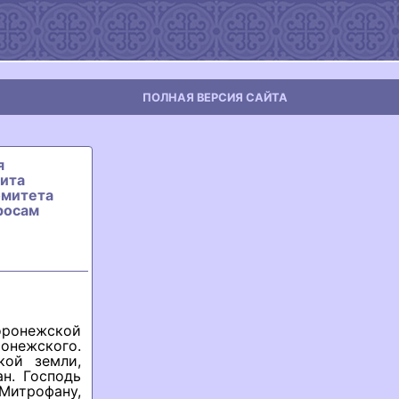
ПОЛНАЯ ВЕРСИЯ САЙТА
я
ита
омитета
росам
оронежской
онежского.
кой земли,
н. Господь
Митрофану,