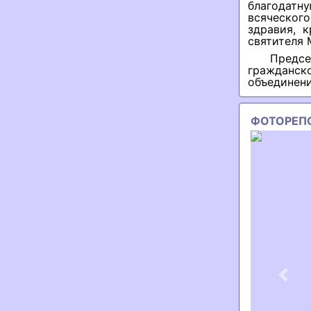
благодатн
всяческог
здравия, 
святителя 
Предс
гражданс
объединени
ФОТОРЕП
Previ