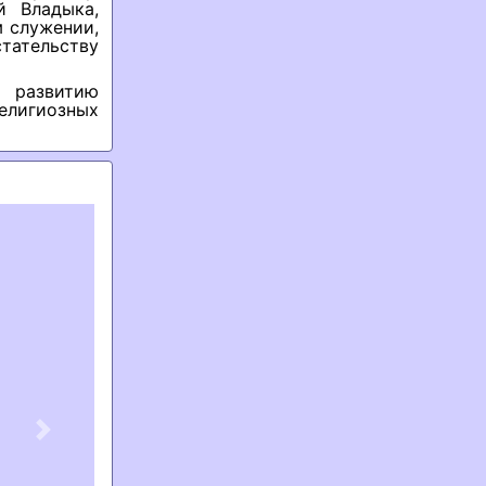
й Владыка,
 служении,
тательству
 развитию
лигиозных
Next