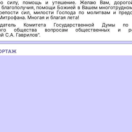
ую силу, помощь и утешение. Желаю Вам, дорого
о благополучия, помощи Божией в Вашем многотрудном
крепости сил, милости Господа по молитвам и предс
Митрофана. Многая и благая лета!
едатель Комитета Государственной Думы по
кого общества вопросам общественных и ре
й С.А. Гаврилов".
ОРТАЖ
ous