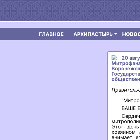
ГЛАВНОЕ
АРХИПАСТЫРЬ
НОВО
20 авг
Митрофана
Воронежск
Государст
обществен
Правительс
"Митро
ВАШЕ 
Сердеч
митрополи
Этот день
хозяином 
внимает е