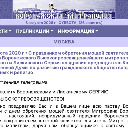
8 августа 2026 г., СУББОТА, (26 июля ст.)
СТИ
ПУБЛИКАЦИИ
ИНФОРМАЦИЯ
МОСКВА
уста 2020 г • С праздником обретения мощей святител
 Воронежского Высокопреосвященнейшего митропол
ого и Лискинского Сергия поздравил председатель К
венной Думы по развитию гражданского общества воп
ных и религио
твенная телеграмма.
политу Воронежскому и Лискинскому СЕРГИЮ
ВЫСОКОПРЕОСВЯЩЕНСТВО!
но поздравляю Вас и в Вашем лице всю паству В
и с днем обретения мощей святителя Митрофана Вор
 - настоящий, непридуманный праздник Воронежс
и покровителем которой является святитель Митрофа
го молитвам, даруя нам, обращающимся к святому 