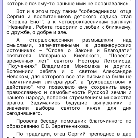
которые почему-то раньше ими не осознавались.
Вот и в этом году таким "собеседником" отца
Сергия и воспитанников детского садика стал
"Крошка Енот", а к четвероклассникам заглянул
"Незнайка". Ребята говорили о любви к ближнему,
о дружбе, о добре и зле.
А старшеклассники размышляли над
смыслами, запечатленными в древнерусских
источниках – "Слове о Законе и Благодати"
святителя Иллариона Киевского, "Повести
временных лет" святого Нестора Летописца,
"Поучениях" Владимира Мономаха и других.
Вспомнили ребята и о святом Александре
Невском, для которого все эти письмена были не
"памятниками литературы", а "руководством к
действию", что позволило ему сохранить веру
православную и самобытность Русской земли и
нашего народа, вопреки стремлениям множества
врагов. Задумались будущие выпускники о
значении выбора святого князя для дня
сегодняшнего.
Провела беседу помощник благочинного по
образованию С.В. Веретенникова.
По традиции, отец Сергий преподнес в дар