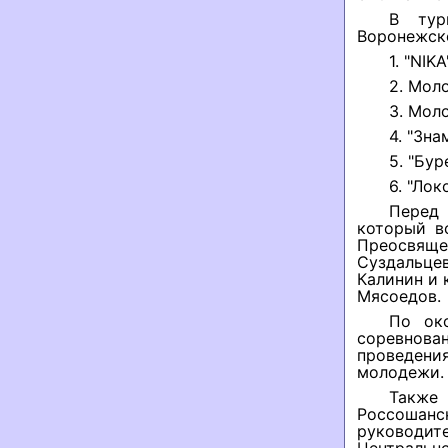
В тур
Воронежск
1. "NIK
2. Мол
3. Мол
4. "Зна
5. "Бу
6. "Ло
Перед
который в
Преосвяще
Суздальце
Калинин и 
Мясоедов.
По ок
соревнова
проведени
молодежи.
Также
Россошанс
руководи