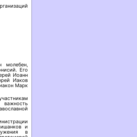
ганизаций
н молебен,
нисий. Его
ерей Иоанн
ерей Иаков
диакон Марк
участникам
л важность
авославной
нистрации
Мишанков и
лужения в