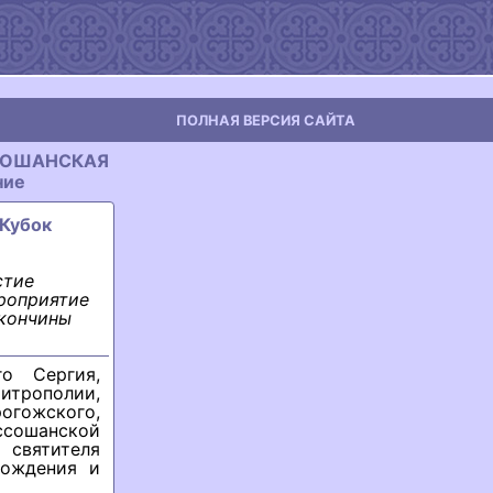
ПОЛНАЯ ВЕРСИЯ САЙТА
ССОШАНСКАЯ
ние
"Кубок
стие
роприятие
 кончины
о Сергия,
итрополии,
огожского,
ссошанской
святителя
рождения и