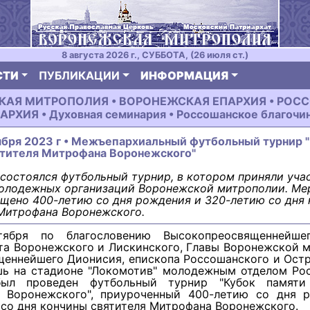
8 августа 2026 г., СУББОТА, (26 июля ст.)
СТИ
ПУБЛИКАЦИИ
ИНФОРМАЦИЯ
АЯ МИТРОПОЛИЯ • ВОРОНЕЖСКАЯ ЕПАРХИЯ • РО
АРХИЯ • Духовная семинария • Россошанское благочи
ября 2023 г • Межъепархиальный футбольный турнир 
ятителя Митрофана Воронежского"
состоялся футбольный турнир, в котором приняли уча
олодежных организаций Воронежской митрополии. Ме
щено 400-летию со дня рождения и 320-летию со дня
Митрофана Воронежского.
тября по благословению Высокопреосвященнейшег
та Воронежского и Лискинского, Главы Воронежской м
щеннейшего Дионисия, епископа Россошанского и Остр
ошь на стадионе "Локомотив" молодежным отделом Ро
был проведен футбольный турнир "Кубок памяти 
 Воронежского", приуроченный 400-летию со дня 
со дня кончины святителя Митрофана Воронежского.