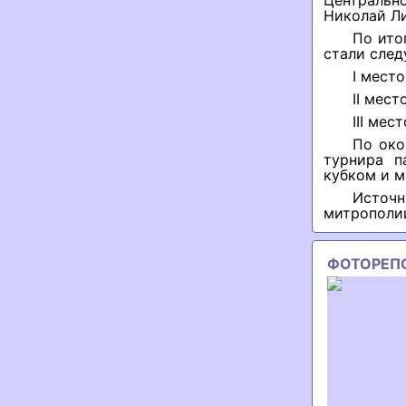
Центральн
Николай Л
По ито
стали сле
I место
II мес
III мес
По око
турнира п
кубком и м
Источн
митрополи
ФОТОРЕП