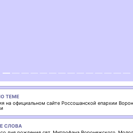
ous
О ТЕМЕ
я на официальном сайте Россошанской епархии Воро
ии
Е СЛОВА
 со дня рождения свт. Митрофана Воронежского
,
Моло