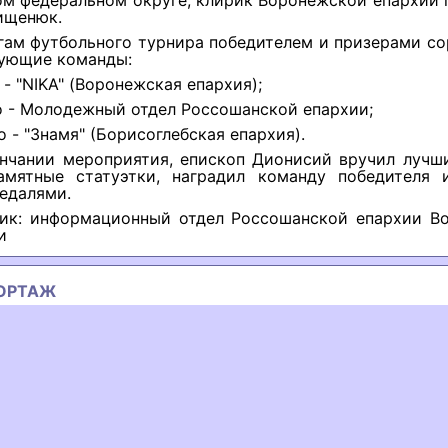
ом федеральном округе, клирик Воронежской епархии 
ищенюк.
гам футбольного турнира победителем и призерами с
дующие команды:
 - "NIKA" (Воронежская епархия);
то - Молодежный отдел Россошанской епархии;
то - "Знамя" (Борисоглебская епархия).
нчании мероприятия, епископ Дионисий вручил лучш
амятные статуэтки, наградил команду победителя 
едалями.
ик: информационный отдел Россошанской епархии В
и
ОРТАЖ