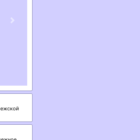
Next
нежской
дежное