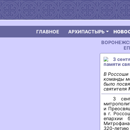
ГЛАВНОЕ
АРХИПАСТЫРЬ
НОВО
ВОРОНЕЖСК
ЕП
3 сент
памяти св
В Россоши 
команды м
было посвя
святителя 
3 сен
митрополи
и Преосвя
в г. Росс
епархии 
Митрофана
320-летию 