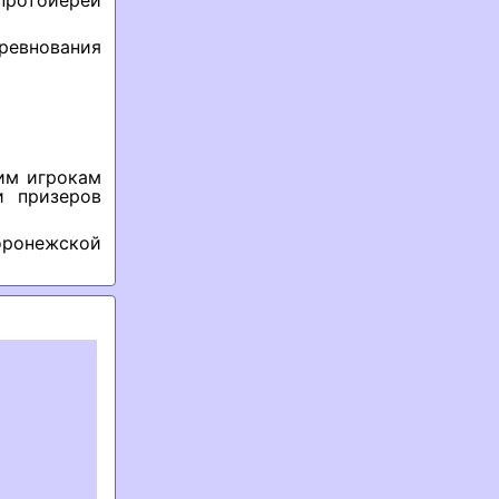
протоиерей
оревнования
им игрокам
и призеров
оронежской