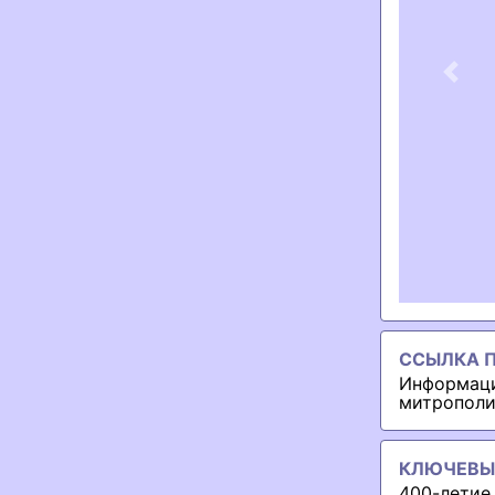
Previ
ССЫЛКА П
Информаци
митропол
КЛЮЧЕВЫ
400-летие