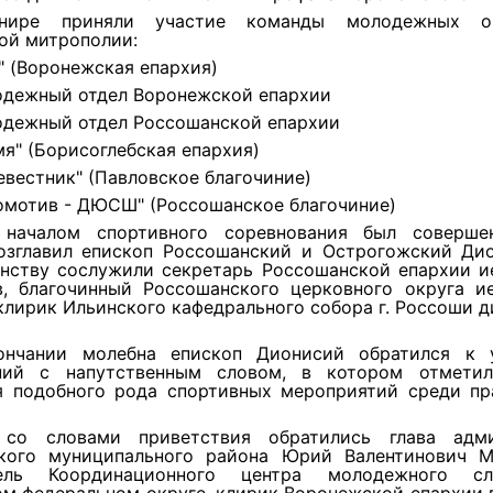
нире приняли участие команды молодежных ор
ой митрополии:
A" (Воронежская епархия)
одежный отдел Воронежской епархии
одежный отдел Россошанской епархии
мя" (Борисоглебская епархия)
ревестник" (Павловское благочиние)
комотив - ДЮСШ" (Россошанское благочиние)
 началом спортивного соревнования был соверше
озглавил епископ Россошанский и Острогожский Дио
нству сослужили секретарь Россошанской епархии и
в, благочинный Россошанского церковного округа и
клирик Ильинского кафедрального собора г. Россоши 
ончании молебна епископ Дионисий обратился к 
ний с напутственным словом, в котором отмети
я подобного рода спортивных мероприятий среди пр
 со словами приветствия обратились глава адми
кого муниципального района Юрий Валентинович 
тель Координационного центра молодежного с