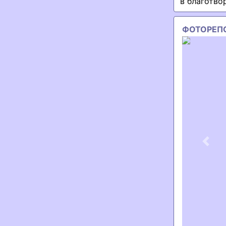
в благотво
ФОТОРЕП
Previ