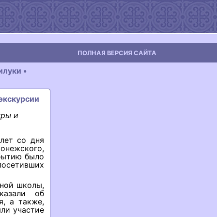
ПОЛНАЯ ВЕРСИЯ САЙТА
луки •
-экскурсии
уры и
лет со дня
онежского,
бытию было
посетивших
сной школы,
казали об
, а также,
яли участие