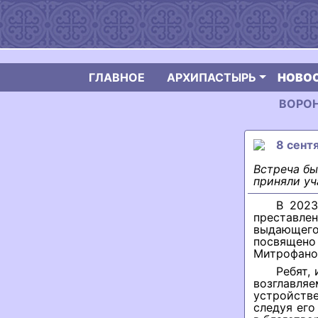
ГЛАВНОЕ
АРХИПАСТЫРЬ
НОВО
ВОРОН
8 сент
Встреча бы
приняли уч
В 2023
преставле
выдающего
посвящено
Митрофанов
Ребят,
возглавл
устройств
следуя его