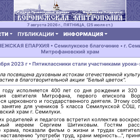
7 августа 2026 г., ПЯТНИЦА, (25 июля ст.)
СТИ
ПУБЛИКАЦИИ
ИНФОРМАЦИЯ
ЕЖСКАЯ ЕПАРХИЯ • Семилукское благочиние • г. Семи
Митрофановский храм
ября 2023 г • Пятиклассники стали участниками урока
ла посвящена духовным истокам отечественной культ
астие в благотворительной акции "Белый цветок".
 году исполняется 400 лет со дня рождения и 320 
ния святителя Митрофана, первого епископа Вор
ся церковного и государственного деятеля. Этому со
 занятие для учеников 5 класса Семилукской СОШ, 
ский храм г. Семилуки.
 их родителей и педагогов встретил коллектив воскре
яемый иереем Сергием Шитиковым. Гостям расс
е храма, показали фильм о жизни и трудах святителя
 наставлению "употреби труд, храни мерность…", прин