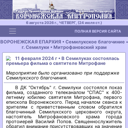
6 августа 2026 г., ЧЕТВЕРГ, (24 июля ст.)
Toggle navigation
ПОЛНАЯ ВЕРСИЯ САЙТА
ВОРОНЕЖСКАЯ ЕПАРХИЯ • Семилукское благочиние •
г. Семилуки • Митрофановский храм
11 февраля 2024 г • В Семилуках состоялась
премьера фильма о святителе Митрофане
Мероприятие было организовано при поддержке
Семилукского благочиния.
В ДК "Октябрь" г. Семилуки состоялся показ
фильма, созданного телеканалом "СПАС" к 400-
летнему юбилею святителя Митрофана, первого
епископа Воронежского. Перед началом сеанса к
зрителям с приветственным словом обратился
благочинный Семилукского церковного округа,
настоятель Митрофановского храма города
протоиерей Василий Попов. Священнослужитель
обратил внимание присутствовавших на значение