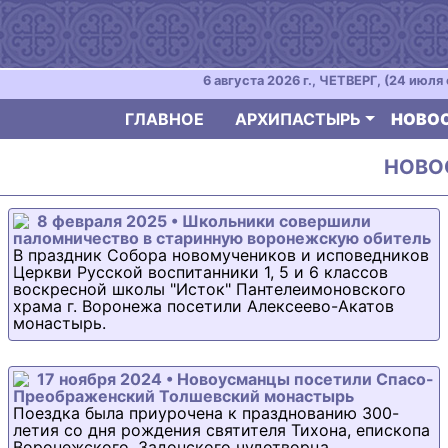
6 августа 2026 г., ЧЕТВЕРГ, (24 июля 
ГЛАВНОЕ
АРХИПАСТЫРЬ
НОВО
НОВОС
8 февраля 2025 • Школьники совершили
паломничество в старинную воронежскую обитель
В праздник Собора новомучеников и исповедников
Церкви Русской воспитанники 1, 5 и 6 классов
воскресной школы "Исток" Пантелеимоновского
храма г. Воронежа посетили Алексеево-Акатов
монастырь.
17 ноября 2024 • Новоусманцы посетили Спасо-
Преображенский Толшевский монастырь
Поездка была приурочена к празднованию 300-
летия со дня рождения святителя Тихона, епископа
Воронежского, Задонского чудотворца.