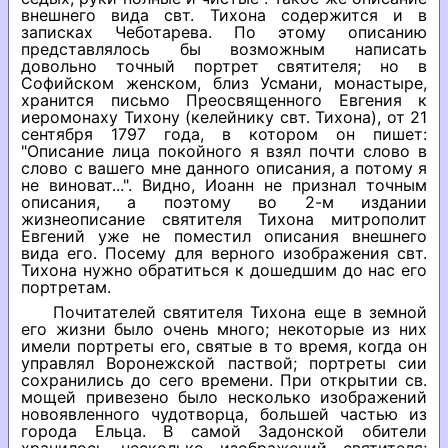
внешнего вида свт. Тихона содержится и в
записках Чеботарева. По этому описанию
представлялось бы возможным написать
довольно точный портрет святителя; но в
Софийском женском, близ Усмани, монастыре,
хранится письмо Преосвященного Евгения к
иеромонаху Тихону (келейнику свт. Тихона), от 21
сентября 1797 года, в котором он пишет:
"Описание лица покойного я взял почти слово в
слово с вашего мне данного описания, а потому я
не виноват...". Видно, Иоанн не признал точным
описания, а поэтому во 2-м издании
жизнеописание святителя Тихона митрополит
Евгений уже не поместил описания внешнего
вида его. Посему для верного изображения свт.
Тихона нужно обратиться к дошедшим до нас его
портретам.
Почитателей святителя Тихона еще в земной
его жизни было очень много; некоторые из них
имели портреты его, святые в то время, когда он
управлял Воронежской паствой; портреты сии
сохранились до сего времени. При открытии св.
мощей привезено было несколько изображений
новоявленного чудотворца, большей частью из
города Ельца. В самой Задонской обители