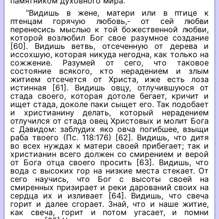
памятником духовного мира.
"Видишь в жене, матери или в птице к
птенцам горячую любовь,- от сей любви
перенесись мыслью к той божественной любви,
которой возлюбил Бог свое разумное создание
[60]. Видишь ветвь, отсеченную от дерева и
иссохшую, которая никуда негодна, как только на
сожжение. Разумей от сего, что таковое
состояние всякого, кто нерадением и злым
житием отсечется от Христа, иже есть лоза
истинная [61]. Видишь овцу, отлучившуюся от
стада своего, которая дотоле бегает, кричит и
ищет стада, доколе паки сыщет его. Так подобает
и христианину делать, который нерадением
отлучился от стада овец Христовых и молит Бога
с Давидом: заблудих яко овча погибшее, взыщи
раба твоего (Пс. 118:176) [62]. Видишь, что дитя
во всех нуждах к матери своей прибегает; так и
христианин всего должен со смирением и верой
от Бога отца своего просить [63]. Видишь, что
вода с высоких гор на низкие места стекает. От
сего научись, что Бог с высоты своей на
смиренных призирает и реки дарований своих на
сердца их и изливает [64]. Видишь, что свеча
горит и далее сгорает. Знай, что и наше житие,
как свеча, горит и потом угасает, и помни