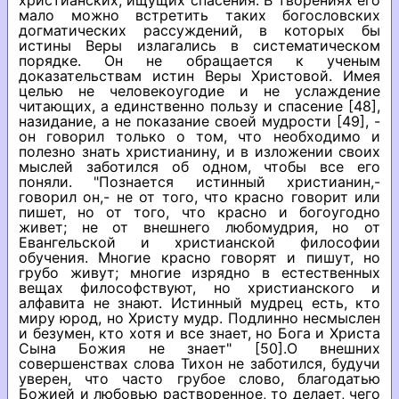
христианских, ищущих спасения. В творениях его
мало можно встретить таких богословских
догматических рассуждений, в которых бы
истины Веры излагались в систематическом
порядке. Он не обращается к ученым
доказательствам истин Веры Христовой. Имея
целью не человекоугодие и не услаждение
читающих, а единственно пользу и спасение [48],
назидание, а не показание своей мудрости [49], -
он говорил только о том, что необходимо и
полезно знать христианину, и в изложении своих
мыслей заботился об одном, чтобы все его
поняли. "Познается истинный христианин,-
говорил он,- не от того, что красно говорит или
пишет, но от того, что красно и богоугодно
живет; не от внешнего любомудрия, но от
Евангельской и христианской философии
обучения. Многие красно говорят и пишут, но
грубо живут; многие изрядно в естественных
вещах философствуют, но христианского и
алфавита не знают. Истинный мудрец есть, кто
миру юрод, но Христу мудр. Подлинно несмыслен
и безумен, кто хотя и все знает, но Бога и Христа
Сына Божия не знает" [50].О внешних
совершенствах слова Тихон не заботился, будучи
уверен, что часто грубое слово, благодатью
Божией и любовью растворенное, то делает, чего