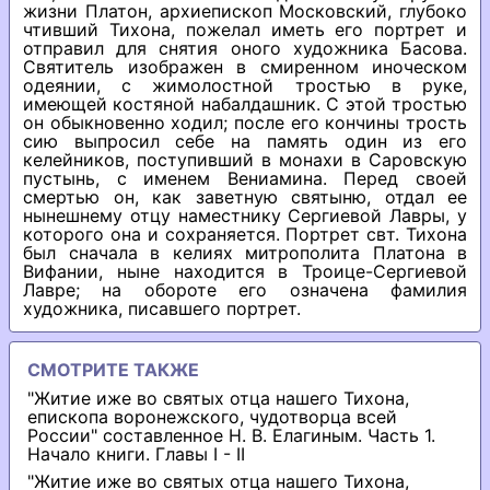
жизни Платон, архиепископ Московский, глубоко
чтивший Тихона, пожелал иметь его портрет и
отправил для снятия оного художника Басова.
Святитель изображен в смиренном иноческом
одеянии, с жимолостной тростью в руке,
имеющей костяной набалдашник. С этой тростью
он обыкновенно ходил; после его кончины трость
сию выпросил себе на память один из его
келейников, поступивший в монахи в Саровскую
пустынь, с именем Вениамина. Перед своей
смертью он, как заветную святыню, отдал ее
нынешнему отцу наместнику Сергиевой Лавры, у
которого она и сохраняется. Портрет свт. Тихона
был сначала в келиях митрополита Платона в
Вифании, ныне находится в Троице-Сергиевой
Лавре; на обороте его означена фамилия
художника, писавшего портрет.
СМОТРИТЕ ТАКЖЕ
"Житие иже во святых отца нашего Тихона,
епископа воронежского, чудотворца всей
России" составленное Н. В. Елагиным. Часть 1.
Начало книги. Главы I - II
"Житие иже во святых отца нашего Тихона,