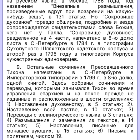
на русском языке, в Москве, 1786 года, под
названием "Внезапные размышления,
произведенные вдруг при воззрении на какую-
нибудь вещь", в 131 статье. Но "Сокровище
духовное" гораздо обширнее, подробнее и везде
сопровождается свидетельствами слова Божия,
чего нет у Галла. "Сокровище духовное",
разделенное на 4 части, напечатано в 8-ю долю
листа в С.-Петербурге в 1784 г. в типографии
Сухопутного Шляхетского кадетского корпуса и
второй раз в 1796 году в типографии Корпуса
чужестранных единоверцев.
9. Остальные сочинения Преосвященного
Тихона напечатаны в С.-Петербурге в
Императорской типографии в 1799 г., в 8-ю долю,
одной книгой. Здесь собраны сочинения и
переводы, которыми занимался Тихон во время
управления епархией и на покое, прежде не
изданные и расположенные в шести отделениях:
1) Наставление духовенству, в 5 статьях; 2).
Наставление всей пастве, в 10 статьях; 3)
Переводы с эллиногреческого языка, в 3 статьях;
4) Размышления и замечания из текстов, в 14
статьях; 5) Наставления, писанные для
монашествующих, в 15 статьях; 6) Письма к
приятелям, числом 19.