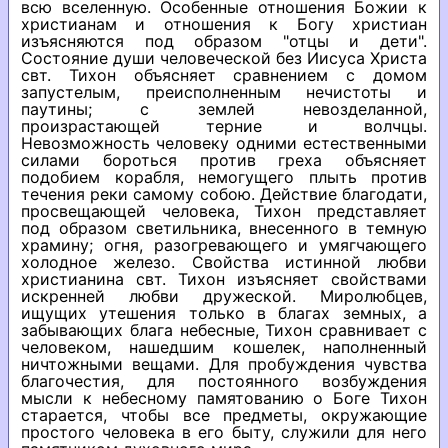
всю вселенную. Особенные отношения Божии к
христианам и отношения к Богу христиан
изъясняются под образом "отцы и дети".
Состояние души человеческой без Иисуса Христа
свт. Тихон объясняет сравнением с домом
запустелым, преисполненным нечистоты и
паутины; с землей невозделанной,
произрастающей терние и волчцы.
Невозможность человеку одними естественными
силами бороться против греха объясняет
подобием корабля, немогущего плыть против
течения реки самому собою. Действие благодати,
просвещающей человека, Тихон представляет
под образом светильника, внесенного в темную
храмину; огня, разогревающего и умягчающего
холодное железо. Свойства истинной любви
христианина свт. Тихон изъясняет свойствами
искренней любви дружеской. Миролюбцев,
ищущих утешения только в благах земных, а
забывающих блага небесные, Тихон сравнивает с
человеком, нашедшим кошелек, наполненный
ничтожными вещами. Для пробуждения чувства
благочестия, для постоянного возбуждения
мысли к небесному памятованию о Боге Тихон
старается, чтобы все предметы, окружающие
простого человека в его быту, служили для него