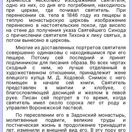
хранилось несколько изображений святителя;
одно из них, со дня его погребения, находилось
при церкви, где почивал святитель. При
перенесении св. тела в 1846 году из пещеры в
теплую монастырскую церковь изображение
перенесено в настоятельские покои, где висело
на стене до получения указа Святейшего Синода
о причислении святителя Тихона к лику святых, а
потом вынесено в церковь.
Многие из доставленных портретов святителя
совершенно одинаковы с находившимся при его
пещере. Потому сей последний и принят
подлинником для писания образа. Во всех чертах
сходный с ним, но лучше отделанный в
художественном отношении, принадлежит жене
елецкого купца М. Д. Ходовой. Снимок с него
помещен в начале сей книги. Святитель
представлен в мантии и клобуке, с
благословляющей десницей и жезлом в левой
руке. Писан сей портрет в то время, когда
святитель имел около сорока лет от роду и
управлял Воронежской паствой.
По переселении его в Задонский монастырь,
молитвенные подвиги, великие труды и
постническая жизнь в продолжение тринадцати
лет, изменили и внешний вид его. В эту пору его