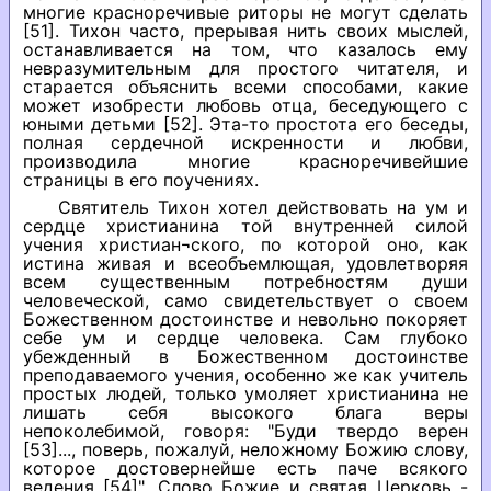
многие красноречивые риторы не могут сделать
[51]. Тихон часто, прерывая нить своих мыслей,
останавливается на том, что казалось ему
невразумительным для простого читателя, и
старается объяснить всеми способами, какие
может изобрести любовь отца, беседующего с
юными детьми [52]. Эта-то простота его беседы,
полная сердечной искренности и любви,
производила многие красноречивейшие
страницы в его поучениях.
Святитель Тихон хотел действовать на ум и
сердце христианина той внутренней силой
учения христиан¬ского, по которой оно, как
истина живая и всеобъемлющая, удовлетворяя
всем существенным потребностям души
человеческой, само свидетельствует о своем
Божественном достоинстве и невольно покоряет
себе ум и сердце человека. Сам глубоко
убежденный в Божественном достоинстве
преподаваемого учения, особенно же как учитель
простых людей, только умоляет христианина не
лишать себя высокого блага веры
непоколебимой, говоря: "Буди твердо верен
[53]..., поверь, пожалуй, неложному Божию слову,
которое достовернейше есть паче всякого
ведения [54]". Слово Божие и святая Церковь -