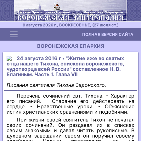
9 августа 2026 г., ВОСКРЕСЕНЬЕ, (27 июля ст.)
Toggle navigation
ПОЛНАЯ ВЕРСИЯ САЙТА
ВОРОНЕЖСКАЯ ЕПАРХИЯ
24 августа 2016 г • "Житие иже во святых
отца нашего Тихона, епископа воронежского,
чудотворца всей России" составленное Н. В.
Елагиным. Часть 1. Глава VII
Писания святителя Тихона Задонского.
Перечень сочинений свт. Тихона. - Характер
его писаний. - Старание его действовать на
сердце. - Нравственные уроки. - Объяснение
истин христианских сравнениями и подобиями.
При жизни своей святитель Тихон не печатал
своих сочинений. Он раздавал их в списках
своим знакомым и давал читать рукописные. В
духовном завещании своем он поручил своему