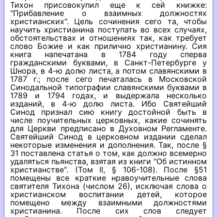
Тихон присовокупил еще к сей книжке:
"Прибавление о взаимных должностях
христианских". Цель сочинения сего та, чтобы
научить христианина поступать во всех случаях,
обстоятельствах и отношениях так, как требует
слово Божие и как прилично христианину. Сия
книга напечатана в 1784 году сперва
гражданскими буквами, в Санкт-Петербурге у
Шнора, в 4-ю долю листа, а потом славянскими в
1787 г.; после сего печаталась в Московской
Синодальной типографии славянскими буквами в
1789 и 1794 годах, и выдержала несколько
изданий, в 4-ю долю листа. Ибо Святейший
Синод признал сию книгу достойной быть в
числе поучительных церковных, какие сочинять
для Церкви предписано в Духовном Регламенте.
Святейший Синод в церковном издании сделал
некоторые изменения и дополнения. Так, после §
31 поставлена статья о том, как должно всемерно
удаляться пьянства, взятая из книги "Об истинном
христианстве". (Том II, § 106-108). После §51
помещены все краткие нравоучительные слова
святителя Тихона (числом 26), исключая слова о
христианском воспитании детей, которое
помещено между взаимными должностями
христианина. После сих слов следует