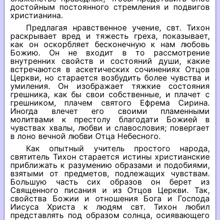
достойным постоянного стремления и подвигов
христианина.
Предлагая нравственное учение, свт. Тихон
раскрывает вред и тяжесть греха, показывает,
как он оскорбляет бесконечную к нам любовь
Божию. Он не входит в то рассмотрение
внутренних свойств и состояний души, какие
встречаются в аскетических сочинениях Отцов
Церкви, но старается возбудить более чувства и
умиления. Он изображает тяжкие состояния
грешника, как бы свои собственные, и плачет с
грешником, плачем святого Ефрема Сирина.
Иногда влечет его своими пламенными
молитвами к престолу благодати Божией в
чувствах хвалы, любви и славословия; повергает
в лоно вечной любви Отца Небесного.
Как опытный учитель простого народа,
святитель Тихон старается истины христианские
приближать к разумению образами и подобиями,
взятыми от предметов, подлежащих чувствам.
Большую часть сих образов он берет из
Священного писания и из Отцов Церкви. Так,
свойства Божии и отношения Бога и Господа
Иисуса Христа к людям свт. Тихон любил
представлять под образом солнца, осиявающего