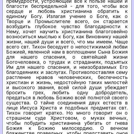
премудрости, устрояющей все к пользе нашей и
благости беспредельной - для того, чтобы все
сердце и любовь христианина обратить к
единому Богу. Излагая учение о Боге, как о
Творце и Промыслителе всего, он старается
возбудить глубокое чувство благодарности к
Нему, хочет научить христианина благоговейно
возноситься мыслью к Богу, как Виновнику нашей
жизни, нашей души и всего, что мы имеем. Чаще
всего свт. Тихон беседует о непостижимой любви
Божией, явленной нам в воплощении Сына Божия
для нашего спасения, о святейшей жизни
Богочеловека, о трудах и страданиях, подъятых
Им для нашего спасения, и неизобразимых Его
благодеяниях и заслугах. Противопоставляя сему
растление нравов человеческих, беспечность
христиан и жизнь, недостойную таких милостей
и высокого звания, всей силой души убеждает
бросить грех, любить одну добродетель,
предаться в любовь Божию всей полнотой своего
существа. О тайне соединения двух естеств в
лице Иисуса Христа и подобных предметах свт.
Тихон говорит кратко. Но много говорит он о
страшном суде Христовом, о муках вечных,
чтобы побудить христианина убегать от гнева
Божия к Божию милосердию. О вечном
блаженстве праведных, чтобы представить оное