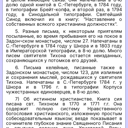
долю одной книгой в С.-Петербурге, в 1784 году,
в типографии Брейт-копфа, и второй раз, в 1794
году, в Синодальной типографии. Святейший
Синод включил их в книгу: "Наставление о
собственных всякого христианина должностях".
5. Разные письма, к некоторым приятелям
посыланные, во время пребывания его на покое в
Задон¬ском монастыре, числом 27. Напечатаны в
С.-Петербурге в 1784 году у Шнора и в 1803 году
в Императорской типографии, в 8-ю долю. Много
писем святителя Тихона остается неизданных,
сохраняющихся у потомков его друзей.
6. Письма келейные, писанные также в
Задонском монастыре, числом 123, для излияния
и сохранения мыслей, рождавшихся у святителя
Тихона. Напечатаны в С.-Петербурге 1784 г. у
Шнора и в 1796 г. в типографии Корпуса
чужестранных единоверцев, в 8-ю долю.
7) Об истинном христианстве. Книга сия
писана свт. Тихоном в 1770 и 1771 г.г. Она
содержит полную систему Нравственного
богословия христианского, изложенную простым
собеседовательным языком; везде показывает в
сочинителе глубокое знание Священного Писания