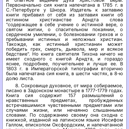
и опытное ведение духа Христовой Веры.
Первоначально сия книга напечатана в 1785 г. в
С.-Петербурге у Шнора. Издатель к заглавию
книги прибавил от себя из заглавия книги об
истинном христианстве Арндта слова
"содержащее в себе учение о истинной вере, о
святом житии, о спасительном покаянии, о
сердечном умилении, о болезновании грехов и о
пребывании истинных и неложных христиан.
Такожде, как истинный христианин может
победить грех, смерть, дьявола, мир и всякое
бедствие". Но книга святителя Тихона ничего не
имеет сходного с книгой Арндта, и гораздо
яснее, подробнее, поучительнее и лучше ее. В
1803 г. в Императорской типографии вторично
была напечатана сия книга, в шести частях, в 8-ю
долю листа.
8. Сокровище духовное, от мира собираемое,
писано в Задонском монастыре в 1777-1779 годах.
Книга сия содержит 157 размышлений о
нравственных предметах, пробужденных
встречавшимися чувственными предметами или
случаями жизни, или нечаянно слышанными
словами. По содержанию своему она сходна с
книжкой, изданной на латинском языке Иосифом
Галлом, епископом Оксфордским, и напечатанной