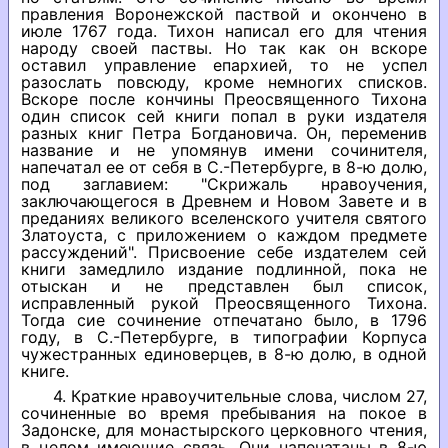
правления Воронежской паствой и окончено в
июле 1767 года. Тихон написал его для чтения
народу своей паствы. Но так как он вскоре
оставил управление епархией, то не успел
разослать повсюду, кроме немногих списков.
Вскоре после кончины Преосвященного Тихона
один список сей книги попал в руки издателя
разных книг Петра Богдановича. Он, переменив
название и не упомянув имени сочинителя,
напечатал ее от себя в С.-Петербурге, в 8-ю долю,
под заглавием: "Скрижаль нравоучения,
заключающегося в Древнем и Новом Завете и в
преданиях великого вселенского учителя святого
Златоуста, с приложением о каждом предмете
рассуждений". Присвоение себе издателем сей
книги замедлило издание подлинной, пока не
отыскан и не представлен был список,
исправленный рукой Преосвященного Тихона.
Тогда сие сочинение отпечатано было, в 1796
году, в С.-Петербурге, в типографии Корпуса
чужестранных единоверцев, в 8-ю долю, в одной
книге.
4. Краткие нравоучительные слова, числом 27,
сочиненные во время пребывания на покое в
Задонске, для монастырского церковного чтения,
в целом имеющие связь. Они напечатаны в 8-ю