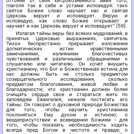
отгоняй от себя хитрокозненного змия того,
глаголя так в себе и устами исповедуя: тако
святое Божие слово научает нас и святая
Церковь верует и исповедует. Верую и
исповедую, как слово Божие открывает и
научает и как Церковь верует и исповедует" [59].
Излагая тайны веры без всяких мудрований, в
принятых Церковью выражениях, святитель
Тихон беспрестанно прерывает изложение
догматических истин нравственными
замечаниями, излиянием благочестивых
чувствований и различными обращениями к
слушателю или читателю. Он хочет внушить
христианину, что Бог и Божественная истина для
нас должны быть не столько предметом
созерцательного исследования, сколько
предметом благоговения, живой любви и
благодарности; что христианин должен более
очищать сердце свое и стараться жить по
заповедям Евангелия, нежели постигать его
тайны. Он говорит о духовной природе Божества
для того, чтобы научить христианина
поклоняться Ему духом и истиною; о
вездеприсутствии и всеведении Божием - для
того, чтобы показать необходимость ходить
всегда пред Богом в чистоте и правде; о