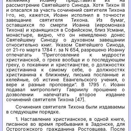
келейнику Иоанну представить их на
рассмотрение Святейшего Синода. Хотя Тихон III
и опасался за участь сочинений святителя Тихона
I-го, но, кажется, Иоанн исполнил в точности
завещание святителя Тихона. Из бумаг,
оставшихся по смерти Иоанна (иеромонаха
Тихона) и хранящихся в Софийском, близ Усмани,
монастыре, видно, что он немедленно донес
Святейшему Синоду о духовном завещании
относительно книг. Указом Святейшего Синода,
от 21-го марта 1784 г. за N 654, разрешено Иоанну
отпечатать "Приготовление к мудрости
христианской, о грехе вообще и о последующем
греху, о покаянии и христианстве, о должностях
христианина к самому себе, о должностях
христианина к ближнему, письма посланные и
келейные, об истине Евангельского учения, о
вере и разные проповеди". В 1795 г. Иоанн
подавал митрополиту Гавриилу прошение о
дозволении напечатать второе издание
сочинений святителя Тихона [47].
Сочинения святителя Тихона были издаваемы
в следующем порядке.
1. Наставление христианское, в одной книге,
писанное во время пребывания в Задонске, для
Острогожского гражданина Ростовцева. После