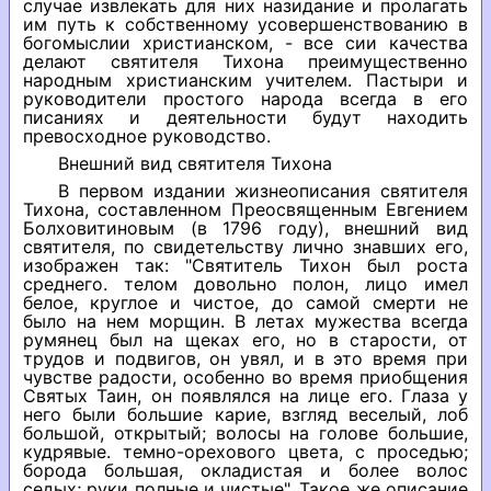
случае извлекать для них назидание и пролагать
им путь к собственному усовершенствованию в
богомыслии христианском, - все сии качества
делают святителя Тихона преимущественно
народным христианским учителем. Пастыри и
руководители простого народа всегда в его
писаниях и деятельности будут находить
превосходное руководство.
Внешний вид святителя Тихона
В первом издании жизнеописания святителя
Тихона, составленном Преосвященным Евгением
Болховитиновым (в 1796 году), внешний вид
святителя, по свидетельству лично знавших его,
изображен так: "Святитель Тихон был роста
среднего. телом довольно полон, лицо имел
белое, круглое и чистое, до самой смерти не
было на нем морщин. В летах мужества всегда
румянец был на щеках его, но в старости, от
трудов и подвигов, он увял, и в это время при
чувстве радости, особенно во время приобщения
Святых Таин, он появлялся на лице его. Глаза у
него были большие карие, взгляд веселый, лоб
большой, открытый; волосы на голове большие,
кудрявые. темно-орехового цвета, с проседью;
борода большая, окладистая и более волос
седых; руки полные и чистые". Такое же описание