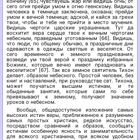
кончину [65].Чувствуешь жар или видишь огнь; от
сего огня прейди умом к огню геенскому. Видишь
человека в темнице заключена, окована; прейди
умом к вечной темнице; адской, и кайся за грехи
твои, чтобы и тебе не прийти в место мучения.
Видишь чертоги царские украшенные. Тут да
восхитит вера сердце твое к вечным чертогам
небесным, праведным уготованным [66]. Видишь,
что люди, по общему обычаю, в праздничные дни
одеваются в одежды светлые и веселятся. От
сего временного и земного празднования,
возведи ум твой верой к празднику избранных
Божиих, которые вечно имеют праздновать и
веселитися" [67]. Так все земное святитель Тихон
делает. образом небесного. Простой человек, без
книг и наставлений, при руководстве свт. Тихона,
может поучаться высшим истинам, и те
обыденные занятия, которые сами по себе
привязывают к земному, получают значение
уроков о небесном.
Вообще, общедоступное изложение самых
высоких истин веры, приближенное к разумению
самых простых христиан, редкое искусство,
посредством сравнений и образов, сообщать
истинам особенную ясность и занимательность
для всякого христианина, при всяком удобном