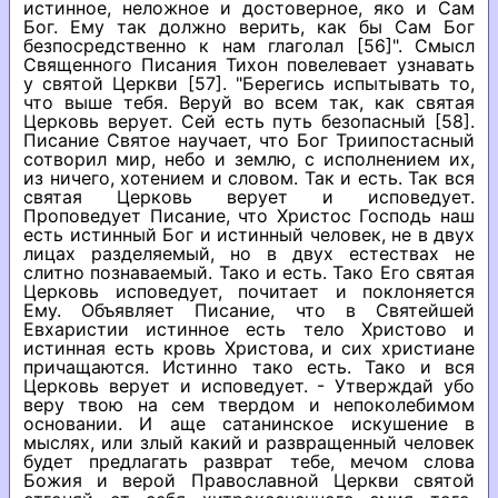
истинное, неложное и достоверное, яко и Сам
Бог. Ему так должно верить, как бы Сам Бог
безпосредственно к нам глаголал [56]". Смысл
Священного Писания Тихон повелевает узнавать
у святой Церкви [57]. "Берегись испытывать то,
что выше тебя. Веруй во всем так, как святая
Церковь верует. Сей есть путь безопасный [58].
Писание Святое научает, что Бог Триипостасный
сотворил мир, небо и землю, с исполнением их,
из ничего, хотением и словом. Так и есть. Так вся
святая Церковь верует и исповедует.
Проповедует Писание, что Христос Господь наш
есть истинный Бог и истинный человек, не в двух
лицах разделяемый, но в двух естествах не
слитно познаваемый. Тако и есть. Тако Его святая
Церковь исповедует, почитает и поклоняется
Ему. Объявляет Писание, что в Святейшей
Евхаристии истинное есть тело Христово и
истинная есть кровь Христова, и сих христиане
причащаются. Истинно тако есть. Тако и вся
Церковь верует и исповедует. - Утверждай убо
веру твою на сем твердом и непоколебимом
основании. И аще сатанинское искушение в
мыслях, или злый какий и развращенный человек
будет предлагать разврат тебе, мечом слова
Божия и верой Православной Церкви святой