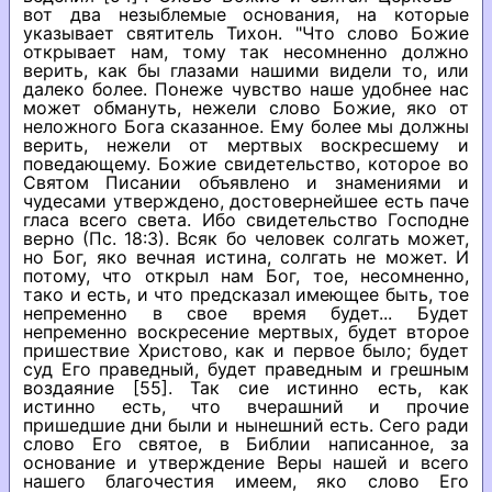
вот два незыблемые основания, на которые
указывает святитель Тихон. "Что слово Божие
открывает нам, тому так несомненно должно
верить, как бы глазами нашими видели то, или
далеко более. Понеже чувство наше удобнее нас
может обмануть, нежели слово Божие, яко от
неложного Бога сказанное. Ему более мы должны
верить, нежели от мертвых воскресшему и
поведающему. Божие свидетельство, которое во
Святом Писании объявлено и знамениями и
чудесами утверждено, достовернейшее есть паче
гласа всего света. Ибо свидетельство Господне
верно (Пс. 18:3). Всяк бо человек солгать может,
но Бог, яко вечная истина, солгать не может. И
потому, что открыл нам Бог, тое, несомненно,
тако и есть, и что предсказал имеющее быть, тое
непременно в свое время будет... Будет
непременно воскресение мертвых, будет второе
пришествие Христово, как и первое было; будет
суд Его праведный, будет праведным и грешным
воздаяние [55]. Так сие истинно есть, как
истинно есть, что вчерашний и прочие
пришедшие дни были и нынешний есть. Сего ради
слово Его святое, в Библии написанное, за
основание и утверждение Веры нашей и всего
нашего благочестия имеем, яко слово Его