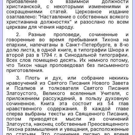
прибавление о взаимной должности
христианской, с некоторыми изменениями и
сокращениями статей. Церковное издание
озаглавлено: "Наставление о собственных всякого
христианина должностях" и разослано по всем
церквам для чтения народу.
2. Разные проповеди, сочиненные и
говоренные во время пребывания Тихона на
епархии, напечатаны в Санкт-Петербурге, в 8-ю
долю листа, в одной книге, в типографии Шнора и
второй раз в 1794 г. в Синодальной типографии.
Всех слов помещено десять. Их немного потому,
что Тихон чаще проповедовал без письменного
приготовления.
3. Плоть и дух, или собрание некиихь
нравоучений из Святого Писания Нового Завета
и Псалмов и толкователя Святого Писания
Златоустого, Великого вселенныя Учителя, с
приложением рассуждений, в пользу духовную
сочиненное. Книга эта состоит из 54 глав
нравственного содержания. В каждой главе
сперва выбраны тексты из Священного Писания,
потом приводятся мысли из сочинений
Златоуста, наконец собственные Преосвященного
Тихона размышления и увещания, расположенные
по статьям. Это сочинение писано во время