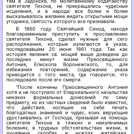
тем в Задонске, по молитвенному ходатайству
святителя Тихона, не прекращались чудесные
исцеления, и в народе все более и более
высказывалось желание видеть открытыми мощи
угодника, святость которого все признавали.
В 1860 году Святейший Синод, находя
благовременным приступить к прославлению
святителя Тихона, сделал нужные для сего
распоряжения, которые излагаются в указе,
последовавшем 20 июня 1861 года. Так как
история явления св. мощей выше доведена до
последних минут жизни Преосвященного
Антония, Епископа Воронежского, то, для
избежания повторений, содержание указа
приводится с того места, где говорится, что
последовало после его смерти.
"После кончины Преосвященного Антония
хотя и не поступало от Епархиального начальства
никаких формальных донесений по сему
предмету, но из частных сведений было известно,
что действия, носящие на себе печать
благодатных знамений и чудес, коих верующие
удостаивались от Господа, призывая на помощь
святителя Тихона в тяжких и неизлечимых
болезнях, в трудных обстоятельствах жизни, в
душевных скорбях и нуждах житейских,