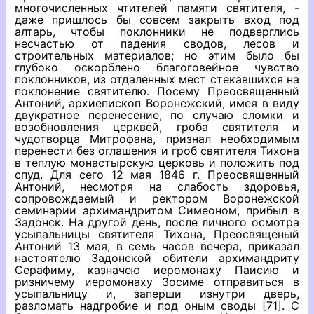
многочисленных чтителей памяти святителя, -
даже пришлось бы совсем закрыть вход под
алтарь, чтобы поклонники не подверглись
несчастью от падения сводов, лесов и
строительных материалов; но этим было бы
глубоко оскорблено благоговейное чувство
поклонников, из отдаленных мест стекавшихся на
поклонение святителю. Посему Преосвященный
Антоний, архиепископ Воронежский, имея в виду
двукратное перенесение, по случаю сломки и
возобновления церквей, гроба святителя и
чудотворца Митрофана, признал необходимым
перенести без оглашения и гроб святителя Тихона
в теплую монастырскую церковь и положить под
спуд. Для сего 12 мая 1846 г. Преосвященный
Антоний, несмотря на слабость здоровья,
сопровождаемый и ректором Воронежской
семинарии архимандритом Симеоном, прибыл в
Задонск. На другой день, после личного осмотра
усыпальницы святителя Тихона, Преосвященый
Антоний 13 мая, в семь часов вечера, приказал
настоятелю Задонской обители архимандриту
Серафиму, казначею иеромонаху Паисию и
ризничему иеромонаху Зосиме отправиться в
усыпальницу и, заперши изнутри дверь,
разломать надгробие и под оным своды [71]. С