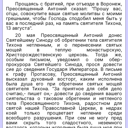
Прощаясь с братией, при отъезде в Воронеж,
Преосвященный Антоний сказал: "Прошу вас,
отцы, совокупите ваши святые молитвы с моими
грешными, чтобы Господь сподобил меня быть у
вас в последний раз, на память святителя Тихона,
13 августа".
20 мая Преосвященный Антоний донес
Святейшему Синоду об обретении тела святителя
Тихона нетленным, и о перенесении святых
мощей в теплую монастырскую,
Христорождественскую церковь. Тогда же,
особым письмом, уведомил о сем обер-
прокурора Святейшего Синода, прося довести
сие до сведения Государя Императора. В письме
к графу Протасову, Преосвященный Антоний
высказал духовный восторг, каким исполнена
была душа его при обретении святых мощей
святителя Тихона. "За приятное для себя дело
считаю,- пишет он,- довести до сведения вашего
сиятельства о таковом обретении и нетленого
тела Преосвященного Тихона, радостном для
святой нашей Православной Церкви, в недрах
коей только процветает нетление среди
всеобщего разрушения. При сем не могу пред
вами скрыть того сладостного, неземного
восторга, которым исполнена была душа моя при