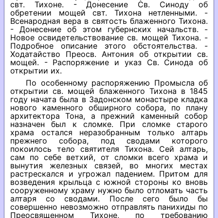
свт. Тихоне. - Донесение Св. Синоду об
обретении мощей свт. Тихона нетленными. -
Всенародная вера в святость блаженного Тихона.
- Донесение об этом губернских начальств. -
Новое освидетельствование св. мощей Тихона. -
Подробное описание этого обстоятельства. -
Ходатайство Преосв. Антония об открытии св.
мощей. - Распоряжение и указ Св. Синода об
открытии их.
По особенному распоряжению Промысла об
открытии св. мощей блаженного Тихона в 1845
году начата была в Задонском монастыре кладка
нового каменного обширного собора, по плану
архитектора Тона, а прежний каменный собор
назначен был к сломке. При сломке старого
храма остался неразобранным только алтарь
прежнего собора, под сводами которого
покоилось тело святителя Тихона. Сей алтарь,
сам по себе ветхий, от сломки всего храма и
вынутия железных связей, во многих местах
растрескался и угрожал падением. Притом для
возведения крыльца с южной стороны ко вновь
сооруженному храму нужно было отломать часть
алтаря со сводами. После сего было бы
совершенно невозможно отправлять панихиды по
Преосвященном Тихоне, по требованию