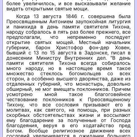
более увеличилось, и все высказывали желание
видеть открытыми святые мощи.
Когда 13 августа 1846 г. совершена была
Преосвященным Антонием заупокойная литургия
и панихида в день памяти святителя Тихона,
народу собралось в пять раз более прежнего, все
предполагали, что непременно последует
открытие святых мощей. Местный начальник
губернии, барон Христофор фон-дер Ховен,
бывший с 13 по 15 августа в Задонске, писал в
донесении Министру Внутренних дел. "В день
памяти святителя Тихона всегда собиралось
много народу, но в настоящее время такое
множество стеклось богомольцев со всех
сторон, а особенно высшего дворянства, даже из
отдаленных губерний, что монастырь, довольно
обширный, не мог вмещать поклонников. Причем
усмотрено мной такое благоговейное
чествование поклонников к Преосвященному
Тихону, что все сословия призывают его в
молитвах, как святого, на помощь, при разных
скорбных обстоятельствах жизни и воссылают
ему благодарение за полученные от Господа
благодеяния, веруя в его ходатайство пред
Богом. Вообще религиозное движение всех
сословий увеличивается в ожидании большего