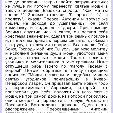
нее до половины закрыт, войти затруднительно;
не лучше ли потому перенести святые мощи в
теплую церковь. Владыка спросил: "Как же ты
прошел?" Зосима отвечал: "Я пролез". "И я
пролезу",- сказал Преосв. Антоний и тотчас же
пошел. Не доходя до усыпальницы, он снял
камилавку и подошел к двери. При помощи
Зосимы спустившись в склеп, он осенил себя
крестным знамением, сделал три земных поклона
и, на коленях припав к персям святителя, лобызая
его руку, со слезами говорил: "Благодарю Тебя,
Боже, Господь мой, что Ты услышал мою молитву
и исполнил желание души моей, удостоив меня
увидеть нетленные мощи Твоего великого
угодника и молитвенника о мне грешном. Ныне
отпущаеши раба Твоего по глаголу Твоему с
миром!" Потом, обратясь к присутствующим,
произнес: "Мощи нетленны и подобны мощам
святых угодников, почивающих в Киево-
Печерской лавре". Он приказал взять новый гроб
у иеросхимонаха Авраамия, который тот
приготовил для себя, положить в него святые
мощи, на той самой доске, на которой покоились
они в могиле, и перенести в теплую Рождества
Пресвятой Богородицы церковь. Сделав это
распоряжение, Преосвященный Антоний