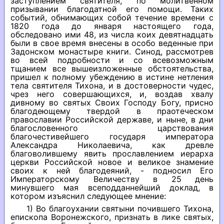
заступлением святителя, по молитвенном
призывании благодатной его помощи. Таких
событий, обнимающих собой течение времени с
1820 года до января настоящего года,
обследовано ими 48, из числа коих девятнадцать
были в свое время внесены в особо веденные при
Задонском монастыре книги. Синод, рассмотрев
во всей подробности и со всевозможным
тщанием все вышеизложенные обстоятельства,
пришел к полному убеждению в истине нетления
тела святителя Тихона, и в достоверности чудес,
чрез него совершающихся, и, воздав хвалу
дивному во святых Своих Господу Богу, присно
благодеющему твердой в праотеческом
православии Российской державе, и ныне, в дни
благословенного царствования
благочестивейшего государя императора
Александра Николаевича, как древле
благоволившему явить прославлением иерарха
церкви Российской новое и великое знамение
своих к ней благодеяний, - подносил Его
Императорскому Величеству в 25 день
минувшего мая всеподданнейший доклад, в
котором изъяснил следующее мнение:
1) Во благоухании святыни почившего Тихона,
епископа Воронежского, признать в лике святых,