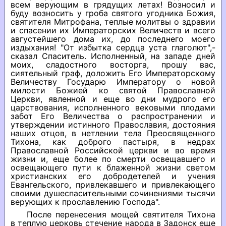
всем верующим в грядущих летах! Возносил и
буду возносить у гроба святого угодника Божия,
святителя Митрофана, теплые молитвы о здравии
и спасении их Императорских Величеств и всего
августейшего дома их, до последнего моего
издыхания! "От избытка сердца уста глаголют",-
сказал Спаситель. Исполненный, на западе дней
моих, сладостного восторга, прошу вас,
сиятельный граф, доложить Его Императорскому
Величеству Государю Императору о новой
милости Божией ко святой Православной
Церкви, явленной и еще во дни мудрого его
царствования, исполненного вековыми плодами
забот Его Величества о распространении и
утверждении истинного Православия, достояния
наших отцов, в нетлении тела Преосвященного
Тихона, как доброго пастыря, в недрах
Православной Российской церкви и во время
жизни и, еще более по смерти освещавшего и
освещающего пути к блаженной жизни светом
христианских его добродетелей и учения
Евангельского, привлекавшего и привлекающего
своими душеспасительными сочинениями тысячи
верующих к прославлению Господа".
После перенесения мощей святителя Тихона
в теплую церковь стечение народа в Задонск еще