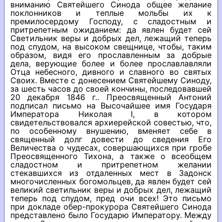
вниманию Святейшего Синода общее желание
поклонников и теплые мольбы их к
премилосердому Господу, с сладостным и
притрепетным ожиданием: да явлен будет сей
Светильник веры и добрых дел, лежащий теперь
под спудом, на высоком свещнице, чтобы, таким
образом, видя его прославленным за добрые
дела, верующие более и более прославлавляли
Отца небесного, дивного и славного во святых
Своих. Вместе с донесением Святейшему Синоду,
за шесть часов до своей кончины, последовавшей
20 декабря 1846 г.. Преосвященный Антоний
подписал письмо на Высочайшее имя Государя
Императора Николая I, в котором
свидетельствовался архиерейской совестью, что,
по особенному внушению, вменяет себе в
священный долг довести до сведения Его
Величества о чудесах, совершающихся при гробе
Преосвященного Тихона, а также о всеобщем
сладостном и притрепетном желании
стекавшихся из отдаленных мест в Задонск
многочисленных богомольцев, да явлен будет сей
великий светильник веры и добрых дел, лежащий
теперь под спудом, пред очи всех! Это письмо
при докладе обер-прокурора Святейшего Синода
представлено было Государю Императору. Между