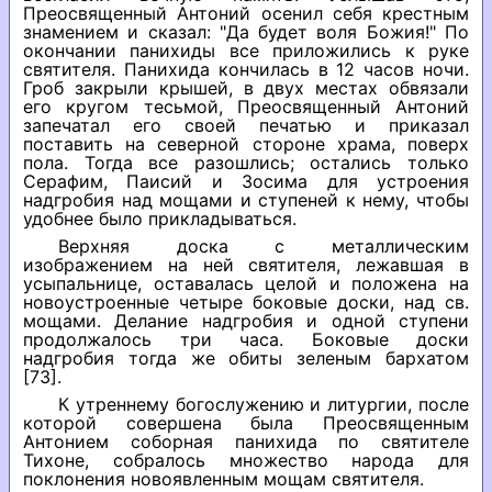
Преосвященный Антоний осенил себя крестным
знамением и сказал: "Да будет воля Божия!" По
окончании панихиды все приложились к руке
святителя. Панихида кончилась в 12 часов ночи.
Гроб закрыли крышей, в двух местах обвязали
его кругом тесьмой, Преосвященный Антоний
запечатал его своей печатью и приказал
поставить на северной стороне храма, поверх
пола. Тогда все разошлись; остались только
Серафим, Паисий и Зосима для устроения
надгробия над мощами и ступеней к нему, чтобы
удобнее было прикладываться.
Верхняя доска с металлическим
изображением на ней святителя, лежавшая в
усыпальнице, оставалась целой и положена на
новоустроенные четыре боковые доски, над св.
мощами. Делание надгробия и одной ступени
продолжалось три часа. Боковые доски
надгробия тогда же обиты зеленым бархатом
[73].
К утреннему богослужению и литургии, после
которой совершена была Преосвященным
Антонием соборная панихида по святителе
Тихоне, собралось множество народа для
поклонения новоявленным мощам святителя.