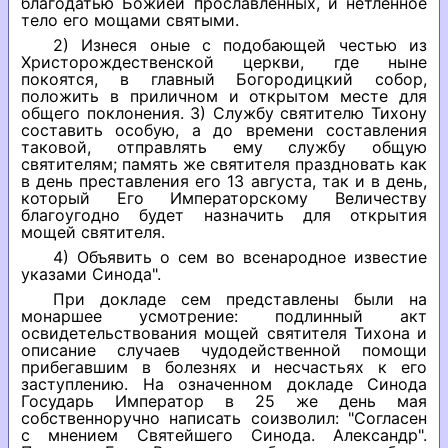
благодатью Божией прославленных, и нетленное
тело его мощами святыми.
2) Изнеся оные с подобающей честью из
Христорождественской церкви, где ныне
покоятся, в главный Богородицкий собор,
положить в приличном и открытом месте для
общего поклонения. 3) Службу святителю Тихону
составить особую, а до времени составления
таковой, отправлять ему службу общую
святителям; память же святителя праздновать как
в день преставления его 13 августа, так и в день,
который Его Императорскому Величеству
благоугодно будет назначить для открытия
мощей святителя.
4) Объявить о сем во всенародное известие
указами Синода".
При докладе сем представлены были на
монаршее усмотрение: подлинный акт
освидетельствования мощей святителя Тихона и
описание случаев чудодейственной помощи
прибегавшим в болезнях и несчастьях к его
заступлению. На означенном докладе Синода
Государь Император в 25 же день мая
собственноручно написать соизволил: "Согласен
с мнением Святейшего Синода. Александр".