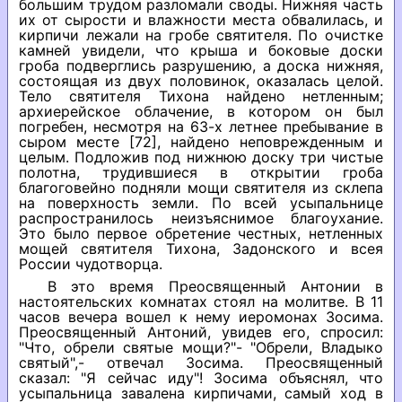
большим трудом разломали своды. Нижняя часть
их от сырости и влажности места обвалилась, и
кирпичи лежали на гробе святителя. По очистке
камней увидели, что крыша и боковые доски
гроба подверглись разрушению, а доска нижняя,
состоящая из двух половинок, оказалась целой.
Тело святителя Тихона найдено нетленным;
архиерейское облачение, в котором он был
погребен, несмотря на 63-х летнее пребывание в
сыром месте [72], найдено неповрежденным и
целым. Подложив под нижнюю доску три чистые
полотна, трудившиеся в открытии гроба
благоговейно подняли мощи святителя из склепа
на поверхность земли. По всей усыпальнице
распространилось неизъяснимое благоухание.
Это было первое обретение честных, нетленных
мощей святителя Тихона, Задонского и всея
России чудотворца.
В это время Преосвященный Антонии в
настоятельских комнатах стоял на молитве. В 11
часов вечера вошел к нему иеромонах Зосима.
Преосвященный Антоний, увидев его, спросил:
"Что, обрели святые мощи?"- "Обрели, Владыко
святый",- отвечал Зосима. Преосвященный
сказал: "Я сейчас иду"! Зосима объяснял, что
усыпальница завалена кирпичами, самый ход в