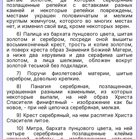
позлащенные репейки с вставками разных
камней и некоторые репейки повреждены,
местами украшен половинчатым и мелким
круглым жемчугом, которого во многих местах
нет, и изменил свой вид, кроме некоторых зерен.
6) Палица из бархата пунцового цвета, шитая
золотом и серебром, посреди оной вышиты
восьмиконечный крест, трость и копие золотом,
и поверх креста образ Знамения Божией Матери,
а ниже два херувима и два серафима шитые
золотом, а лица шелками, обложен вокруг
золотой тесьмой без подкладки.
7) Поручи фиолетовой материи, шитые
серебром, довольно крепкие.
8) Панагия серебряная, позлащенная,
украшенная разными каменьями, из которых
некоторые выпали, на ней образ Христа
Спасителя финифтяный - изображение как бы
новое, - при ней цепочка серебряная, мелкая.
9) Крест серебряный, на нем распятие Христа
Спасителя литое.
10) Митра, бархата пунцового цвета, на ней
четыре серебряные позлащенные клейма
чеканной работы, с изображением четырех