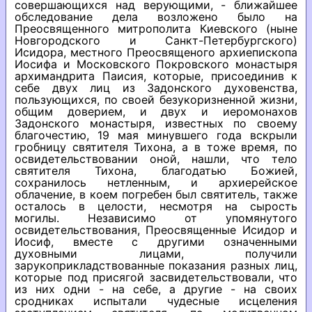
совершающихся над верующими, - ближайшее
обследование дела возложено было на
Преосвященного митрополита Киевского (ныне
Новгородского и Санкт-Петербургского)
Исидора, местного Преосвященого архиепископа
Иосифа и Московского Покровского монастыря
архимандрита Паисия, которые, присоединив к
себе двух лиц из Задонского духовенства,
пользующихся, по своей безукоризненной жизни,
общим доверием, и двух и иеромонахов
Задонского монастыря, известных по своему
благочестию, 19 мая минувшего года вскрыли
гробницу святителя Тихона, а в тоже время, по
освидетельствовании оной, нашли, что тело
святителя Тихона, благодатью Божией,
сохранилось нетленным, и архиерейское
облачение, в коем погребен был святитель, также
осталось в целости, несмотря на сырость
могилы. Независимо от упомянутого
освидетельствования, Преосвященные Исидор и
Иосиф, вместе с другими означенными
духовными лицами, получили
зарукоприкладствованные показания разных лиц,
которые под присягой засвидетельствовали, что
из них одни - на себе, а другие - на своих
сродниках испытали чудесные исцеления