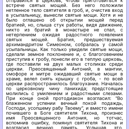
отправился в церковь, чтобы приготовиться к
встрече святых мощей. Без него положили
нетленное тело святителя в гроб, и, очистив вход
в усыпальницу, вынесли святые мощи. Хотя и не
было оглашено об открытии мощей перед
братией, но, слыша стук работы, видя движение,
никто из братий в монастыре не спал, с
нетерпением ожидая радостного появления
святых мощей. Братия, предшествуемая
архимандритом Симеоном, собралась у самой
усыпальницы. Как только увидели святые мощи,
сделали земное поклонение и, с благоговением
приступив к гробу, понесли его в теплую церковь,
где поставили на двух малых столиках среди
церкви. Преосвященный Антоний, в мантии,
омофоре и митре ожидавший святые мощи в
храме, велел снять крышку с гроба, - по всей
церкви распространилось благоухание. Началась
по церковному чину панихида; предстоящие
молились с умилением и радостными слезами.
При конце оной протодиакон возгласил: "Во
блаженном успении вечный покой подаждь,
Господи, усопшему рабу Твоему", и вместо имени
почившего в Боге святителя Тихона, произнес
имя Преосвященного Антония, но тотчас,
вспомнив ошибку, помянул святителя Тихона и
возгласил вечную память. Услышав это,