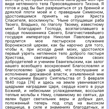
виде нетленного тела Преосвященного Тихона. Я
готов и рад бы был разрешиться от уз бренной и
дряхлой плоти моей и с праведным Симеоном,
удостоившимся принять на руки Христа
Спасителя, воскликнуть: "Ныне отпущаеши раба
Твоего, Владыко, по глаголу Твоему, известному
мне". Благодарил Господа, возглаголавшего в
сердце помазанника Своего, Благочестивейшего
государя императора Николая Павловича, да
продлится мое пастырское служение
Воронежской церкви, как бы нарочно для того,
чтобы я, при исходе дней моих, удостоился
первый узреть нетленное тело доброго пастыря
Христова, светившего блеском своих
добродетелей и учением Евангельским, как залог
нашего всеобщего воскресения! Благословлял и
благословляю Царя царей, что послушание и
исполнение державной власти, изъявленной мне
в отношении Вашего Сиятельства от 5 февраля
1840 года [74] и здесь на земле увенчивается
щедрыми наградами Царя, сердце коего в руце
Божией, и небесными услаждениями, воссылая
теплые мольбы к Нему, славимому во святых, да
явлен будет светильник веры и добрых дел,
положенный теперь под спуд на высоком
свещнице, в силе и знамениях благодатных, и