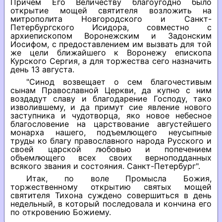
Причем Его Величеству благоугодно было
открытие мощей святителя возложить на
митрополита Новгородского и Санкт-
Петербургского Исидора, совместно с
архиепископом Воронежским и Задонским
Иосифом, с предоставлением им вызвать для той
же цели ближайшего к Воронежу епископа
Курского Сергия, а для торжества сего назначить
день 13 августа.
"Синод возвещает о сем благочестивым
сынам Православной Церкви, да купно с ним
воздадут славу и благодарение Господу, тако
изволившему, и да примут сие явление нового
заступника и чудотворца, яко новое небесное
благословение на царствование августейшего
монарха нашего, подъемлющего неусыпные
труды ко благу православного народа Русского и
своей царской любовью и попечением
объемлющего всех своих верноподданных
всякого звания и состояния. Санкт-Петербург".
Итак, по воле Промысла Божия,
торжественному открытию святых мощей
святителя Тихона суждено совершиться в день
недельный, в который последовала и кончина его
по откровению Божиему.