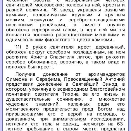
святителей московских; полосы на ней, кресты и
разной величины 16 звезд, украшены разными
камнями, половинчатым крупным и круглым
мелким жемчугом и серебро-позлащенными
насыпными репейками, а вместо опушки
обложена серебряным гавом, а верх сей митры
кончается восемью разноцветными меньшими и
одним большим фиолетового цвета камнями.
11) В руках святителя крест деревянный,
обложен вокруг серебром позлащенным, на нем
распятие Христа Спасителя литое, при рукояти
серебро обломанное, вероятно, в таком виде и
положен был крест".
Получив донесение от архимандритов
Симеона и Серафима, Преосвященный Антоний
представил донесение в Святейший Синод, в
котором, упомянув о всенародном благоговейном
почитании святителя Тихона за его жизнь и
душеспасительные сочинения, о множестве
чудесных знамений, явленных ради его
молитвенного предательства пред Богом над
призывающими его с верой на помощь, о
доказанном, при внимательном исследовании,
нетлении его тела и одежд, несмотря на 63-
летнее пребывание в сыром месте, предлагал