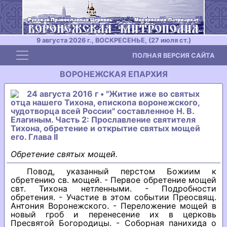
9 августа 2026 г., ВОСКРЕСЕНЬЕ, (27 июля ст.)
Toggle navigation
ПОЛНАЯ ВЕРСИЯ САЙТА
ВОРОНЕЖСКАЯ ЕПАРХИЯ
24 августа 2016 г • "Житие иже во святых
отца нашего Тихона, епископа воронежского,
чудотворца всей России" составленное Н. В.
Елагиным. Часть 2: Прославление святителя
Тихона, обретение и открытие святых мощей
его. Глава II
Обретение святых мощей.
Повод, указанный перстом Божиим к
обретению св. мощей. - Первое обретение мощей
свт. Тихона нетленными. - Подробности
обретения. - Участие в этом событии Преосвящ.
Антония Воронежского. - Переложение мощей в
новый гроб и перенесение их в церковь
Пресвятой Богородицы. - Соборная панихида о