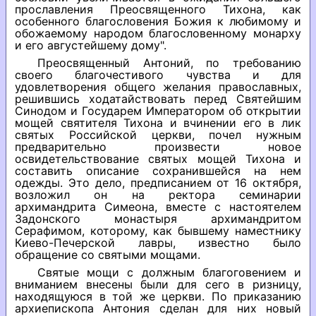
прославления Преосвященного Тихона, как
особенного благословения Божия к любимому и
обожаемому народом благословенному монарху
и его августейшему дому".
Преосвященный Антоний, по требованию
своего благочестивого чувства и для
удовлетворения общего желания православных,
решившись ходатайствовать перед Святейшим
Синодом и Государем Императором об открытии
мощей святителя Тихона и вчинении его в лик
святых Российской церкви, почел нужным
предварительно произвести новое
освидетельствование святых мощей Тихона и
составить описание сохранившейся на нем
одежды. Это дело, предписанием от 16 октября,
возложил он на ректора семинарии
архимандрита Симеона, вместе с настоятелем
Задонского монастыря архимандритом
Серафимом, которому, как бывшему наместнику
Киево-Печерской лавры, известно было
обращение со святыми мощами.
Святые мощи с должным благоговением и
вниманием внесены были для сего в ризницу,
находящуюся в той же церкви. По приказанию
архиепископа Антония сделан для них новый