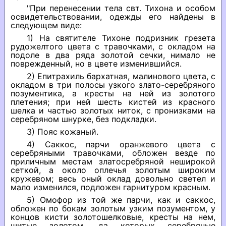
"При перенесении тела свт. Тихона и особом
освидетельствовании, одежды его найдены в
следующем виде:
1) На святителе Тихоне подризник грезета
рудожелтого цвета с травочками, с окладом на
подоле в два ряда золотой сечки, нимало не
поврежденный, но в цвете изменившийся.
2) Епитрахиль бархатная, малинового цвета, с
окладом в три полосы узкого злато-серебряного
позументика, а кресты на ней из золотого
плетения; при ней шесть кистей из красного
шелка и частью золотых ниток, с пронизками на
серебряном шнурке, без подкладки.
3) Пояс кожаный.
4) Саккос, парчи оранжевого цвета с
серебряными травочками, обложен везде по
приличным местам златосребряной неширокой
сеткой, а около оплечья золотым широким
кружевом; весь оный оклад довольно светел и
мало изменился, подложен гарнитуром красным.
5) Омофор из той же парчи, как и саккос,
обложен по бокам золотым узким позументом, у
концов кисти золотошелковые, кресты на нем,
шитые золотом, да которых серебряные