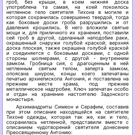
гроб, без крыши, в коем нижняя доска
употреблена та самая, на коей покоилось
нетленное тело святителя Тихона в могиле и
которая сохранилась совершенно твердой, тогда
как боковые доски гроба разрушились и от
давления крошились. В него вложили святые
мощи и, для приличного их хранения, поставили
сей гроб в другой, сделанный наподобие раки,
окрашенный снаружи голубой краской; верхняя
доска плоская, также окрашена голубой краской
и соединяется с боковыми досками, с одной
стороны шолнерами, с другой - внутренним
замком. Гробница сия, с драгоценным в ней
нетленным святым телом, заперта замком,
опоясана шнуром, концы коего запечатаны
печатью архиепископа Антония, и поставлена на
прежнем месте храма, под прежнее
металлическое надгробие. Ключ запечатан особо
и отдан на хранение настоятелю Задонского
монастыря.
Архимандриты Симеон и Серафим, составив
при этом описание находящейся на святителе
Тихоне одежды, которая так же, как и тело,
сохранилась нетленной, представили вместе с
описанием чудотворений святителя донесение
Преосвященному Антонию: