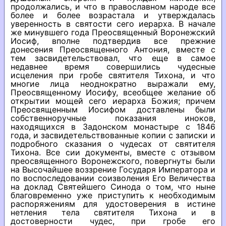
продолжались, и что в православном народе все
более и более возрастала и утверждалась
уверенность в святости сего иерарха. В начале
же минувшего года Преосвященный Воронежский
Иосиф, вполне подтвердив все прежние
донесения Преосвященного Антония, вместе с
тем засвидетельствовал, что еще в самое
недавнее время совершились чудесные
исцеления при гробе святителя Тихона, и что
многие лица неоднократно выражали ему,
Преосвященному Иосифу, всеобщее желание об
открытии мощей сего иерарха Божия; причем
Преосвященным Иосифом доставлены были
собственноручные показания иноков,
находящихся в Задонском монастыре с 1846
года, и засвидетельствованные копии с записки и
подробного сказания о чудесах от святителя
Тихона. Все сии документы, вместе с отзывом
преосвященного Воронежского, повергнуты были
на Высочайшее воззрение Государя Императора и
по воспоследовании соизволения Его Величества
на доклад Святейшего Синода о том, что ныне
благовременно уже приступить к необходимым
распоряжениям для удостоверения в истине
нетления тела святителя Тихона и в
достоверности чудес, при гробе его