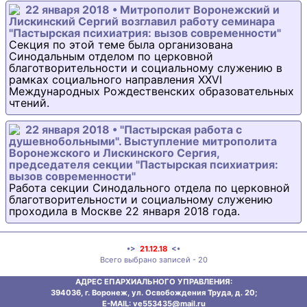
22 января 2018 • Митрополит Воронежский и
Лискинский Сергий возглавил работу семинара
"Пастырская психиатрия: вызов современности"
Секция по этой теме была организована
Синодальным отделом по церковной
благотворительности и социальному служению в
рамках социального направления XXVI
Международных Рождественских образовательных
чтений.
22 января 2018 • "Пастырская работа с
душевнобольными". Выступление митрополита
Воронежского и Лискинского Сергия,
председателя секции "Пастырская психиатрия:
вызов современности"
Работа секции Синодального отдела по церковной
благотворительности и социальному служению
проходила в Москве 22 января 2018 года.
•>
21.12.18
<•
Всего выбрано записей - 20
АДРЕС ЕПАРХИАЛЬНОГО УПРАВЛЕНИЯ:
394036, г. Воронеж, ул. Освобождения Труда, д. 20;
E-MAIL: ve553435@mаil.ru