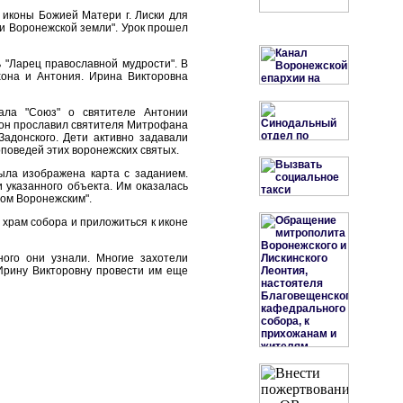
 иконы Божией Матери г. Лиски для
ли Воронежской земли". Урок прошел
 "Ларец православной мудрости". В
хона и Антония. Ирина Викторовна
ала "Союз" о святителе Антонии
ы он прославил святителя Митрофана
Задонского. Дети активно задавали
оповедей этих воронежских святых.
была изображена карта с заданием.
 указанного объекта. Им оказалась
ом Воронежским".
храм собора и приложиться к иконе
ного они узнали. Многие захотели
 Ирину Викторовну провести им еще