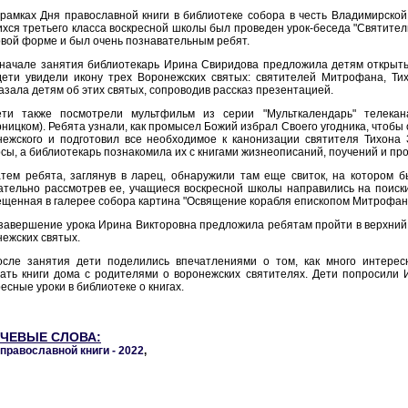
рамках Дня православной книги в библиотеке собора в честь Владимирской
хся третьего класса воскресной школы был проведен урок-беседа "Святите
овой форме и был очень познавательным ребят.
 начале занятия библиотекарь Ирина Свиридова предложила детям открыть
дети увидели икону трех Воронежских святых: святителей Митрофана, Ти
азала детям об этих святых, сопроводив рассказ презентацией.
ети также посмотрели мультфильм из серии "Мульткалендарь" телекан
ницком). Ребята узнали, как промысел Божий избрал Своего угодника, чтоб
ежского и подготовил все необходимое к канонизации святителя Тихона 
сы, а библиотекарь познакомила их с книгами жизнеописаний, поучений и пр
атем ребята, заглянув в ларец, обнаружили там еще свиток, на котором 
тельно рассмотрев ее, учащиеся воскресной школы направились на поиски
щенная в галерее собора картина "Освящение корабля епископом Митрофан
завершение урока Ирина Викторовна предложила ребятам пройти в верхний 
ежских святых.
осле занятия дети поделились впечатлениями о том, как много интерес
ать книги дома с родителями о воронежских святителях. Дети попросили
есные уроки в библиотеке о книгах.
ЧЕВЫЕ СЛОВА:
православной книги - 2022
,