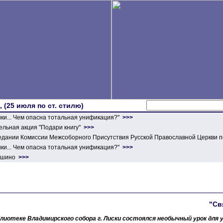
 (25 июля по ст. стилю)
ики... Чем опасна тотальная унификация?"
>>>
льная акция "Подари книгу"
>>>
едании Комиссии Межсоборного Присутствия Русской Православной Церкви п
ики... Чем опасна тотальная унификация?"
>>>
ершино
>>>
"Св
блиотеке Владимирского собора г. Лиски состоялся необычный урок для 