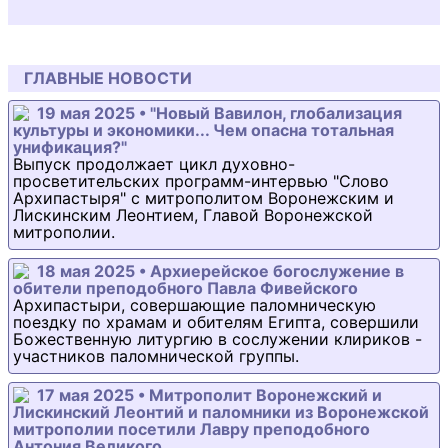
ГЛАВНЫЕ НОВОСТИ
19 мая 2025 • "Новый Вавилон, глобализация
культуры и экономики... Чем опасна тотальная
унификация?"
Выпуск продолжает цикл духовно-
просветительских программ-интервью "Слово
Архипастыря" с митрополитом Воронежским и
Лискинским Леонтием, Главой Воронежской
митрополии.
18 мая 2025 • Архиерейское богослужение в
обители преподобного Павла Фивейского
Архипастыри, совершающие паломническую
поездку по храмам и обителям Египта, совершили
Божественную литургию в сослужении клириков -
участников паломнической группы.
17 мая 2025 • Митрополит Воронежский и
Лискинский Леонтий и паломники из Воронежской
митрополии посетили Лавру преподобного
Антония Великого